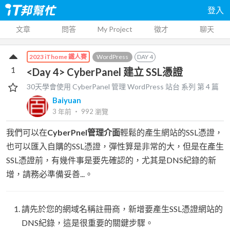
登入
文章
問答
My Project
徵才
聊天
WordPress
DAY
4
2023 iThome 鐵人賽
1
<Day 4> CyberPanel 建立 SSL憑證
30天學會使用 CyberPanel 管理 WordPress 站台
系列 第
4
篇
Baiyuan
3 年前
‧
992
瀏覽
我們可以在
CyberPnel管理介面
輕鬆的產生網站的SSL憑證，
也可以匯入自購的SSL憑證，彈性算是非常的大，但是在產生
SSL憑證前，有幾件事是要先確認的，尤其是DNS紀錄的新
增，請務必準備妥善...。
請先於您的網域名稱註冊商，新增要產生SSL憑證網站的
DNS紀錄，這是很重要的關鍵步驟。