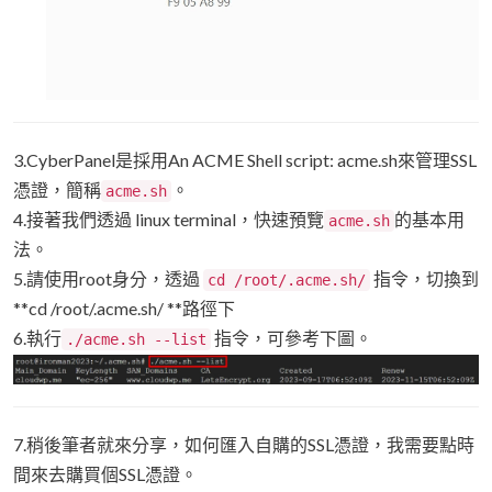
3.CyberPanel是採用An ACME Shell script: acme.sh來管理SSL
憑證，簡稱
。
acme.sh
4.接著我們透過 linux terminal，快速預覽
的基本用
acme.sh
法。
5.請使用root身分，透過
指令，切換到
cd /root/.acme.sh/
**cd /root/.acme.sh/ **路徑下
6.執行
指令，可參考下圖。
./acme.sh --list
7.稍後筆者就來分享，如何匯入自購的SSL憑證，我需要點時
間來去購買個SSL憑證。