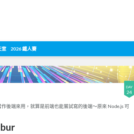
天室
2026 鐵人賽
DAY
24
員當作後端來用，就算是前端也能嘗試寫的後端～原來 Node.js 可
bur