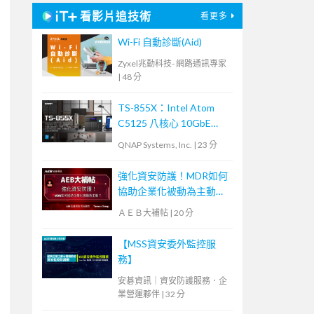
看影片追技術
看更多
Wi-Fi 自動診斷(Aid)
Zyxel兆勤科技- 網路通訊專家
|
48 分
TS-855X：Intel Atom
C5125 八核心 10GbE
NAS，內建雙 M.2 NVMe
QNAP Systems, Inc.
|
23 分
SSD 及 PCIe Gen 3 插
槽，大容量混合式儲存架
強化資安防護！MDR如何
構適合中小企業備份及監
協助企業化被動為主動？
控應用
【宏碁資訊網路學堂】
ＡＥＢ大補帖
|
20 分
【MSS資安委外監控服
務】
安碁資訊｜資安防護服務．企
業營運夥伴
|
32 分