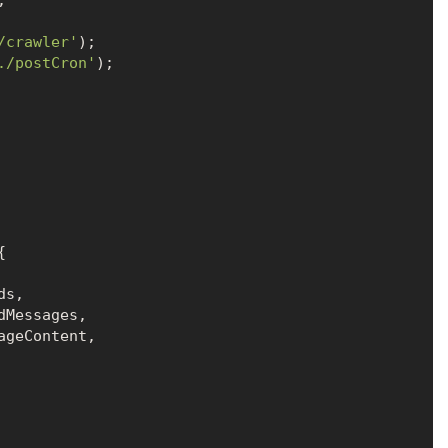


/crawler'
./postCron'
);



ds
,

dMessages
,

ageContent
,
