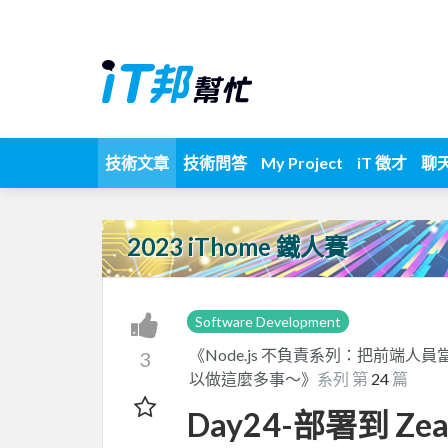
技術文章
技術問答
My Project
iT 徵才
聊
2023 iThome 鐵人賽
Software Development
《Node.js 不負責系列：把前端人
3
以做這麼多事～》
系列 第
24
篇
Day24-部署到 Zea