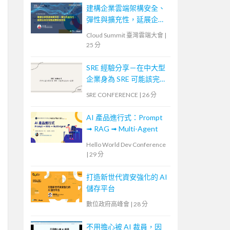
建構企業雲端架構安全、
彈性與擴充性，延展企業
全球無邊際安全存取
Cloud Summit 臺灣雲端大會
|
25 分
SRE 經驗分享－在中大型
企業身為 SRE 可能該完成
的一些事
SRE CONFERENCE
|
26 分
AI 產品進行式：Prompt
➟ RAG ➟ Multi-Agent
Hello World Dev Conference
|
29 分
打造新世代資安強化的 AI
儲存平台
數位政府高峰會
|
28 分
不用擔心被 AI 裁員，因