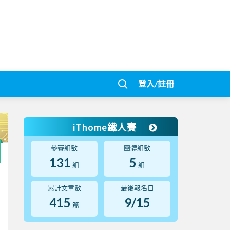
登入/註冊
iThome鐵人賽
參賽組數
團體組數
131
5
組
組
累計文章數
最後報名日
415
9/15
篇