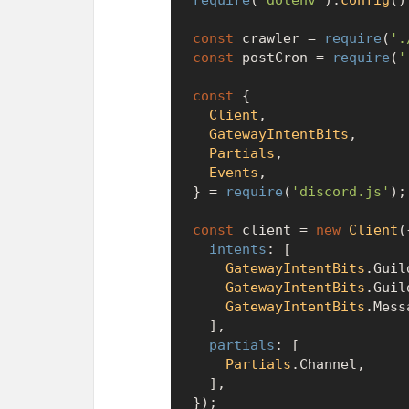
require
(
'dotenv'
).
config
();
const
 crawler = 
require
(
'.
const
 postCron = 
require
(
'
const
 {

Client
,

GatewayIntentBits
,

Partials
,

Events
,

} = 
require
(
'discord.js'
);

const
 client = 
new
Client
({
intents
: [

GatewayIntentBits
.
Guil
GatewayIntentBits
.
Guil
GatewayIntentBits
.
Mess
  ],

partials
: [

Partials
.
Channel
,

  ],

});
