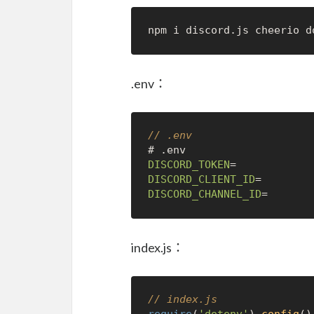
.env：
// .env
# .
env
DISCORD_TOKEN
DISCORD_CLIENT_ID
DISCORD_CHANNEL_ID
index.js：
// index.js