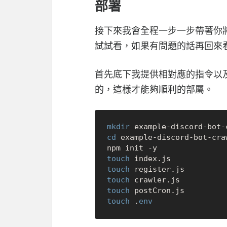
部署
接下來我會全程一步一步帶著你將前
試試看，如果有問題的話再回來
首先底下我提供相對應的指令以
的，這樣才能夠順利的部屬。
mkdir
cd
 example-discord-bot-craw
touch
touch
touch
touch
touch
 .
env