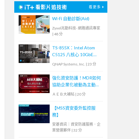
看影片追技術
看更多
Wi-Fi 自動診斷(Aid)
Zyxel兆勤科技- 網路通訊專家
|
48 分
TS-855X：Intel Atom
C5125 八核心 10GbE
NAS，內建雙 M.2 NVMe
QNAP Systems, Inc.
|
23 分
SSD 及 PCIe Gen 3 插
槽，大容量混合式儲存架
強化資安防護！MDR如何
構適合中小企業備份及監
協助企業化被動為主動？
控應用
【宏碁資訊網路學堂】
ＡＥＢ大補帖
|
20 分
【MSS資安委外監控服
務】
安碁資訊｜資安防護服務．企
業營運夥伴
|
32 分