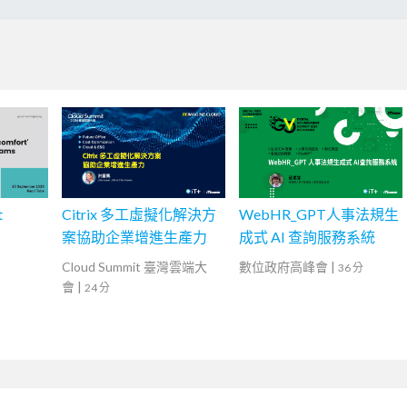
t
Citrix 多工虛擬化解決方
WebHR_GPT人事法規生
案協助企業增進生產力
成式 AI 查詢服務系統
Cloud Summit 臺灣雲端大
數位政府高峰會
|
36 分
會
|
24 分