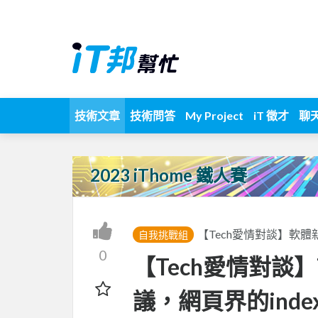
技術文章
技術問答
My Project
iT 徵才
聊
2023 iThome 鐵人賽
【Tech愛情對談】軟
自我挑戰組
0
【Tech愛情對談】T
議，網頁界的index.