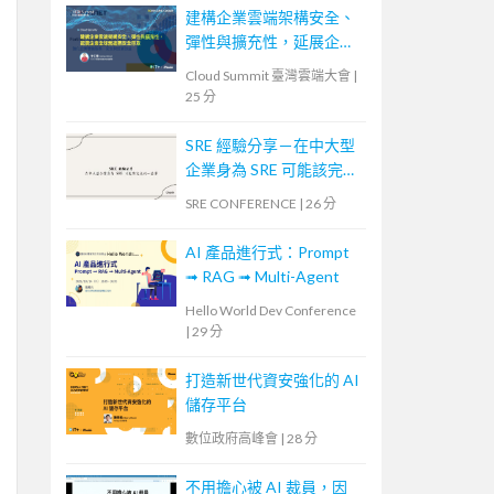
建構企業雲端架構安全、
彈性與擴充性，延展企業
全球無邊際安全存取
Cloud Summit 臺灣雲端大會
|
25 分
SRE 經驗分享－在中大型
企業身為 SRE 可能該完成
的一些事
SRE CONFERENCE
|
26 分
AI 產品進行式：Prompt
➟ RAG ➟ Multi-Agent
Hello World Dev Conference
|
29 分
打造新世代資安強化的 AI
儲存平台
數位政府高峰會
|
28 分
不用擔心被 AI 裁員，因