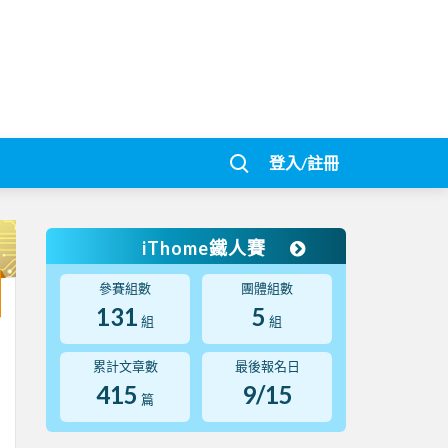
登入/註冊
iThome鐵人賽
參賽組數
團體組數
131
5
組
組
累計文章數
最後報名日
415
9/15
篇