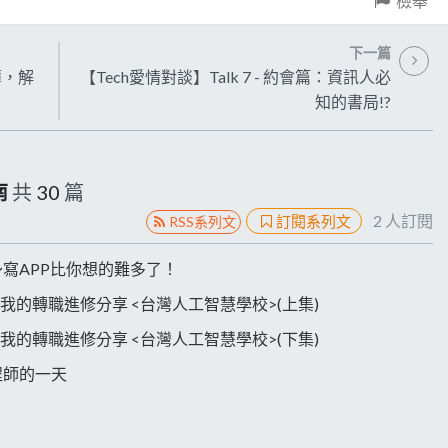
檢舉
下一篇
簿，解
【Tech愛情對談】Talk 7 - 約會篇：資訊人必
知的書局!?
南
共
30
篇
2
人訂閱
訂閱系列文
RSS系列文
三思～寫APP比你想的難多了！
AI ? 我的轉職進修分享 <台灣人工智慧學校>(上集)
AI ? 我的轉職進修分享 <台灣人工智慧學校>(下集)
工程師的一天