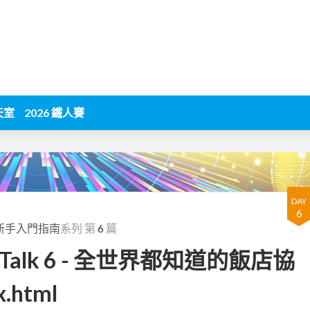
天室
2026 鐵人賽
DAY
6
體新手入門指南
系列 第
6
篇
alk 6 - 全世界都知道的飯店協
html