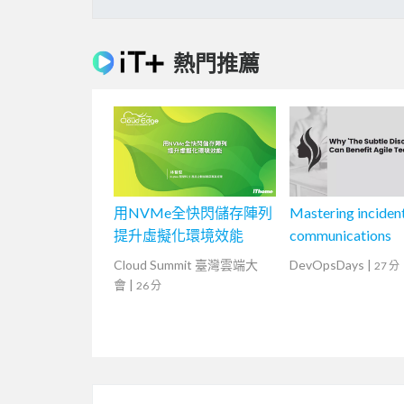
熱門推薦
用NVMe全快閃儲存陣列
Mastering inciden
提升虛擬化環境效能
communications
Cloud Summit 臺灣雲端大
DevOpsDays
|
27 分
會
|
26 分