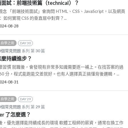
備面試：前端技術篇（technical）？
 「前端技術面試」會詢問 HTML、CSS、JavaScript，以及網頁
如何實現 CSS 的垂直居中對齊？...
024-08-28
 人自學之術
DAY 30
0個常見問題
系列 第
30
篇
後怎麼持續進步？
壞習慣 就職後，會發現有非常多知識需要逐一補上。在找答案的過
60 分，程式能跑能交差就好。也有人選擇真正搞懂背後邏輯，...
024-08-31
 人自學之術
DAY 29
0個常見問題
系列 第
29
篇
ffer 了怎麼選？
後，優先選擇能持續成長的環境 軟體工程師的薪資，通常在換工作