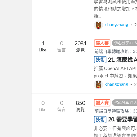
學習寫測試和使用監
的情境也隨之增加。
撰...
changzhang
‧
2
1
0
2081
鐵人賽
佛心分享-IT
Like
留言
瀏覽
前端自學轉職攻略：3
21. 怎麼找 
技術
推薦 OpenAI AP
project 中練習。
changzhang
‧
2
0
0
850
鐵人賽
佛心分享-IT
Like
留言
瀏覽
前端自學轉職攻略：3
20. 需要
技術
非必要，但有興趣可
端工程師溝通會更順暢 可