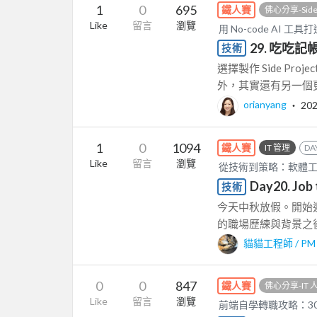
1
0
695
鐵人賽
佛心分享-SideP
Like
留言
瀏覽
用 No-code AI 工具
29. 吃吃記
技術
選擇製作 Side P
外，其實還有另一個更重
orianyang
‧
202
1
0
1094
鐵人賽
IT 管理
DA
Like
留言
瀏覽
從技術到策略：軟體工程
Day20. Jo
技術
今天中秋放假。開始
的職場歷練與背景之後，
貓貓工程師 / PM 
0
0
847
鐵人賽
佛心分享-IT
Like
留言
瀏覽
前端自學轉職攻略：3