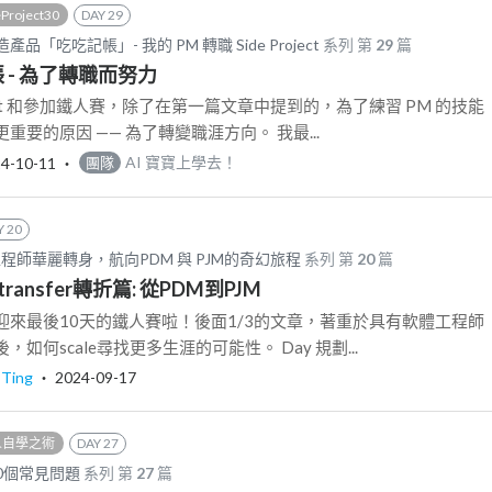
roject30
DAY 29
打造產品「吃吃記帳」- 我的 PM 轉職 Side Project
系列 第
29
篇
帳 - 為了轉職而努力
roject 和參加鐵人賽，除了在第一篇文章中提到的，為了練習 PM 的技能
要的原因 —— 為了轉變職涯方向。 我最...
4-10-11
‧
AI 寶寶上學去！
團隊
Y 20
師華麗轉身，航向PDM 與 PJM的奇幻旅程
系列 第
20
篇
b transfer轉折篇: 從PDM到PJM
迎來最後10天的鐵人賽啦！後面1/3的文章，著重於具有軟體工程師
如何scale尋找更多生涯的可能性。 Day 規劃...
Ting
‧
2024-09-17
 人自學之術
DAY 27
0個常見問題
系列 第
27
篇