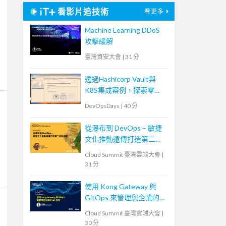
看影片追技術
看更多
Machine Learning DDoS
攻擊緩解
臺灣資安大會
|
31 分
透過Hashicorp Vault與
K8S集成案例，探索零信
任安全身份認證策略
DevOpsDays
|
40 分
從瀑布到 DevOps – 敏捷
文化推動遠傳打造第二成
長曲線
Cloud Summit 臺灣雲端大會
|
31 分
使用 Kong Gateway 與
GitOps 來管理您企業的
API 呼叫
Cloud Summit 臺灣雲端大會
|
30 分