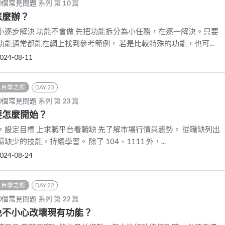
0個常見問題
系列 第
10
篇
了怎麼辦？
小逐步解決 功能不會做 先把功能拆分為小任務，在逐一解決。只要
能通常都能在網上找到參考範例， 若是比較特殊的功能，也可...
024-08-11
 人自學之術
DAY 23
0個常見問題
系列 第
23
篇
作要怎麼開始？
，設定目標 上求職平台看職缺 先了解市場行情與趨勢。 從職缺列出
少的技能，持續學習。 除了 104、1111 外，...
024-08-24
 人自學之術
DAY 22
0個常見問題
系列 第
22
篇
避免不小心改壞現有功能？