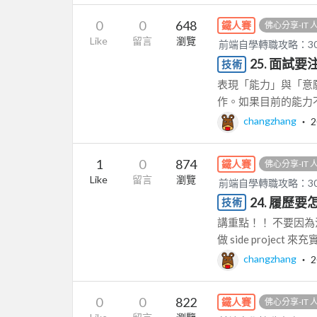
0
0
648
鐵人賽
佛心分享-IT
Like
留言
瀏覽
前端自學轉職攻略：3
25. 面試
技術
表現「能力」與「意願
作。如果目前的能力不
changzhang
‧
2
1
0
874
鐵人賽
佛心分享-IT
Like
留言
瀏覽
前端自學轉職攻略：3
24. 履歷
技術
講重點！！ 不要因
做 side proje
changzhang
‧
2
0
0
822
鐵人賽
佛心分享-IT