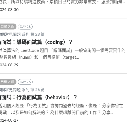
長，所以持續精進技術，累積自己的實力非常重要。 怎麼判斷是...
024-08-30
 人自學之術
DAY 28
0個常見問題
系列 第
28
篇
準備面試：編碼面試篇（coding）？
演算法的 LeetCode 題目 「編碼面試」一般會詢問一個需要實作的
數組（nums）和一個目標值（target...
024-08-29
 人自學之術
DAY 26
0個常見問題
系列 第
26
篇
準備面試：行為面試篇（behavior）？
說明個人經歷 「行為面試」會詢問過去的經歷，像是： 分享你曾在
戰，以及是如何解決的？ 為什麼想離開目前的工作？ 分享...
024-08-27