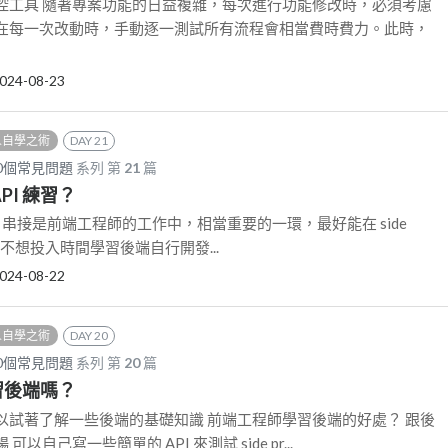
控工具 隨著專案功能的日益複雜，每次進行功能修改時，必須考慮
在每一次改動時，手動逐一測試所有流程會相當費時費力。此時，
024-08-23
 人自學之術
DAY 21
0個常見問題
系列 第
21
篇
API 練習？
I API 串接是前端工程師的工作中，相當重要的一環，最好能在 side
如果不想投入時間學習後端自行開發...
024-08-22
 人自學之術
DAY 20
0個常見問題
系列 第
20
篇
學習後端嗎？
以試著了解一些後端的基礎知識 前端工程師學習後端的好處？ 跟後
以自己寫一些簡單的 API 來測試 side pr...