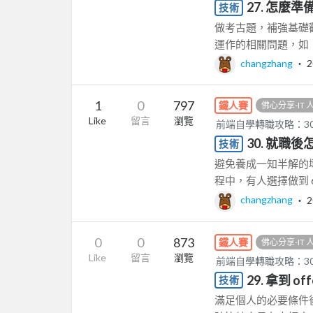
27. 怎麼準
技術
做考古題，補強基礎觀念
運作的相關問題，如： 
changzhang
‧
2
1
0
797
鐵人賽
佛心分享-IT
Like
留言
瀏覽
前端自學轉職攻略：3
30. 就職
技術
避免養成一知半解的
程中，有人選擇做到 
changzhang
‧
2
0
0
873
鐵人賽
佛心分享-IT
Like
留言
瀏覽
前端自學轉職攻略：3
29. 拿到 o
技術
滿足個人的必要條件