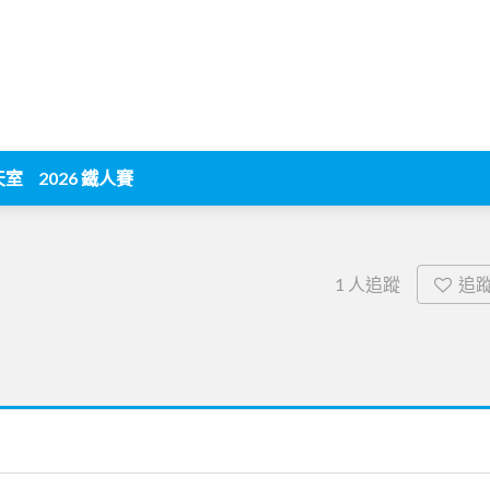
天室
2026 鐵人賽
追
1
人追蹤