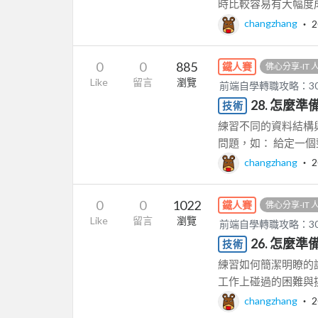
時比較容易有大幅度成
changzhang
‧
2
0
0
885
鐵人賽
佛心分享-IT
Like
留言
瀏覽
前端自學轉職攻略：3
28. 怎麼
技術
練習不同的資料結構與
問題，如： 給定一個整數
changzhang
‧
2
0
0
1022
鐵人賽
佛心分享-IT
Like
留言
瀏覽
前端自學轉職攻略：3
26. 怎麼
技術
練習如何簡潔明瞭的
工作上碰過的困難與挑
changzhang
‧
2