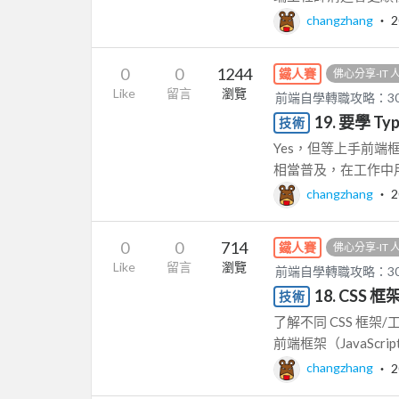
changzhang
‧
2
0
0
1244
鐵人賽
佛心分享-IT
Like
留言
瀏覽
前端自學轉職攻略：3
19. 要學 Ty
技術
Yes，但等上手前端框架後再
相當普及，在工作中用到
changzhang
‧
2
0
0
714
鐵人賽
佛心分享-IT
Like
留言
瀏覽
前端自學轉職攻略：3
18. CSS
技術
了解不同 CSS 框架/工具
前端框架（JavaScript
changzhang
‧
2