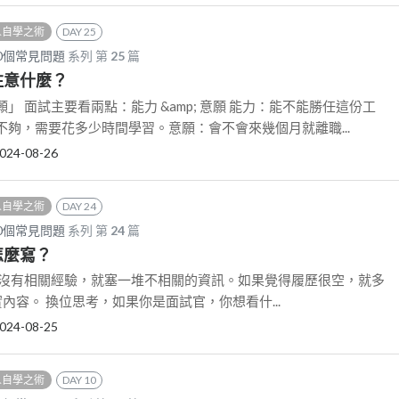
 人自學之術
DAY 25
0個常見問題
系列 第
25
篇
要注意什麼？
」 面試主要看兩點：能力 &amp; 意願 能力：能不能勝任這份工
夠，需要花多少時間學習。意願：會不會來幾個月就離職...
024-08-26
 人自學之術
DAY 24
0個常見問題
系列 第
24
篇
要怎麼寫？
為沒有相關經驗，就塞一堆不相關的資訊。如果覺得履歷很空，就多
ct 來充實內容。 換位思考，如果你是面試官，你想看什...
024-08-25
 人自學之術
DAY 10