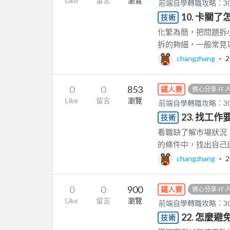
Like
留言
瀏覽
前端自學轉職攻略：3
10. 卡關
技術
化繁為簡，把問題拆
拆的夠細，一般常見功
changzhang
‧
2
0
0
853
鐵人賽
佛心分享-IT
Like
留言
瀏覽
前端自學轉職攻略：3
23. 找工
技術
看職缺了解市場狀況
的條件中，找出自己還缺
changzhang
‧
2
0
0
900
鐵人賽
佛心分享-IT
Like
留言
瀏覽
前端自學轉職攻略：3
22. 怎麼
技術