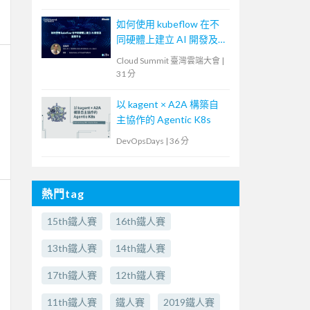
如何使用 kubeflow 在不
同硬體上建立 AI 開發及
服務平台
Cloud Summit 臺灣雲端大會
|
31 分
以 kagent × A2A 構築自
主協作的 Agentic K8s
DevOpsDays
|
36 分
熱門tag
15th鐵人賽
16th鐵人賽
13th鐵人賽
14th鐵人賽
17th鐵人賽
12th鐵人賽
11th鐵人賽
鐵人賽
2019鐵人賽