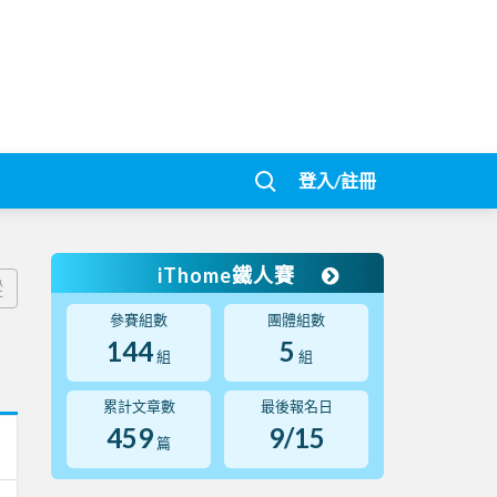
登入/註冊
iThome鐵人賽
蹤
參賽組數
團體組數
144
5
組
組
累計文章數
最後報名日
459
9/15
篇