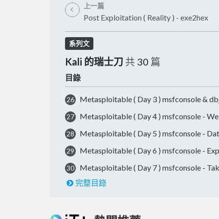
上一篇
Post Exploitation ( Reality ) - exe2hex
系列文
Kali 的瑞士刀
共
30
篇
目錄
Metasploitable ( Day 3 ) msfconsole & db
26
Metasploitable ( Day 4 ) msfconsole - We
27
Metasploitable ( Day 5 ) msfconsole - D
28
Metasploitable ( Day 6 ) msfconsole - Exp
29
Metasploitable ( Day 7 ) msfconsole - Take
30
完整目錄