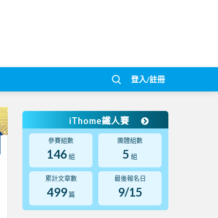
登入/註冊
iThome鐵人賽
參賽組數
團體組數
146
5
組
組
累計文章數
最後報名日
499
9/15
篇