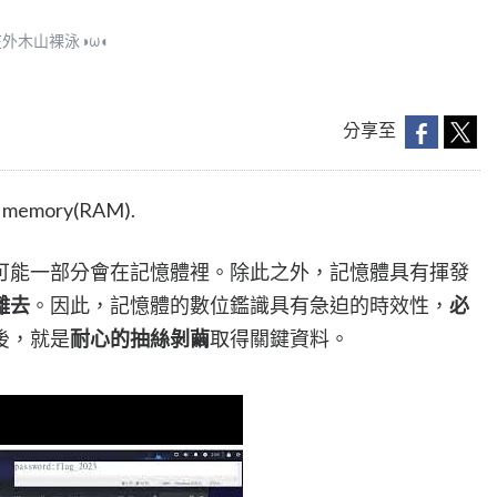
外木山裸泳◑ω◐
分享至
in memory(RAM).
可能一部分會在記憶體裡。除此之外，記憶體具有揮發
離去
。因此，記憶體的數位鑑識具有急迫的時效性，
必
後，就是
耐心的抽絲剝繭
取得關鍵資料。