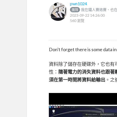
pwn1024
我在鐵人賽烙賽、也在
團隊
2023-09-22 14:26:00
560 瀏覽
Don't forget there is some data 
資料除了儲存在硬碟外，它也有
性：
隨著電力的消失資料也跟著
須在第一時間將資料給輸出
。之