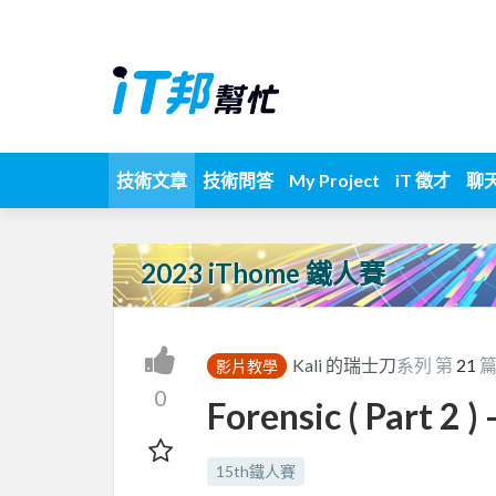
技術文章
技術問答
My Project
iT 徵才
聊
2023 iThome 鐵人賽
Kali 的瑞士刀
系列 第
21
影片教學
0
Forensic ( Part 2 
15th鐵人賽