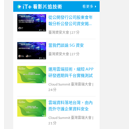
看影片追技術
看更多
從公開發行公司股東會年
報分析公發公司資安揭露
情形
臺灣資安大會
|
27 分
當我們談論 5G 資安
臺灣資安大會
|
27 分
運用雲端技術，縮短 APP
研發週期與千台實機測試
Cloud Summit 臺灣雲端大會
|
24 分
雲端資料落地台灣，由內
而外守護企業資料安全
Cloud Summit 臺灣雲端大會
|
21 分