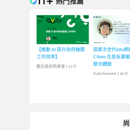
熱門推薦
【推動 AI 提升政府機關
探索次世代k8s網
工作效率】
Cilium 生態系
整合體驗
數位政府高峰會
|
20 分
KubeSummit
|
88 分
尚