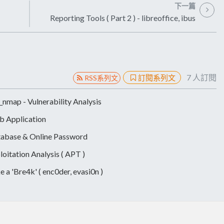
下一篇
Reporting Tools ( Part 2 ) - libreoffice, ibus
7
人訂閱
訂閱系列文
RSS系列文
_nmap - Vulnerability Analysis
b Application
atabase & Online Password
loitation Analysis ( APT )
 a 'Bre4k' ( enc0der, evasi0n )