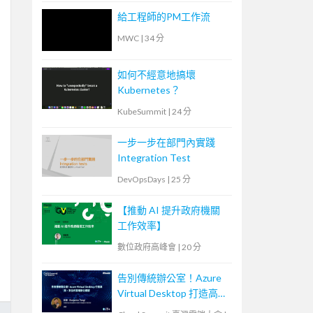
給工程師的PM工作流
MWC
|
34 分
如何不經意地搞壞
Kubernetes？
KubeSummit
|
24 分
一步一步在部門內實踐
Integration Test
DevOpsDays
|
25 分
【推動 AI 提升政府機關
工作效率】
數位政府高峰會
|
20 分
告別傳統辦公室！Azure
Virtual Desktop 打造高
效、安全的雲端辦公體驗