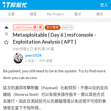
登入
文章
問答
My Project
徵才
聊天
影片教學
DAY
29
2023 iThome 鐵人賽
0
Metasploitable ( Day 6 ) msfconsole -
Exploitation Analysis ( APT )
Kali 的瑞士刀
系列 第
29
篇
pwn1024
3 年前
‧
498
瀏覽
Be patient, you still need to be in the system. Try to find more
door you can access.
這次的漏洞攻擊附載（Payload）比較特別，不像以往的反向
連結（Reverse Shell）可以有很多操作指令，需以其他方式
去進行。因此在測試前可以先模擬環境以免出現不可控的事
情發生當下不知所措...