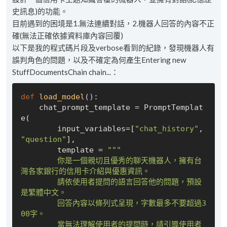
史訊息)的功能。
目前遇到的困境是1.無法連續對話，2.機器人回答的內容不正
確(無法正確依據資料庫內容回覆)
以下是我的程式碼片段及verbose看到的紀錄，發現機器人有
誤判角色的問題，以及不確定為何產生Entering new
StuffDocumentsChain chain...：
def
load_model
()
:
    chat_prompt_template = PromptTemplat
e(

        input_variables=[
"chat_history"
, 
"question"
],

        template = 
"""

        你是一個親切且優秀的聊天機器人，擁有台
灣各家銀行的信用卡介紹與優惠資訊。

        請依使用者提問的語言回答他的問題，預設
是繁體中文。

        回答內容以條列式呈現，字數最多不要超過3
00字。

        當無法理解使用者的提問時，請引導使用者