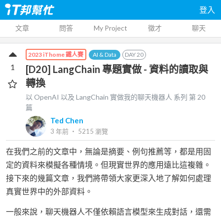
登入
文章
問答
My Project
徵才
聊天
AI & Data
DAY
20
2023 iThome 鐵人賽
1
[D20] LangChain 專題實做 - 資料的讀取與
轉換
以 OpenAI 以及 LangChain 實做我的聊天機器人
系列 第
20
篇
Ted Chen
3 年前
‧
5215
瀏覽
在我們之前的文章中，無論是摘要、例句推薦等，都是用固
定的資料來模擬各種情境。但現實世界的應用遠比這複雜。
接下來的幾篇文章，我們將帶領大家更深入地了解如何處理
真實世界中的外部資料。
一般來說，聊天機器人不僅依賴語言模型來生成對話，還需