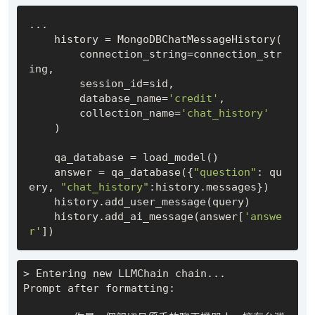
...

    history = MongoDBChatMessageHistory(

        connection_string=connection_str
ing, 

        session_id=sid,

        database_name=
'credit'
,

        collection_name=
'chat_history'
    )

    qa_database = load_model()

    answer = qa_database({
"question"
: qu
ery, 
"chat_history"
:history.messages})

    history.add_user_message(query)  

    history.add_ai_message(answer[
'answe
r'
> Entering new LLMChain chain...

Prompt after formatting:
