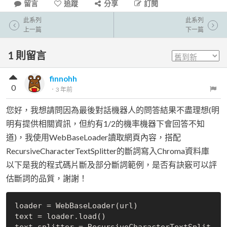
留言
追蹤
分享
訂閱
此系列
此系列
上一篇
下一篇
1
則留言
finnohh
0
．
3 年前
您好，我想請問因為最後對話機器人的問答結果不盡理想(明
明有提供相關資訊，但約有1/2的機率機器下會回答不知
道)，我使用WebBaseLoader讀取網頁內容，搭配
RecursiveCharacterTextSplitter的斷詞寫入Chroma資料庫
以下是我的程式碼片斷及部分斷詞範例，是否有訣竅可以評
估斷詞的品質，謝謝！
loader = WebBaseLoader(url)

text = loader.load()

text_splitter = RecursiveCharacterTextSplit