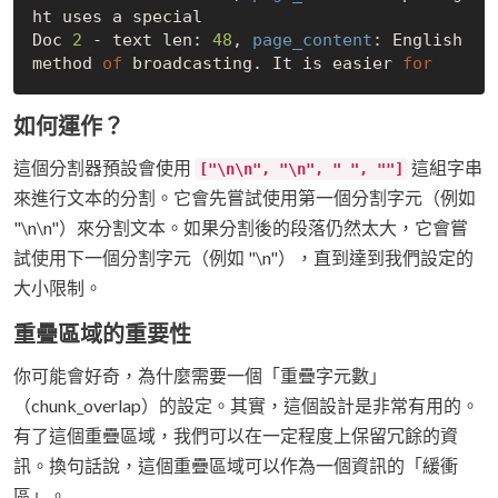
ht uses a special

Doc 
2
 - text len: 
48
, 
page_content
: English 
method 
of
 broadcasting. It is easier 
for
如何運作？
這個分割器預設會使用
這組字串
["\n\n", "\n", " ", ""]
來進行文本的分割。它會先嘗試使用第一個分割字元（例如
"\n\n"）來分割文本。如果分割後的段落仍然太大，它會嘗
試使用下一個分割字元（例如 "\n"），直到達到我們設定的
大小限制。
重疊區域的重要性
你可能會好奇，為什麼需要一個「重疊字元數」
（chunk_overlap）的設定。其實，這個設計是非常有用的。
有了這個重疊區域，我們可以在一定程度上保留冗餘的資
訊。換句話說，這個重疊區域可以作為一個資訊的「緩衝
區」。