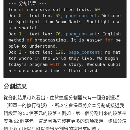
--- 分割結果 ---

len 
of
 recursive_splitted_texts: 
60
Doc 
0
 - text len: 
62
, 
page_content
: Welcome 
to Spotlight. I’m Adam Navis. Spotlight use
s a special

Doc 
1
 - text len: 
70
, 
page_content
: English 
method 
of
 broadcasting. It is easier 
for
 pe
ople to understand,

Doc 
2
 - text len: 
126
, 
page_content
: no mat
ter where 
in
 the world they live. We begin 
today’s program 
with
 a story. Kwesuka sukel
分割結果
從分割結果可以看出，由於這個分割器只有一個分割選項
（即單一的換行符號），所以它會儘量將文本分割成接近我
們設定的 50 個字元的段落。例如，第一個分割出來的段落長
度為 62 個字元，這是因為它沒有更多的選項來進一步細分這
個段落，所以只能以最後分割後的字串來回傳。