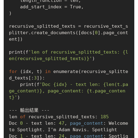
    length_function = len,

    add_start_index = True,

)

recursive_splitted_texts = recursive_text_s
plitter.create_documents([docs[
0
].page_cont
ent])

print(f
'len of recursive_splitted_texts: {l
en(recursive_splitted_texts)}'
)

for
 (idx, t) 
in
 enumerate(recursive_splitte
d_texts[:
3
]):

    print(f
'Doc {idx} - text len: {len(t.pa
ge_content)}, page_content: {t.page_conten
t}'
)

--- 輸出結果 ---

len 
of
 recursive_splitted_texts: 
185
Doc 
0
 - text len: 
47
, 
page_content
: Welcome 
to Spotlight. I’m Adam Navis. Spotlight

Doc 
1
 - text len: 
24
, 
page_content
: Spotlig