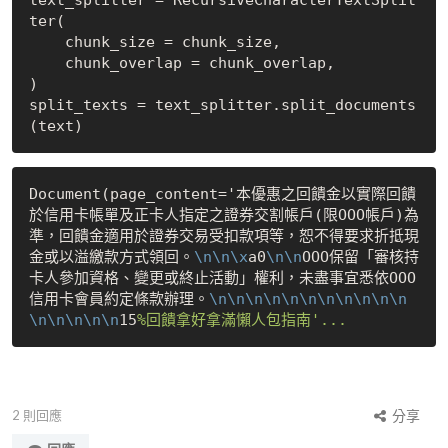
ter(        

    chunk_size = chunk_size,

    chunk_overlap = chunk_overlap,

)

split_texts = text_splitter.split_documents
Document(page_content='本優惠之回饋金以實際回饋
於信用卡帳單及正卡人指定之證券交割帳戶(限OOO帳戶)為
準，回饋金適用於證券交易受扣款項等，恕不得要求折抵現
金或以溢繳款方式領回。
\n
\n
\x
a0
\n
\n
OOO保留「審核持
卡人參加資格、變更或終止活動」權利，未盡事宜悉依OOO
信用卡會員約定條款辦理。
\n
\n
\n
\n
\n
\n
\n
\n
\n
\n
\n
\n
\n
\n
\n
\n
15
2
則回應
分享