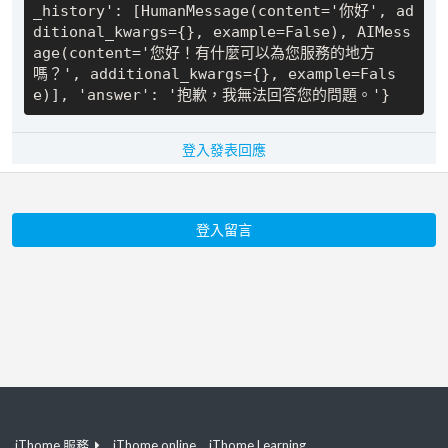
_history': [HumanMessage(content='你好', ad
ditional_kwargs={}, example=False), AIMess
age(content='您好！有什麼可以為您服務的地方
嗎？', additional_kwargs={}, example=Fals
登入發表回應
登入留言
iThome 服務
iThome online
iThome Learning