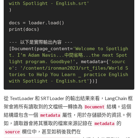
with Spotlight - English.srt'
)

docs = loader.load()

print(docs)

--- 以下是實際輸出內容 ---

[Document(page_content=
'Welcome to Spotligh
t. I’m Adam Navis...中間省略...the next Spot
light program. Goodbye!'
, metadata={
'sourc
e'
: 
'/content/ironman2023/srt_files/World S
tories to Help You Learn _ practice English 
with Spotlight - English.srt'
從 TextLoader 和 SRTLoader 的輸出結果來看，LangChain 框
架會將所有讀取到的文檔統一轉換為
結構。這個
Document
結構還包含一個
屬性，用於存儲額外的資訊。例
metadata
如，讀取器會將其獲取的檔案來源記錄在
的
metadata
欄位中，甚至如稍後我們在
source