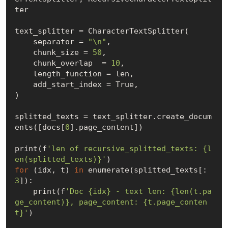
ter

text_splitter = CharacterTextSplitter(

    separator = 
"\n"
,

    chunk_size = 
50
,

    chunk_overlap  = 
10
,

    length_function = len,

    add_start_index = True,

)

splitted_texts = text_splitter.create_docum
ents([docs[
0
].page_content])

print(f
'len of recursive_splitted_texts: {l
en(splitted_texts)}'
for
 (idx, t) 
in
 enumerate(splitted_texts[:
3
]):

    print(f
'Doc {idx} - text len: {len(t.pa
ge_content)}, page_content: {t.page_conten
t}'
)
