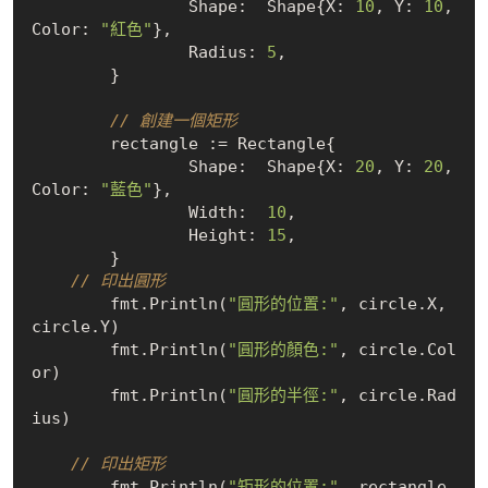
		Shape:  Shape{X: 
10
, Y: 
10
, 
Color: 
"紅色"
},

		Radius: 
5
,

	}

// 創建一個矩形
	rectangle := Rectangle{

		Shape:  Shape{X: 
20
, Y: 
20
, 
Color: 
"藍色"
},

		Width:  
10
,

		Height: 
15
,

	}

// 印出圓形
	fmt.Println(
"圓形的位置:"
, circle.X, 
circle.Y)

	fmt.Println(
"圓形的顏色:"
, circle.Col
or)

	fmt.Println(
"圓形的半徑:"
, circle.Rad
ius)

// 印出矩形
	fmt.Println(
"矩形的位置:"
, rectangle.