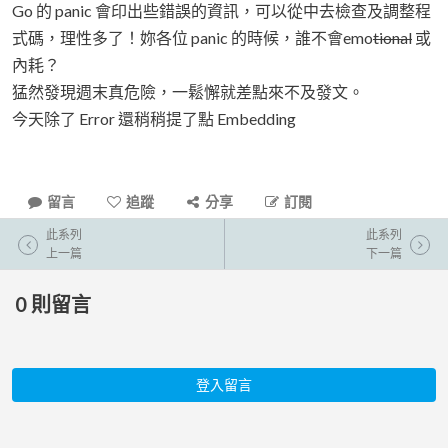
Go 的 panic 會印出些錯誤的資訊，可以從中去檢查及調整程
式碼，理性多了！妳各位 panic 的時候，誰不會emo
tional
或
內耗？
猛然發現週末真危險，一鬆懈就差點來不及發文。
今天除了 Error 還稍稍提了點 Embedding
留言
追蹤
分享
訂閱
此系列
此系列
上一篇
下一篇
0
則留言
登入留言