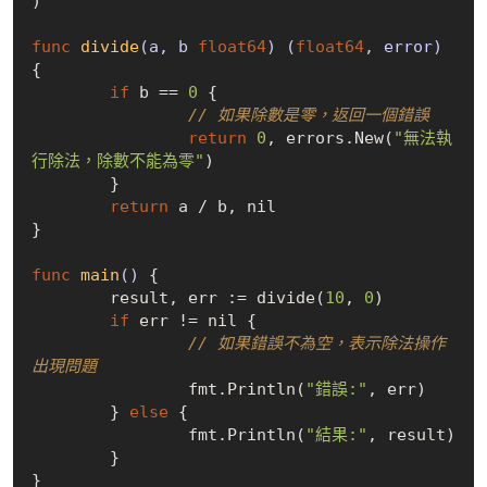
)

func
divide
(a, b 
float64
)
(
float64
, error)
{

if
 b == 
0
 {

// 如果除數是零，返回一個錯誤
return
0
, errors.New(
"無法執
行除法，除數不能為零"
)

	}

return
 a / b, 
nil
}

func
main
()
 {

	result, err := divide(
10
, 
0
)

if
 err != 
nil
 {

// 如果錯誤不為空，表示除法操作
出現問題
		fmt.Println(
"錯誤:"
, err)

	} 
else
 {

		fmt.Println(
"結果:"
, result)

	}
