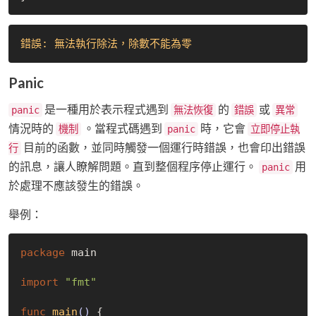
錯誤: 無法執行除法，除數不能為零
Panic
是一種用於表示程式遇到
的
或
panic
無法恢復
錯誤
異常
情況時的
。當程式碼遇到
時，它會
機制
panic
立即停止執
目前的函數，並同時觸發一個運行時錯誤，也會印出錯誤
行
的訊息，讓人瞭解問題。直到整個程序停止運行。
用
panic
於處理不應該發生的錯誤。
舉例：
package
 main

import
"fmt"
func
main
()
 {
