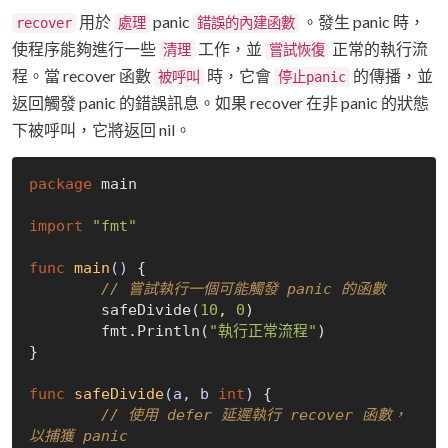
用於
panic
。發生 panic 時，
recover
處理
錯誤的內建函數
使程序能夠進行一些
工作，並
正常的執行流
清理
嘗試恢復
程。當 recover 函數
時，它會
的傳播，並
被呼叫
停止panic
返回觸發 panic 的錯誤訊息。如果 recover 在非 panic 的狀態
下被呼叫，它將返回 nil。
package
 main

import
"fmt"
func
main
()
 {

// 嘗試執行一個可能觸發 panic 的函數
	safeDivide(
10
, 
0
)

	fmt.Println(
"執行正常流程"
)

}

func
safeDivide
(a, b 
int
)
 {

// 使用 defer 延遲執行 recover 函數，
以捕獲 panic