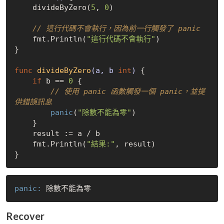
    divideByZero(
5
, 
0
)

// 這行代碼不會執行，因為前一行觸發了 panic
    fmt.Println(
"這行代碼不會執行"
)

}

func
divideByZero
(a, b 
int
)
 {

if
 b == 
0
 {

// 使用 panic 函數觸發一個 panic，並提
供錯誤訊息
panic
(
"除數不能為零"
)

    }

    result := a / b

    fmt.Println(
"結果:"
, result)

panic:
Recover