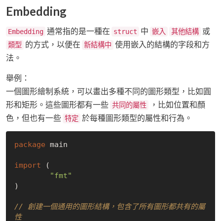
Embedding
通常指的是一種在
中
或
Embedding
struct
嵌入
其他結構
的方式，以便在
使用嵌入的結構的字段和方
類型
新結構中
法。
舉例：
一個圖形繪制系統，可以畫出多種不同的圖形類型，比如圓
形和矩形。這些圖形都有一些
，比如位置和顏
共同的屬性
色，但也有一些
於每種圖形類型的屬性和行為。
特定
package
 main

import
 (

"fmt"
)

// 創建一個通用的圖形結構，包含了所有圖形都共有的屬
性