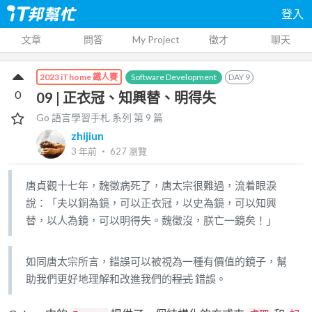
登入
文章
問答
My Project
徵才
聊天
Software Development
DAY
9
2023 iThome 鐵人賽
0
09 | 正衣冠、知興替、明得失
Go 語言學習手札
系列 第
9
篇
zhijiun
3 年前
‧
627
瀏覽
唐貞觀十七年，魏徵病死了，唐太宗很難過，流着眼淚
說：「夫以銅為鏡，可以正衣冠，以史為鏡，可以知興
替，以人為鏡，可以明得失。魏徵沒，朕亡一鏡矣！」
如同唐太宗所言，錯誤可以被視為一種有價值的鏡子，幫
助我們更好地理解和改進我們的
程式
錯誤。