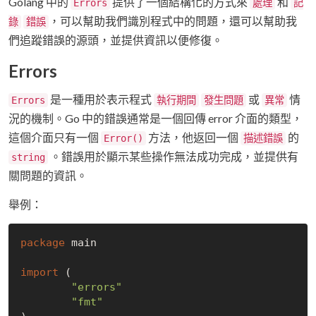
Golang 中的
提供了一個結構化的方式來
和
Errors
處理
記
，可以幫助我們識別程式中的問題，還可以幫助我
錄
錯誤
們追蹤錯誤的源頭，並提供資訊以便修復。
Errors
是一種用於表示程式
或
情
Errors
執行期間
發生問題
異常
況的機制。Go 中的錯誤通常是一個回傳 error 介面的類型，
這個介面只有一個
方法，他返回一個
的
Error()
描述錯誤
。錯誤用於顯示某些操作無法成功完成，並提供有
string
關問題的資訊。
舉例：
package
 main

import
 (

"errors"
"fmt"