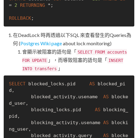
= 
2
RETURNING
 *;

ROLLBACK
在DeadLock 時再透過以下SQL 來查看發生的Queries為
何 (
Postgres Wiki page
about lock monitoring)
會顯示被阻塞的語句是「
SELECT FROM accounts
」，而導致阻塞的語句是「
FOR UPDATE
INSERT
」
INTO transfers
SELECT
 blocked_locks.pid     
AS
 blocked_pi
d,

        blocked_activity.usename  
AS
 blocke
d_user,

        blocking_locks.pid     
AS
 blocking_
pid,

        blocking_activity.usename 
AS
 blocki
ng_user,

        blocked_activity.query    
AS
 blocke