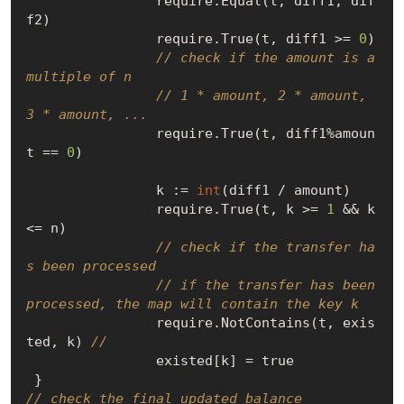
		require.Equal(t, diff1, dif
f2)

		require.True(t, diff1 >= 
0
)

// check if the amount is a 
multiple of n
// 1 * amount, 2 * amount, 
3 * amount, ...
		require.True(t, diff1%amoun
t == 
0
)

		k := 
int
(diff1 / amount)

		require.True(t, k >= 
1
 && k 
<= n)

// check if the transfer ha
s been processed
// if the transfer has been 
processed, the map will contain the key k
		require.NotContains(t, exis
ted, k) 
//
		existed[k] = 
true
// check the final updated balance