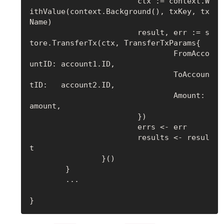
			ctx := context.W
ithValue(context.Background(), txKey, tx
Name)

			result, err := s
tore.TransferTx(ctx, TransferTxParams{

				FromAcco
untID: account1.ID,

				ToAccoun
tID:   account2.ID,

				Amount:        
amount,

			})

			errs <- err

			results <- resul
t

		}()

	}

	...
