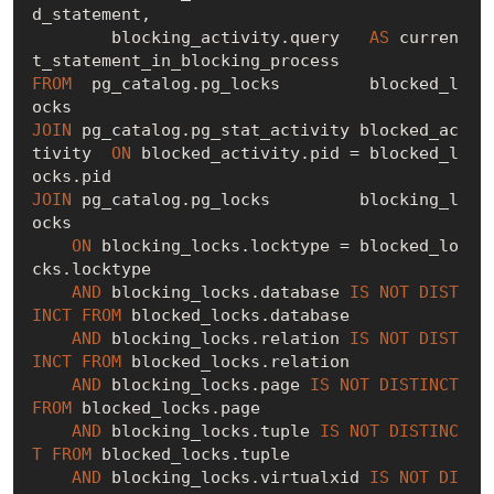
d_statement,

        blocking_activity.query   
AS
 curren
FROM
  pg_catalog.pg_locks         blocked_l
JOIN
 pg_catalog.pg_stat_activity blocked_ac
tivity  
ON
 blocked_activity.pid = blocked_l
JOIN
 pg_catalog.pg_locks         blocking_l
ocks 

ON
 blocking_locks.locktype = blocked_lo
cks.locktype

AND
 blocking_locks.database 
IS
NOT
DIST
INCT
FROM
 blocked_locks.database

AND
 blocking_locks.relation 
IS
NOT
DIST
INCT
FROM
 blocked_locks.relation

AND
 blocking_locks.page 
IS
NOT
DISTINCT
FROM
 blocked_locks.page

AND
 blocking_locks.tuple 
IS
NOT
DISTINC
T
FROM
 blocked_locks.tuple

AND
 blocking_locks.virtualxid 
IS
NOT
DI