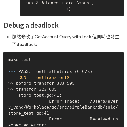
ount2.Balance + arg.Amount,

Debug a deadlock
隨然修改了GetAccount Query with Lock 但同時也發生
了
deadlock:
make test

--- 
=== RUN   TestTransferTX
>> before transfer 333 595

    store_test.go:41: 
                Error Trace:    /Users/aver
y_yang/Workplace/go/src/simpleBank/db/sqlc/
store_test.go:41
                Error:          Received un
expected error: