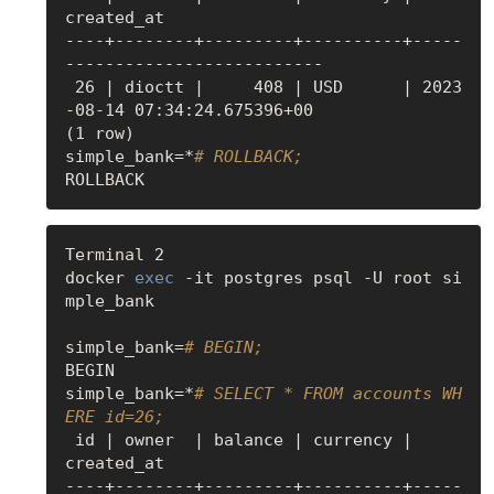
created_at

----+--------+---------+----------+-----
--------------------------

 26 | dioctt |     408 | USD      | 2023
-08-14 07:34:24.675396+00

(1 row)

simple_bank=*
# ROLLBACK;
Terminal 2

docker 
exec
 -it postgres psql -U root si
mple_bank

simple_bank=
# BEGIN;
BEGIN

simple_bank=*
# SELECT * FROM accounts WH
ERE id=26;
 id | owner  | balance | currency |          
created_at

----+--------+---------+----------+-----