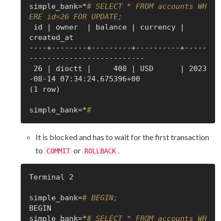
simple_bank=*
# SELECT * FROM accounts WH
ERE id=26 FOR UPDATE;
 id | owner  | balance | currency |          
created_at

----+--------+---------+----------+-----
--------------------------

 26 | dioctt |     408 | USD      | 2023
-08-14 07:34:24.675396+00

(1 row)

simple_bank=*
#
It is blocked and has to wait for the first transaction
to
or
.
COMMIT
ROLLBACK
Terminal 2

simple_bank=
# BEGIN;
BEGIN

simple_bank=*
# SELECT * FROM accounts WH