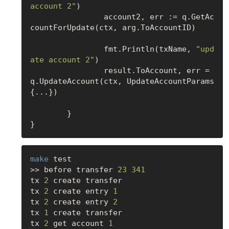
account 2"
)

		account2, err := q.GetAc
countForUpdate(ctx, arg.ToAccountID)

		fmt.Println(txName, 
"upd
ate account 2"
)

		result.ToAccount, err = 
q.UpdateAccount(ctx, UpdateAccountParams
{...})

	}

make
 test

>> before transfer 
23
341
tx 
2
 create transfer

tx 
2
 create entry 
1
tx 
2
 create entry 
2
tx 
1
 create transfer

tx 
2
 get account 
1