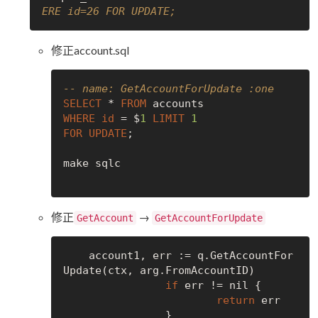
ERE id=26 FOR UPDATE;
修正account.sql
-- name: GetAccountForUpdate :one
SELECT
 * 
FROM
WHERE
id
 = $
1
LIMIT
1
FOR
UPDATE
;

make sqlc

修正
→
GetAccount
GetAccountForUpdate
    account1, err := q.GetAccountFor
Update(ctx, arg.FromAccountID)

if
 err != 
nil
 {

return
 err

		}
