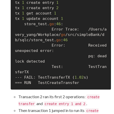
tx 
1
 create entry 
1
tx 
1
 create entry 
2
tx 
1
 get account 
1
tx 
1
 update account 
1
    store_test.
go
:
46
:

        	Error Trace:	/Users/a
very_yang/Workplace/
go
/src/simpleBank/d
b/sqlc/store_test.
go
:
46
        	Error:      	Received 
unexpected error:

        	            	pq: dead
lock detected

        	Test:       	TestTran
sferTX

--- FAIL: TestTransferTX (
1.02
s)

Transaction 2 ran its first 2 operations:
create
and
.
transfer
create entry 1 and 2
Then transaction 1 jumped in to run its
create