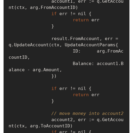
		account1, err := q.GetAccou
nt(ctx, arg.FromAccountID)

if
 err != 
nil
 {

return
 err

		}

		result.FromAccount, err = 
q.UpdateAccount(ctx, UpdateAccountParams{

			ID:      arg.FromAc
countID,

			Balance: account1.B
alance - arg.Amount,

		})

if
 err != 
nil
 {

return
 err

		}

// move money into account2
		account2, err := q.GetAccou
nt(ctx, arg.ToAccountID)

if
 err != 
nil
 {
