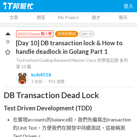
登入
文章
問答
My Project
徵才
聊天
自我挑戰組
DAY
10
2023 iThome 鐵人賽
0
[Day 10] DB transaction lock & How to
handle deadlock in Golang Part 1
Techschool Goalng Backend Master Class 的學習記錄
系列
第
10
篇
kcih4518
3 年前
‧
901
瀏覽
DB Transaction Dead Lock
Test Driven Development (TDD)
在實現accounts的balance前，我們先編寫出transaction
的Unit Test，方便我們在開發中持續測試，這被稱測
Test Driven。