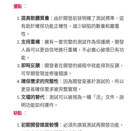
：
優點
提高軟體質量
：由於開發前就明確了測試標準，這
有助於確保功能正確性，減少缺陷的數量和嚴重
性。
支持重構
：擁有一套完整的測試作為保護網，開發
人員可以更自信地進行重構，不必擔心破壞已有功
能。
即時反饋
：開發者在開發的過程中就能得到反饋，
可早期發現並修復錯誤。
確保需求的完整性
：因為開發是基於測試的，所以
更容易確保需求被完整實現。
文檔的替代
：測試可以被視為一種「活」文件，說
明功能如何運作。
：
缺點
初期開發速度較慢
：必須先撰寫測試再開發功能，