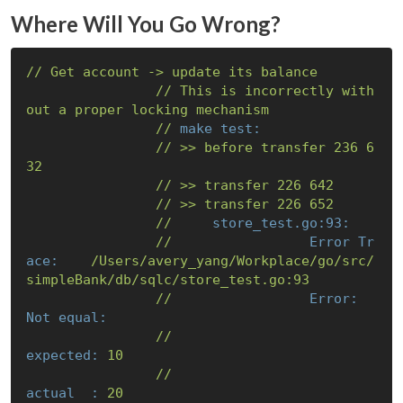
Where Will You Go Wrong?
//
Get
account
->
update
its
balance
//
This
is
incorrectly
with
out
a
proper
locking
mechanism
//
make test:
//
>>
before
transfer
236
6
32
//
>>
transfer
226
642
//
>>
transfer
226
652
//
store_test.go:93:
//
Error Tr
ace:
/Users/avery_yang/Workplace/go/src/
simpleBank/db/sqlc/store_test.go:93
//
Error:          
Not equal:
//
expected:
10
//
actual  :
20