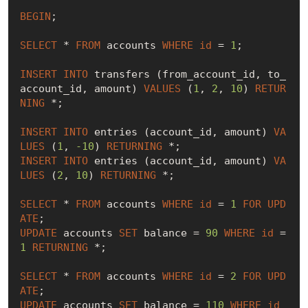
BEGIN
;

SELECT
 * 
FROM
 accounts 
WHERE
id
 = 
1
;

INSERT
INTO
 transfers (from_account_id, to_
account_id, amount) 
VALUES
 (
1
, 
2
, 
10
) 
RETUR
NING
 *;

INSERT
INTO
 entries (account_id, amount) 
VA
LUES
 (
1
, 
-10
) 
RETURNING
INSERT
INTO
 entries (account_id, amount) 
VA
LUES
 (
2
, 
10
) 
RETURNING
 *;

SELECT
 * 
FROM
 accounts 
WHERE
id
 = 
1
FOR
UPD
ATE
UPDATE
 accounts 
SET
 balance = 
90
WHERE
id
 = 
1
RETURNING
 *;

SELECT
 * 
FROM
 accounts 
WHERE
id
 = 
2
FOR
UPD
ATE
UPDATE
 accounts 
SET
 balance = 
110
WHERE
id