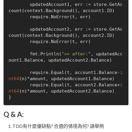
	updatedAccount1, err := store.GetAc
count(context.Background(), account1.ID)

	require.NoError(t, err)

	updatedAccount2, err := store.GetAc
count(context.Background(), account2.ID)

	require.NoError(t, err)

	fmt.Println(
">> after:"
, updatedAcc
ount1.Balance, updatedAccount2.Balance)

	require.Equal(t, account1.Balance-
i
nt64
(n)*amount, updatedAccount1.Balance)

	require.Equal(t, account2.Balance+
i
nt64
(n)*amount, updatedAccount2.Balance)

Q & A:
TDD有什麼優缺點? 合適的情境為何? 請舉例