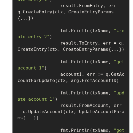
		result.FromEntry, err = 
q.CreateEntry(ctx, CreateEntryParams
{...})

		fmt.Println(txName, 
"cre
ate entry 2"
)

		result.ToEntry, err = q.
CreateEntry(ctx, CreateEntryParams{...})

		fmt.Println(txName, 
"get 
account 1"
)

		account1, err := q.GetAc
countForUpdate(ctx, arg.FromAccountID)

		fmt.Println(txName, 
"upd
ate account 1"
)

		result.FromAccount, err 
= q.UpdateAccount(ctx, UpdateAccountPara
ms{...})

		fmt.Println(txName, 
"get 