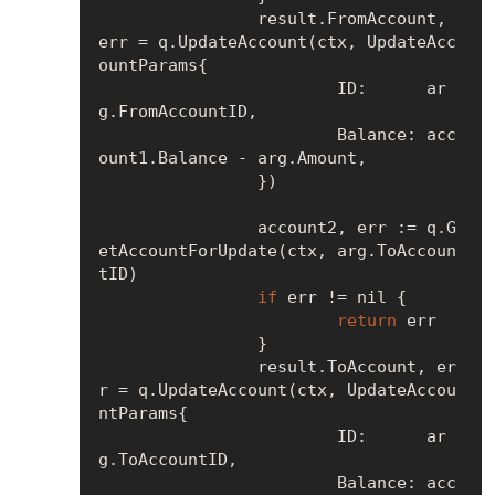
		result.FromAccount, 
err = q.UpdateAccount(ctx, UpdateAcc
ountParams{

			ID:      ar
g.FromAccountID,

			Balance: acc
ount1.Balance - arg.Amount,

		})

		account2, err := q.G
etAccountForUpdate(ctx, arg.ToAccoun
tID)

if
 err != 
nil
 {

return
 err

		}

		result.ToAccount, er
r = q.UpdateAccount(ctx, UpdateAccou
ntParams{

			ID:      ar
g.ToAccountID,

			Balance: acc