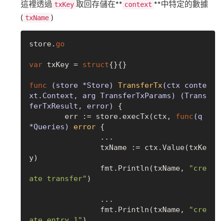
這裡透過
取回存儲在**
**中特定的數據
txKey
context
(
)
txName
store.
go
var
 txKey = 
struct
{}{}

func
(store *Store)
TransferTx
(ctx conte
xt.Context, arg TransferTxParams)
(Trans
ferTxResult, error)
 {

	err := store.execTx(ctx, 
func
(q 
*Queries)
error
 {

		...

		txName := ctx.Value(txKe
y)

		fmt.Println(txName, 
"cre
ate transfer"
)

		...

		fmt.Println(txName, 
"cre
ate entry 1"
)
