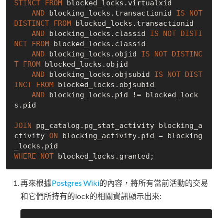
STINCT
FROM
 blocked_locks.virtualxid

AND
 blocking_locks.transactionid 
IS
NOT
DISTINCT
FROM
 blocked_locks.transactionid

AND
 blocking_locks.classid 
IS
NOT
DISTI
NCT
FROM
 blocked_locks.classid

AND
 blocking_locks.objid 
IS
NOT
DISTINC
T
FROM
 blocked_locks.objid

AND
 blocking_locks.objsubid 
IS
NOT
DIST
INCT
FROM
 blocked_locks.objsubid

AND
 blocking_locks.pid != blocked_lock
s.pid

JOIN
 pg_catalog.pg_stat_activity blocking_a
ctivity 
ON
 blocking_activity.pid = blocking
WHERE
NOT
再來根據
Postgres Wiki
的內容，將所有當前活動的交易
和它們所持有的lock的相關資訊顯示出來: