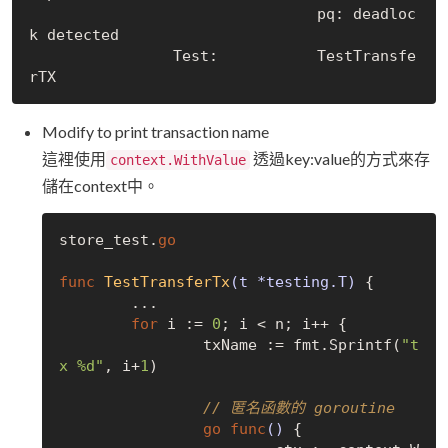
                                pq: deadloc
k detected
                Test:           TestTransfe
rTX
Modify to print transaction name
這裡使用
透過key:value的方式來存
context.WithValue
儲在context中。
store_test.
go
func
TestTransferTx
(t *testing.T)
 {

	...

for
 i := 
0
; i < n; i++ {

		txName := fmt.Sprintf(
"t
x %d"
, i+
1
)

// 匿名函數的 goroutine
go
func
()
 {
