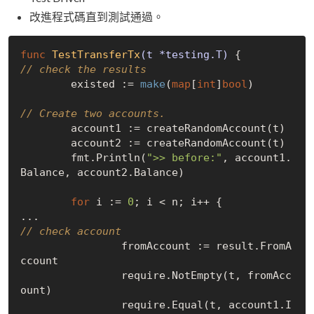
改進程式碼直到測試通過。
func
TestTransferTx
(t *testing.T)
// check the results
	existed := 
make
(
map
[
int
]
bool
)

// Create two accounts.
	account1 := createRandomAccount(t)

	account2 := createRandomAccount(t)

	fmt.Println(
">> before:"
, account1.
Balance, account2.Balance)

for
 i := 
0
; i < n; i++ {

// check account
		fromAccount := result.FromA
ccount

		require.NotEmpty(t, fromAcc
ount)

		require.Equal(t, account1.I