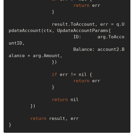
return
 err

		}

		result.ToAccount, err = q.U
pdateAccount(ctx, UpdateAccountParams{

			ID:      arg.ToAcco
untID,

			Balance: account2.B
alance + arg.Amount,

		})

if
 err != 
nil
 {

return
 err

		}

return
nil
	})

return
 result, err
