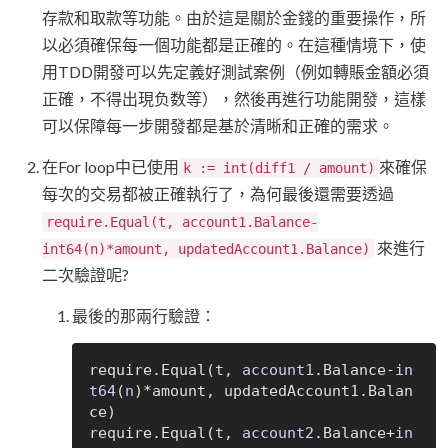
存款和取款等功能。由於這是關於金錢的重要操作，所
以必須確保每一個功能都是正確的。在這種情境下，使
用TDD開發可以先定義好測試案例（例如轉賬金額必須
正確，不得出現负数等），然後再進行功能開發，這樣
可以保障每一步開發都是基於清晰和正確的需求。
在For loop中已使用
來確保
k := int(diff1 / amount)
每次的交易都被正確執行了，為何最後還需要透過
require.Equal(t, account1.Balance-
來進行
int64(n)*amount, updatedAccount1.Balance)
二次驗證呢?
最後的那兩行驗證：
require.
Equal(
t
, 
account1
.Balance-
in
t64
(
n
)
*amount, updatedAccount1.Balan
ce)

require.
Equal(
t
, 
account2
.Balance+
in