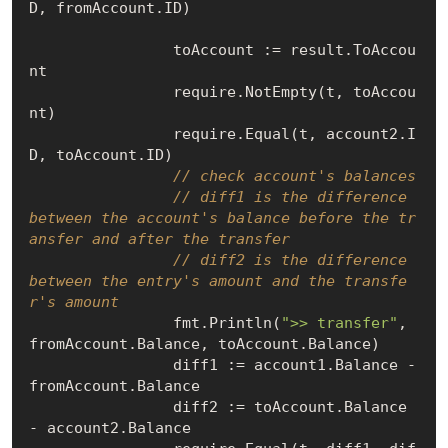
D, fromAccount.ID)

		toAccount := result.ToAccou
nt

		require.NotEmpty(t, toAccou
nt)

		require.Equal(t, account2.I
D, toAccount.ID)

// check account's balances
// diff1 is the difference 
between the account's balance before the tr
ansfer and after the transfer
// diff2 is the difference 
between the entry's amount and the transfe
r's amount
		fmt.Println(
">> transfer"
, 
fromAccount.Balance, toAccount.Balance)

		diff1 := account1.Balance - 
fromAccount.Balance

		diff2 := toAccount.Balance 
- account2.Balance
