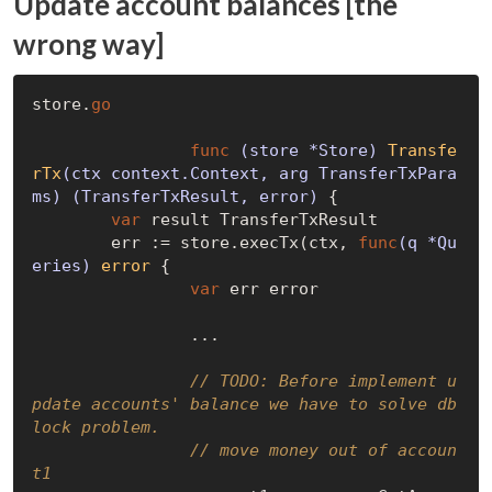
Update account balances [the
wrong way]
store.
go
func
(store *Store)
Transfe
rTx
(ctx context.Context, arg TransferTxPara
ms)
(TransferTxResult, error)
 {

var
 result TransferTxResult

	err := store.execTx(ctx, 
func
(q *Qu
eries)
error
 {

var
 err error

		...		

// 
TODO:
 Before implement u
pdate accounts' balance we have to solve db 
lock problem.
// move money out of accoun
t1