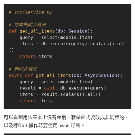
# src/service.py
# 原本的同步寫法
def
get_all_items
(db: Session)
:
    query = select(models.Item)

    items = db.execute(query).scalars().all
()

return
 items

# 非同步寫法
async
def
get_all_items
(db: AsyncSession)
:
    query = select(models.Item)

    result = 
await
 db.execute(query)

    items = result.scalars().all()

return
可以看到用法基本上沒有差別，就是函式要改成非同步的，
以及呼叫db操作時要使用 await 呼叫。