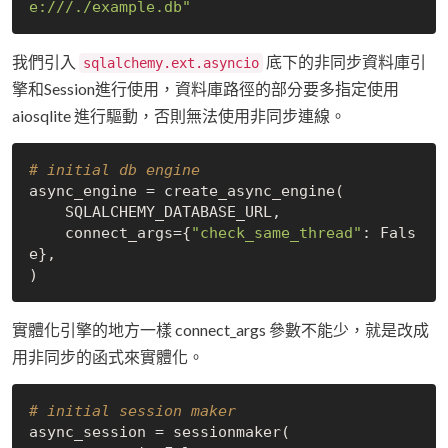
e:///./example.db"
我們引入
底下的非同步資料庫引
sqlalchemy.ext.asyncio
擎和Session進行使用，資料庫路徑的部分要多指定使用
aiosqlite 進行驅動，否則無法使用非同步連線。
# initial db engine
async_engine = create_async_engine(

    SQLALCHEMY_DATABASE_URL,

    connect_args={
"check_same_thread"
: 
Fals
e
},

實體化引擎的地方一樣 connect_args 參數不能少，就是改成
用非同步的函式來實體化。
# initial session maker
async_session = sessionmaker(
