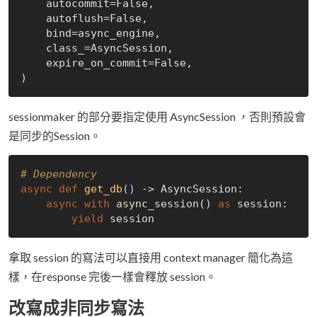
    autocommit=
False
,

    autoflush=
False
,

    bind=async_engine,

    class_=AsyncSession,

    expire_on_commit=
False
,

sessionmaker 的部分要指定使用 AsyncSession ，否則預設會
是同步的Session。
# Dependency
async
def
get_db
()
 -> AsyncSession:
async
with
 async_session() 
as
 session:

yield
拿取 session 的寫法可以直接用 context manager 簡化為這
樣，在response 完後一樣會釋放 session。
改寫成非同步寫法