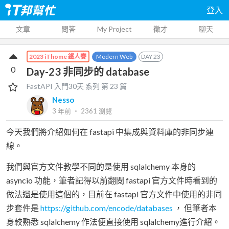
登入
文章
問答
My Project
徵才
聊天
Modern Web
DAY
23
2023 iThome 鐵人賽
0
Day-23 非同步的 database
FastAPI 入門30天
系列 第
23
篇
Nesso
3 年前
‧
2361
瀏覽
今天我們將介紹如何在 fastapi 中集成與資料庫的非同步連
線。
我們與官方文件教學不同的是使用 sqlalchemy 本身的
asyncio 功能，筆者記得以前翻閱 fastapi 官方文件時看到的
做法還是使用這個的，目前在 fastapi 官方文件中使用的非同
步套件是
https://github.com/encode/databases
， 但筆者本
身較熟悉 sqlalchemy 作法便直接使用 sqlalchemy進行介紹。