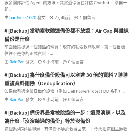
很多團隊評估 Agent 的方法，其實還停留在評估 Chatbot。 準備一
組...
由
hardness1020
發文
7 小時前
1
個留言
# [Backup] 當勒索軟體連備份都不放過：Air Gap 與離線
備份是什麼
前面幾篇提過一個殘酷的現實：現在的勒索軟體攻擊，第一個目標
往往不是你的正式資料，...
由
RainPan
發文
9 小時前
0
個留言
# [Backup] 為什麼備份設備可以塞進 30 倍的資料？聊聊
重複資料刪除（Deduplication）
如果你看過企業級備份設備（例如 Dell PowerProtect DD 系列）...
由
RainPan
發文
9 小時前
0
個留言
# [Backup] 備份界最常被跳過的一步：還原演練，以及
為什麼「沒演練過的備份」等於沒備份
這個系列第4篇聊過「有備份不等於救得回來」，今天把這個主題收