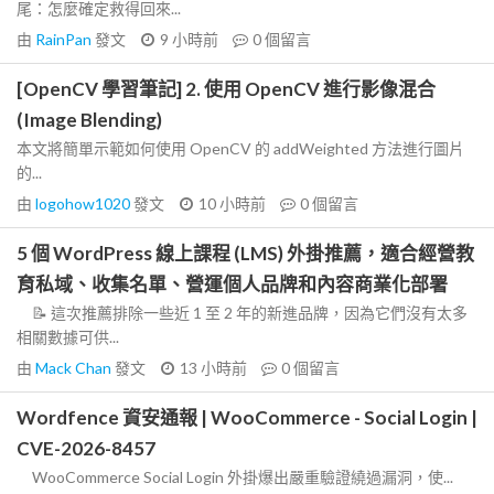
尾：怎麼確定救得回來...
由
RainPan
發文
9 小時前
0
個留言
[OpenCV 學習筆記] 2. 使用 OpenCV 進行影像混合
(Image Blending)
本文將簡單示範如何使用 OpenCV 的 addWeighted 方法進行圖片
的...
由
logohow1020
發文
10 小時前
0
個留言
5 個 WordPress 線上課程 (LMS) 外掛推薦，適合經營教
育私域、收集名單、營運個人品牌和內容商業化部署
📝 這次推薦排除一些近 1 至 2 年的新進品牌，因為它們沒有太多
相關數據可供...
由
Mack Chan
發文
13 小時前
0
個留言
Wordfence 資安通報 | WooCommerce - Social Login |
CVE-2026-8457
WooCommerce Social Login 外掛爆出嚴重驗證繞過漏洞，使...