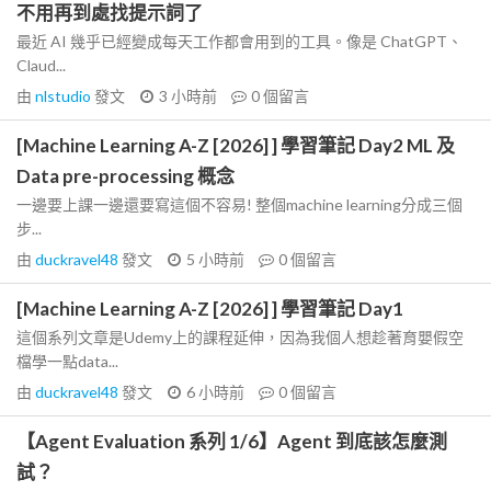
不用再到處找提示詞了
最近 AI 幾乎已經變成每天工作都會用到的工具。像是 ChatGPT、
Claud...
由
nlstudio
發文
3 小時前
0
個留言
[Machine Learning A-Z [2026] ] 學習筆記 Day2 ML 及
Data pre-processing 概念
一邊要上課一邊還要寫這個不容易! 整個machine learning分成三個
步...
由
duckravel48
發文
5 小時前
0
個留言
[Machine Learning A-Z [2026] ] 學習筆記 Day1
這個系列文章是Udemy上的課程延伸，因為我個人想趁著育嬰假空
檔學一點data...
由
duckravel48
發文
6 小時前
0
個留言
【Agent Evaluation 系列 1/6】Agent 到底該怎麼測
試？