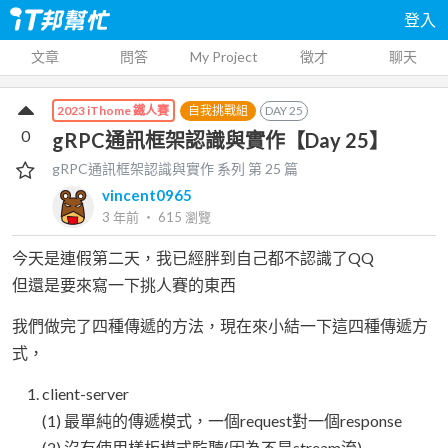
登入
文章
問答
My Project
徵才
聊天
自我挑戰組
DAY
25
2023 iThome 鐵人賽
0
gRPC通訊框架認識與實作【Day 25】
gRPC通訊框架認識與實作
系列 第
25
篇
vincent0965
3 年前
‧
615
瀏覽
今天是連假第二天，我已經胖到自己都不認識了QQ
但還是要來寫一下挑人賽的東西
我們做完了四種傳遞的方法，現在來小結一下這四種傳遞方
式，
client-server
(1) 最單純的傳遞模式，一個request對一個response
(2) 沒有使用樣板模式監聽(因為不是stream流)