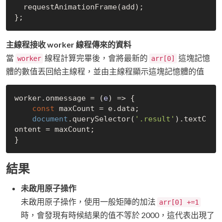
  requestAnimationFrame(add);

主線程接收 worker 線程傳來的資料
當
線程計算完畢後，會將最新的
這塊記憶
worker
arr[0]
體的數值丟回給主線程，並由主線程顯示這塊記憶體的值
worker.onmessage = 
(
e
) =>
 {

const
 maxCount = e.data;

document
.querySelector(
'.result'
).textC
ontent = maxCount;

結果
未啟用原子操作
未啟用原子操作，使用一般矩陣的加法
arr[0] +=1
時，會發現有時候結果的值不等於 2000，這代表出現了