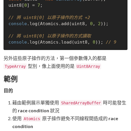
uint8[
0
] = 
7
;

// 將 uint8[0] 以原子操作的方式 +2
console
.log(Atomics.add(uint8, 
0
, 
2
));

// 將 uint8[0] 以原子操作的方式讀取
console
.log(Atomics.load(uint8, 
0
)); 
// 9
另外這些原子操作的方法，第一個參數傳入的都是
型別，像上面使用的是
TypeArray
Uint8Array
範例
目的
藉由範例展示單獨使用
時可能發生
SharedArrayBuffer
的
race condition
狀況
使用
原子操作避免不同線程間造成的
race
Atomics
condition