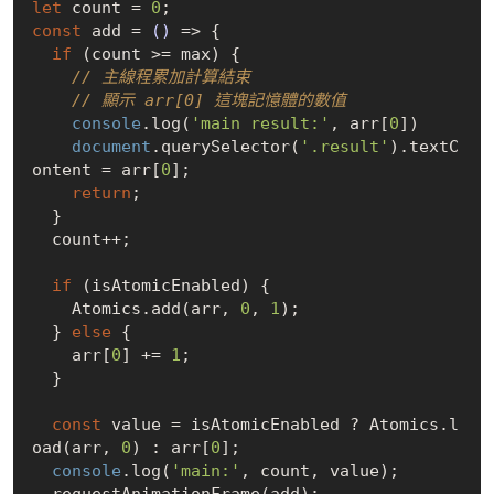
let
 count = 
0
const
 add = 
()
 =>
 {

if
 (count >= max) {

// 主線程累加計算結束
// 顯示 arr[0] 這塊記憶體的數值
console
.log(
'main result:'
, arr[
0
])

document
.querySelector(
'.result'
).textC
ontent = arr[
0
];

return
;

  }

  count++;

if
 (isAtomicEnabled) {

    Atomics.add(arr, 
0
, 
1
);

  } 
else
 {

    arr[
0
] += 
1
;

  }

const
 value = isAtomicEnabled ? Atomics.l
oad(arr, 
0
) : arr[
0
];

console
.log(
'main:'
, count, value);

  requestAnimationFrame(add);
