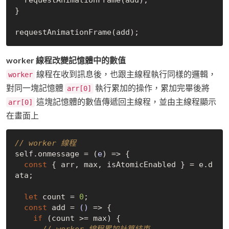
}

worker 線程改變記憶體中的數值
線程在收到訊息後，也跟主線程執行同樣的邏輯，
worker
對同一塊記憶體
執行累加的操作，累加完畢後將
arr[0]
這塊記憶體的數值傳遞回主線程，並由主線程顯示
arr[0]
在畫面上
// worker 線程
self.onmessage = 
(
e
) =>
 {

const
 { arr, max, isAtomicEnabled } = e.d
ata;

let
 count = 
0
;

const
 add = 
()
 =>
 {

if
 (count >= max) {

// worker 線程累加計算結束