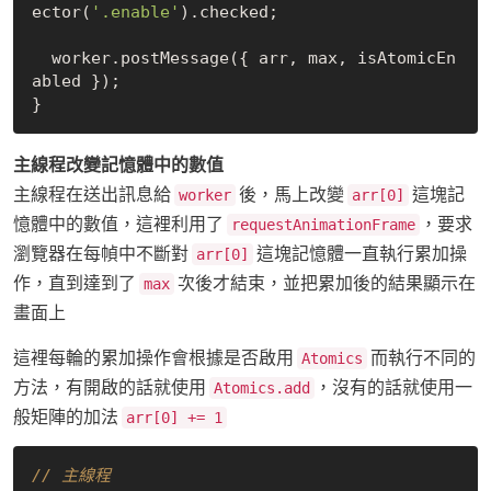
ector(
'.enable'
).checked;

  worker.postMessage({ arr, max, isAtomicEn
abled });

主線程改變記憶體中的數值
主線程在送出訊息給
後，馬上改變
這塊記
worker
arr[0]
憶體中的數值，這裡利用了
，要求
requestAnimationFrame
瀏覽器在每幀中不斷對
這塊記憶體一直執行累加操
arr[0]
作，直到達到了
次後才結束，並把累加後的結果顯示在
max
畫面上
這裡每輪的累加操作會根據是否啟用
而執行不同的
Atomics
方法，有開啟的話就使用
，沒有的話就使用一
Atomics.add
般矩陣的加法
arr[0] += 1
// 主線程