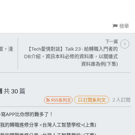
檢舉
下一篇
角度，淺
【Tech愛情對談】Talk 23 - 給轉職入門者的
DB介紹，資訊本科必修的資料庫，以關連式
資料庫為例(下集)
南
共
30
篇
2
人訂閱
訂閱系列文
RSS系列文
三思～寫APP比你想的難多了！
AI ? 我的轉職進修分享 <台灣人工智慧學校>(上集)