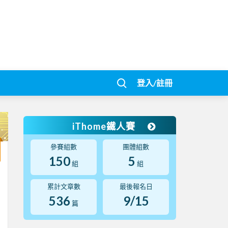
登入/註冊
iThome鐵人賽
參賽組數
團體組數
150
5
組
組
累計文章數
最後報名日
536
9/15
篇