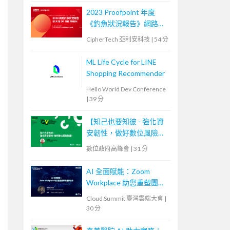
2023 Proofpoint 年度
《釣魚狀況報告》網路研
討會
CipherTech 亞利安科技
|
54 分
ML Life Cycle for LINE
Shopping Recommender
Hello World Dev Conference
|
39 分
【知己也要知彼 - 強化資
安韌性，做好數位風險防
護！】
數位政府高峰會
|
31 分
AI 全面賦能：Zoom
Workplace 助您重塑團隊
溝通與協作
Cloud Summit 臺灣雲端大會
|
30 分