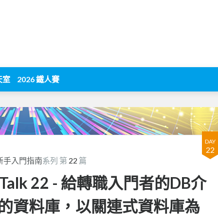
天室
2026 鐵人賽
DAY
22
體新手入門指南
系列 第
22
篇
alk 22 - 給轉職入門者的DB介
的資料庫，以關連式資料庫為