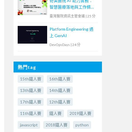
奇美醫院 AI 助力實務：
智慧醫療落地與工作條件
優化
臺灣醫院資訊主管會議
|
25 分
Platform Engineering 遇
上 GenAI
DevOpsDays
|
24 分
熱門tag
15th鐵人賽
16th鐵人賽
13th鐵人賽
14th鐵人賽
17th鐵人賽
12th鐵人賽
11th鐵人賽
鐵人賽
2019鐵人賽
javascript
2018鐵人賽
python