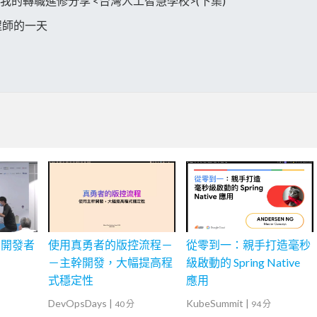
AI ? 我的轉職進修分享 <台灣人工智慧學校>(下集)
工程師的一天
的開發者
使用真勇者的版控流程－
從零到一：親手打造毫秒
－主幹開發，大幅提高程
級啟動的 Spring Native
式穩定性
應用
DevOpsDays
|
KubeSummit
|
40 分
94 分