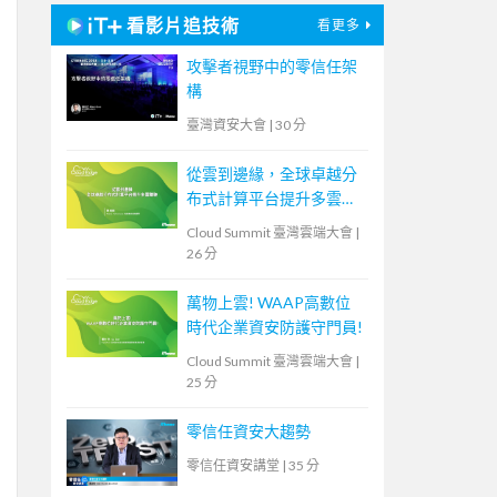
看影片追技術
看更多
攻擊者視野中的零信任架
構
臺灣資安大會
|
30 分
從雲到邊緣，全球卓越分
布式計算平台提升多雲體
驗
Cloud Summit 臺灣雲端大會
|
26 分
萬物上雲! WAAP高數位
時代企業資安防護守門員!
Cloud Summit 臺灣雲端大會
|
25 分
零信任資安大趨勢
零信任資安講堂
|
35 分