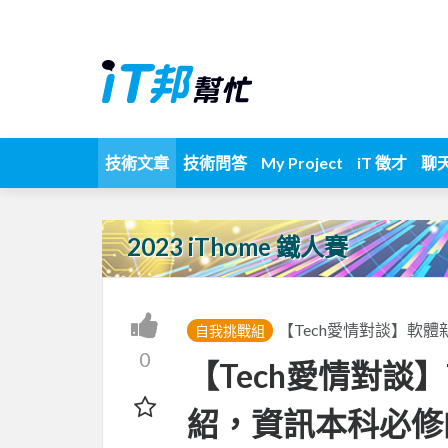
技術文章
技術問答
My Project
iT 徵才
聊
2023 iThome 鐵人賽
【Tech愛情對談】軟
自我挑戰組
0
【Tech愛情對談】T
紹，資訊本科必修