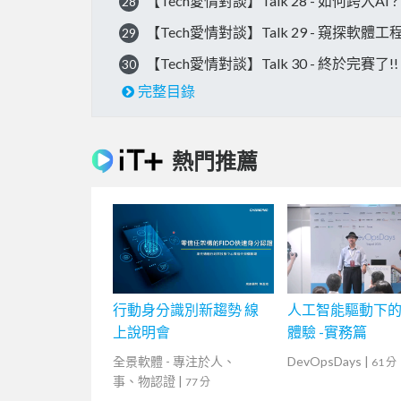
【Tech愛情對談】Talk 28 - 如何跨入
28
【Tech愛情對談】Talk 29 - 窺探軟體
29
【Tech愛情對談】Talk 30 - 終於完賽了!!
30
完整目錄
熱門推薦
行動身分識別新趨勢 線
人工智能驅動下
上說明會
體驗 -實務篇
全景軟體 - 專注於人、
DevOpsDays
|
61 分
事、物認證
|
77 分