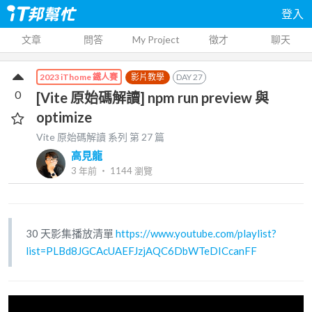
登入
文章
問答
My Project
徵才
聊天
影片教學
DAY
27
2023 iThome 鐵人賽
0
[Vite 原始碼解讀] npm run preview 與
optimize
Vite 原始碼解讀
系列 第
27
篇
高見龍
3 年前
‧
1144
瀏覽
30 天影集播放清單
https://www.youtube.com/playlist?
list=PLBd8JGCAcUAEFJzjAQC6DbWTeDICcanFF