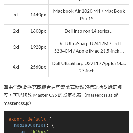
Macbook Air 2020 M1 / MacBook
xl
1440px
Pro 15 …
2xl
1600px
Dell Inspiron 14 series …
Dell UltraSharp U2412M / Dell
3xl
1920px
S2340M / Apple iMac 21.5-inch …
Dell UltraSharp U2711 / Apple iMac
4xl
2560px
27-inch …
如果你想要擴充或覆蓋這些響應式斷點的標記所對應的寬
度，可以修改 Master CSS 的設定檔案（master.css.ts 或
master.css.js）
export
default
 {

mediaQueries
: {

sm
: 
'640px'
,
