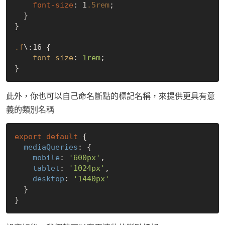
font-size
: 1
.5rem
;

  }

}

.f
\
:16
 {

font-size
: 
1rem
;

此外，你也可以自己命名斷點的標記名稱，來提供更具有意
義的類別名稱
export
default
 {

mediaQueries
: {

mobile
: 
'600px'
,

tablet
: 
'1024px'
,

desktop
: 
'1440px'
  }
