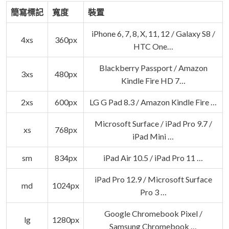
簡寫標記
寬度
裝置
iPhone 6, 7, 8, X, 11, 12 / Galaxy S8 /
4xs
360px
HTC One…
Blackberry Passport / Amazon
3xs
480px
Kindle Fire HD 7…
2xs
600px
LG G Pad 8.3 / Amazon Kindle Fire …
Microsoft Surface / iPad Pro 9.7 /
xs
768px
iPad Mini …
sm
834px
iPad Air 10.5 / iPad Pro 11 …
iPad Pro 12.9 / Microsoft Surface
md
1024px
Pro 3 …
Google Chromebook Pixel /
lg
1280px
Samsung Chromebook …