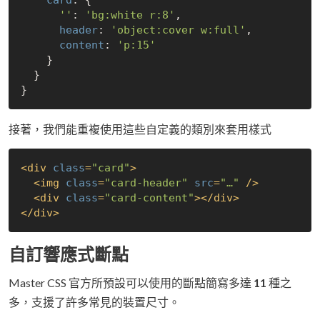
''
: 
'bg:white r:8'
,

header
: 
'object:cover w:full'
,

content
: 
'p:15'
    }

  }

接著，我們能重複使用這些自定義的類別來套用樣式
<
div
class
=
"card"
>
<
img
class
=
"card-header"
src
=
"…"
 />
<
div
class
=
"card-content"
>
</
div
>
</
div
>
自訂響應式斷點
Master CSS 官方所預設可以使用的斷點簡寫多達
11
種之
多，支援了許多常見的裝置尺寸。