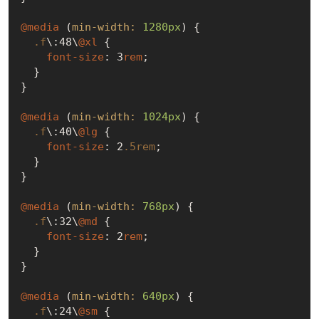
@media
 (
min-width:
1280px
) {

.f
\
:48
\
@xl
 {

font-size
: 3
rem
;

  }

}

@media
 (
min-width:
1024px
) {

.f
\
:40
\
@lg
 {

font-size
: 2
.5rem
;

  }

}

@media
 (
min-width:
768px
) {

.f
\
:32
\
@md
 {

font-size
: 2
rem
;

  }

}

@media
 (
min-width:
640px
) {

.f
\
:24
\
@sm
 {
