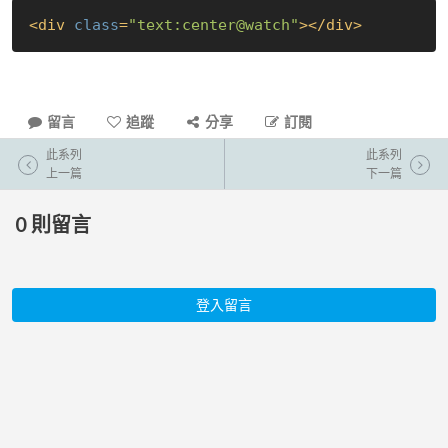
<
div
class
=
"text:center@watch"
>
</
div
>
留言
追蹤
分享
訂閱
此系列
此系列
上一篇
下一篇
0
則留言
登入留言