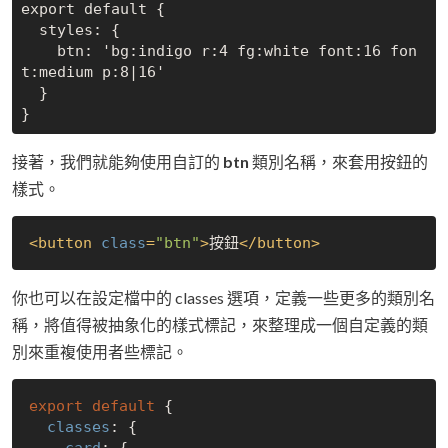
export default {

  styles: {

    btn: 'bg:indigo r:4 fg:white font:16 fon
t:medium p:8|16'

  }

接著，我們就能夠使用自訂的
btn
類別名稱，來套用按鈕的
樣式。
<
button
class
=
"btn"
>
按鈕
</
button
>
你也可以在設定檔中的 classes 選項，定義一些更多的類別名
稱，將值得被抽象化的樣式標記，來整理成一個自定義的類
別來重複使用者些標記。
export
default
 {

classes
: {

card
: {
