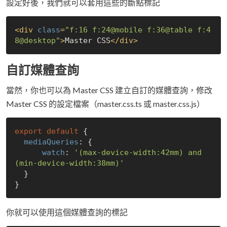
設定好後，我們就可以套用這些的斷點標記
<
div
class
=
"f:16 f:24@mobile f:36@table f:4
8@desktop"
>
Master CSS
</
div
>
自訂媒體查詢
當然，你也可以為 Master CSS 建立自訂的媒體查詢，修改
Master CSS 的設定檔案（master.css.ts 或 master.css.js）
export
default
 {

mediaQueries
: {

watch
: 
'(max-device-width:42mm) and 
(min-device-width:38mm)'
  }

你就可以使用這個媒體查詢的標記