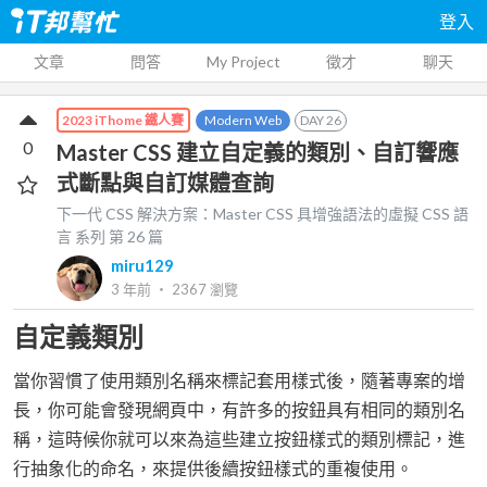
登入
文章
問答
My Project
徵才
聊天
Modern Web
DAY
26
2023 iThome 鐵人賽
0
Master CSS 建立自定義的類別、自訂響應
式斷點與自訂媒體查詢
下一代 CSS 解決方案：Master CSS 具增強語法的虛擬 CSS 語
言
系列 第
26
篇
miru129
3 年前
‧
2367
瀏覽
自定義類別
當你習慣了使用類別名稱來標記套用樣式後，隨著專案的增
長，你可能會發現網頁中，有許多的按鈕具有相同的類別名
稱，這時候你就可以來為這些建立按鈕樣式的類別標記，進
行抽象化的命名，來提供後續按鈕樣式的重複使用。