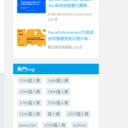
Jira 板來追蹤優化團隊
Lead Time
Hello World Dev Conference
|
47 分
SecurityScorecard 打造政
府供應鏈資安可視化與治
理機制
數位政府高峰會
|
28 分
熱門tag
15th鐵人賽
16th鐵人賽
13th鐵人賽
14th鐵人賽
17th鐵人賽
12th鐵人賽
11th鐵人賽
鐵人賽
2019鐵人賽
javascript
2018鐵人賽
python