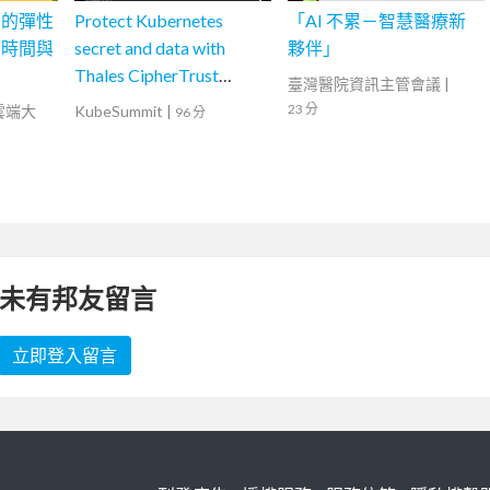
安的彈性
Protect Kubernetes
「AI 不累－智慧醫療新
力時間與
secret and data with
夥伴」
Thales CipherTrust
臺灣醫院資訊主管會議
|
Platform
23 分
灣雲端大
KubeSummit
|
96 分
未有邦友留言
立即登入留言