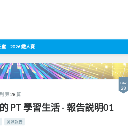
天室
2026 鐵人賽
DAY
28
列 第
28
篇
 開始的 PT 學習生活 - 報告説明01
測試報告