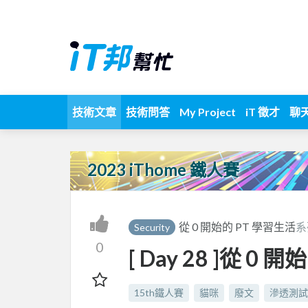
技術文章
技術問答
My Project
iT 徵才
聊
2023 iThome 鐵人賽
從 0 開始的 PT 學習生活
系
Security
0
[ Day 28 ]從 0
15th鐵人賽
貓咪
廢文
滲透測試