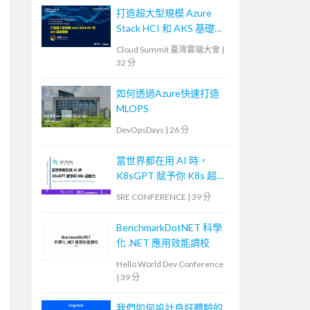
打造超大型規模 Azure
Stack HCI 和 AKS 基礎架
構
Cloud Summit 臺灣雲端大會
|
32 分
如何透過Azure快速打造
MLOPS
DevOpsDays
|
26 分
當世界都在用 AI 時，
K8sGPT 賦予你 K8s 超能
力
SRE CONFERENCE
|
39 分
BenchmarkDotNET 科學
化 .NET 應用效能調校
Hello World Dev Conference
|
39 分
我們如何設計良好體驗的