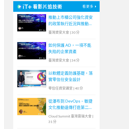
看影片追技術
看更多
推動上市櫃公司強化資安
的政策執行近況與推動事
宜
臺灣資安大會
|
30 分
如何保護 AD，一項不能
失陷的企業資產
臺灣資安大會
|
34 分
以軟體定義防護基礎，落
實零信任安全設計
零信任資安講堂
|
40 分
從瀑布到 DevOps – 敏捷
文化推動遠傳打造第二成
長曲線
Cloud Summit 臺灣雲端大會
|
31 分