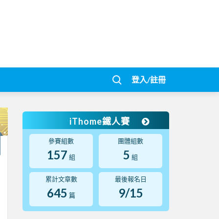
登入/註冊
iThome鐵人賽
參賽組數
團體組數
157
5
組
組
累計文章數
最後報名日
645
9/15
篇