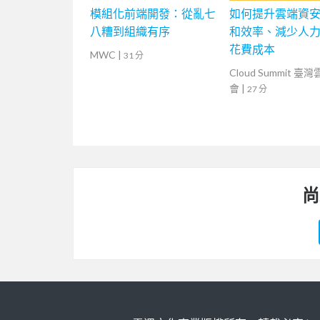
模組化前端開發：從亂七
如何提升雲端資
八糟到組織有序
和效率、減少人
花費成本
MWC
|
31 分
Cloud Summit 臺
會
|
27 分
尚