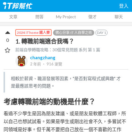
登入
文章
問答
My Project
徵才
聊天
佛心分享-IT 人自學之術
DAY
1
2024 iThome 鐵人賽
0
1. 轉職前端適合我嗎？
前端自學轉職攻略：30個常見問題
系列 第
1
篇
changzhang
2 年前
‧
916
瀏覽
相較於薪資、職涯發展等因素，"是否對寫程式感興趣" 才
是最應該思考的問題。
考慮轉職前端的動機是什麼？
看過不少學生是因為朋友建議、或是朋友是軟體工程師，所
以自己也想試試看。如果是學生或剛出社會不久，多嘗試不
同領域是好事。但千萬不要把自己放在一個不喜歡的工作