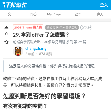
登入
文章
問答
My Project
徵才
聊天
佛心分享-IT 人自學之術
DAY
29
2024 iThome 鐵人賽
0
29. 拿到 offer 了怎麼選？
前端自學轉職攻略：30個常見問題
系列 第
29
篇
changzhang
2 年前
‧
873
瀏覽
滿足個人的必要條件後，優先選擇能持續成長的環境
軟體工程師的薪資，通常在換工作時比較容易有大幅度成
長，所以持續精進技術，累積自己的實力非常重要。
怎麼判斷是否為好的學習環境？
有沒有犯錯的空間？