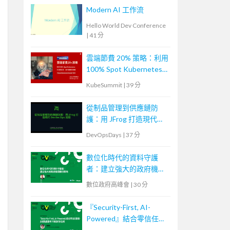
Modern AI 工作流
Hello World Dev Conference
|
41 分
雲端節費 20% 策略：利用
100% Spot Kubernetes
打造低成本、高可靠應用
KubeSummit
|
39 分
架構
從制品管理到供應鏈防
護：用 JFrog 打造現代
DevSecOps 流程
DevOpsDays
|
37 分
數位化時代的資料守護
者：建立強大的政府機關
備份策略
數位政府高峰會
|
30 分
『Security-First, AI-
Powered』結合零信任管
理，為網路基建佈下縝密