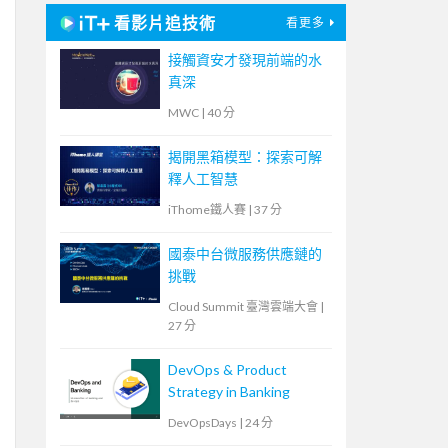
看影片追技術
看更多
接觸資安才發現前端的水
真深
MWC
|
40 分
揭開黑箱模型：探索可解
釋人工智慧
iThome鐵人賽
|
37 分
國泰中台微服務供應鏈的
挑戰
Cloud Summit 臺灣雲端大會
|
27 分
DevOps & Product
Strategy in Banking
DevOpsDays
|
24 分