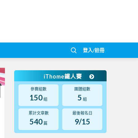
登入/註冊
iThome鐵人賽
參賽組數
團體組數
150
5
組
組
累計文章數
最後報名日
540
9/15
篇