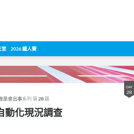
天室
2026 鐵人賽
DAY
28
想做是會出事
系列 第
28
篇
測試自動化現況調查