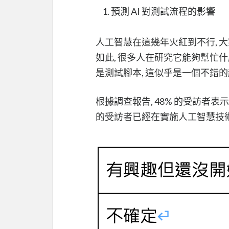
預測 AI 對測試流程的影響
⼈⼯智慧在這幾年火紅到不行, 
如此, 很多人在研究它能夠幫忙什麼
是測試腳本, 這似乎是一個不錯的
根據調查報告, 48% 的受訪者表⽰
的受訪者已經在實施⼈⼯智慧技術.