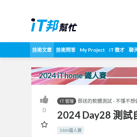
技術文章
技術問答
My Project
iT 徵才
聊
2024 iThome 鐵人賽
葬送的軟體測試 - 不懂不
IT 管理
0
2024 Day28 
16th鐵人賽