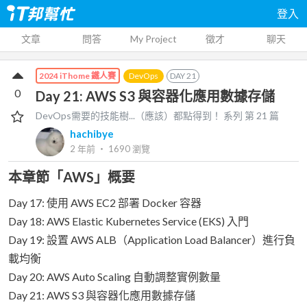
登入
文章
問答
My Project
徵才
聊天
DevOps
DAY
21
2024 iThome 鐵人賽
0
Day 21: AWS S3 與容器化應用數據存儲
DevOps需要的技能樹...（應該）都點得到！
系列 第
21
篇
hachibye
2 年前
‧
1690
瀏覽
本章節「AWS」概要
Day 17: 使用 AWS EC2 部署 Docker 容器
Day 18: AWS Elastic Kubernetes Service (EKS) 入門
Day 19: 設置 AWS ALB（Application Load Balancer）進行負
載均衡
Day 20: AWS Auto Scaling 自動調整實例數量
Day 21: AWS S3 與容器化應用數據存儲