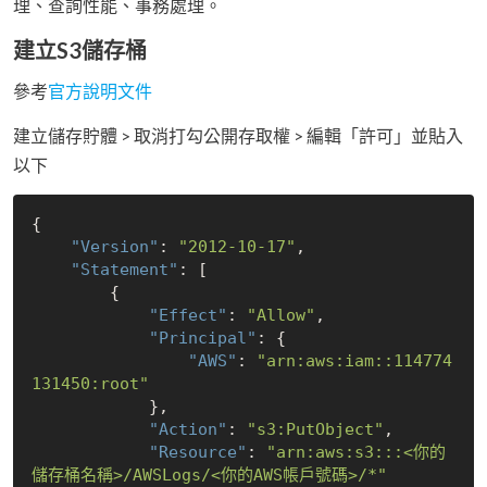
理、查詢性能、事務處理。
建立S3儲存桶
參考
官方說明文件
建立儲存貯體 > 取消打勾公開存取權 > 編輯「許可」並貼入
以下
{

"Version"
: 
"2012-10-17"
,

"Statement"
: [

        {

"Effect"
: 
"Allow"
,

"Principal"
: {

"AWS"
: 
"arn:aws:iam::114774
131450:root"
            },

"Action"
: 
"s3:PutObject"
,

"Resource"
: 
"arn:aws:s3:::<你的
儲存桶名稱>/AWSLogs/<你的AWS帳戶號碼>/*"