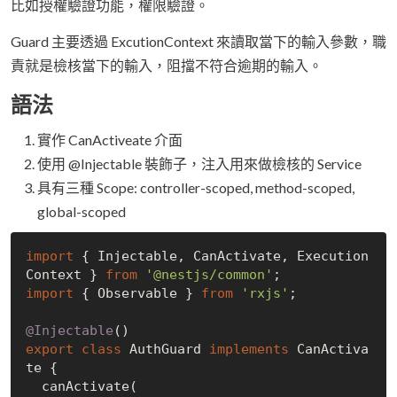
比如授權驗證功能，權限驗證。
Guard 主要透過 ExcutionContext 來讀取當下的輸入參數，職
責就是檢核當下的輸入，阻擋不符合逾期的輸入。
語法
實作 CanActiveate 介面
使用 @Injectable 裝飾子，注入用來做檢核的 Service
具有三種 Scope: controller-scoped, method-scoped,
global-scoped
import
 { Injectable, CanActivate, Execution
Context } 
from
'@nestjs/common'
import
 { Observable } 
from
'rxjs'
;

@Injectable
export
class
 AuthGuard 
implements
 CanActiva
te {

  canActivate(
