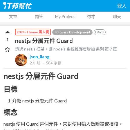
登入
文章
問答
My Project
徵才
聊天
Software Development
DAY
7
2024 iThome 鐵人賽
1
nestjs 分層元件 Guard
透過 nestjs 框架，讓 nodejs 系統維護度增加
系列 第
7
篇
json_liang
2 年前
‧
584
瀏覽
nestjs 分層元件 Guard
目標
介紹 nestjs 分層元件 Guard
概念
nestjs 使用 Guard 這個元件，來對使用輸入做驗證或檢核。