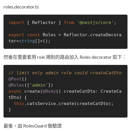
roles.decorator.ts
import
 { Reflector } 
from
'@nestjs/core'
;

export
const
 Roles = Reflector.createDecora
tor<
string
然後在需要套用 role 規則的路由加入 Roles decorator 如下：
// limit only admin role could createCatDto
@Post
@Roles
([
'admin'
async
 create(
@Body
() createCatDto: CreateCa
tDto) {

this
.catsService.create(createCatDto);

最後，由 RolesGuard 做驗證