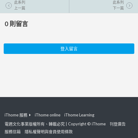
此系列
此系列
上一篇
下一篇
0
則留言
登入留言
iThome 服務
iThome online
iThome Learning
電週文化事業版權所有、轉載必究 | Copyright © iThome
刊登廣告
服務信箱
隱私權聲明與會員使用條款