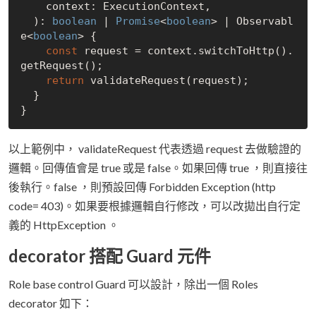
    context: ExecutionContext,

  ): 
boolean
 | 
Promise
<
boolean
> | Observabl
e<
boolean
> {

const
 request = context.switchToHttp().
getRequest();

return
 validateRequest(request);

  }

以上範例中， validateRequest 代表透過 request 去做驗證的
邏輯。回傳值會是 true 或是 false。如果回傳 true ，則直接往
後執行。false ，則預設回傳 Forbidden Exception (http
code= 403)。如果要根據邏輯自行修改，可以改拋出自行定
義的 HttpException 。
decorator 搭配 Guard 元件
Role base control Guard 可以設計，除出一個 Roles
decorator 如下：