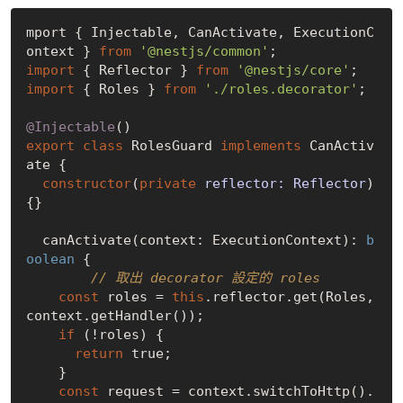
mport { Injectable, CanActivate, ExecutionC
ontext } 
from
'@nestjs/common'
import
 { Reflector } 
from
'@nestjs/core'
import
 { Roles } 
from
'./roles.decorator'
;

@Injectable
export
class
 RolesGuard 
implements
 CanActiv
ate {

constructor
(
private
 reflector: Reflector
) 
{}

  canActivate(context: ExecutionContext): 
b
oolean
 {

// 取出 decorator 設定的 roles
const
 roles = 
this
.reflector.get(Roles, 
context.getHandler());

if
 (!roles) {

return
true
;

    }

const
 request = context.switchToHttp().