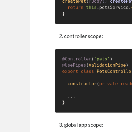
createPet
(
@Body
() createPe
return
this
.
petsService
.
controller scope:
@Controller
(
'pets'
@UsePipes
(
ValidationPipe
export
class
PetsControlle
constructor
(
private
read
  ...

global app scope: