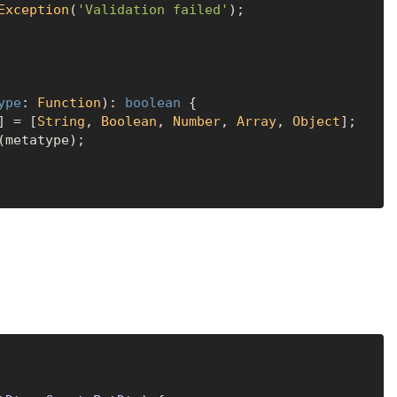
Exception
(
'Validation failed'
);

ype
: 
Function
): 
boolean
 {

] = [
String
, 
Boolean
, 
Number
, 
Array
, 
Object
];

(metatype);
