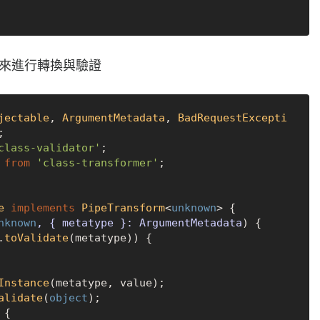
來進行轉換與驗證
jectable
, 
ArgumentMetadata
, 
BadRequestExcepti
class-validator'
 
from
'class-transformer'
;

e
implements
PipeTransform
<
unknown
> {

nknown
, { metatype }: ArgumentMetadata
) {

.
toValidate
(metatype)) {

Instance
(metatype, value);

alidate
(
object
);

 {
