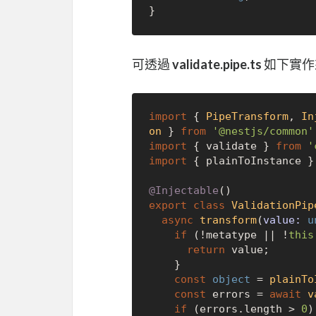
可透過
validate.pipe.ts
如下實作
import
 { 
PipeTransform
, 
In
on
 } 
from
'@nestjs/common'
import
 { validate } 
from
'
import
 { plainToInstance }
@Injectable
export
class
ValidationPip
async
transform
(
value: 
u
if
 (!metatype || !
this
return
 value;

    }

const
object
 = 
plainTo
const
 errors = 
await
v
if
 (errors.
length
 > 
0
)