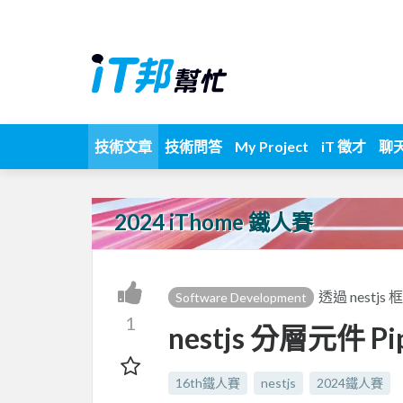
技術文章
技術問答
My Project
iT 徵才
聊
2024 iThome 鐵人賽
透過 nestj
Software Development
1
nestjs 分層元件 Pipe
16th鐵人賽
nestjs
2024鐵人賽