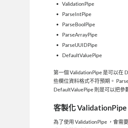
ValidationPipe
ParseIntPipe
ParseBoolPipe
ParseArrayPipe
ParseUUIDPipe
DefaultValuePipe
第一個 ValidationPipe 是可以
些欄位資料格式不符預期。 Pars
DefaultValuePipe 則是可
客製化 ValidationPip
為了使用 ValidationPipe ，會