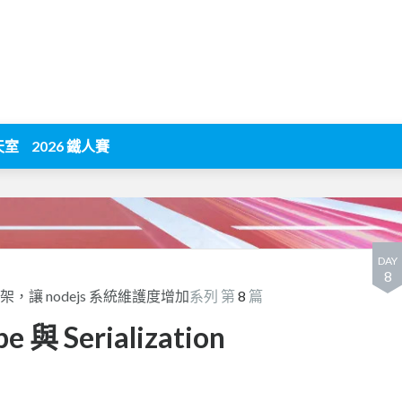
天室
2026 鐵人賽
DAY
8
s 框架，讓 nodejs 系統維護度增加
系列 第
8
篇
 與 Serialization