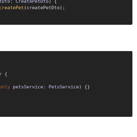
tDto: CreatePetDto
) {

createPet
(createPetDto);

r
 {

only
 petsService: PetsService
) {}
