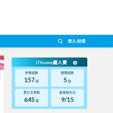
登入/註冊
iThome鐵人賽
參賽組數
團體組數
157
5
組
組
累計文章數
最後報名日
645
9/15
篇