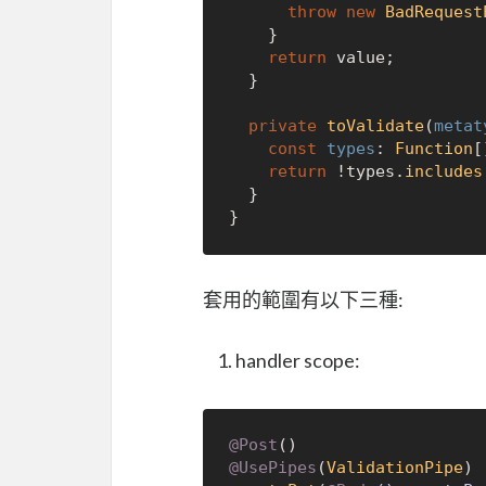
throw
new
BadRequest
    }

return
 value;

  }

private
toValidate
(
metat
const
types
: 
Function
[
return
 !types.
includes
  }

套用的範圍有以下三種:
handler scope:
@Post
@UsePipes
(
ValidationPipe