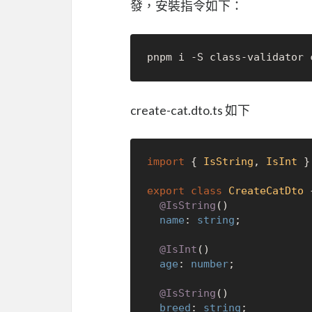
發，安裝指令如下：
create-cat.dto.ts 如下
import
 { 
IsString
, 
IsInt
 }
export
class
CreateCatDto
 {
@IsString
()

name
: 
string
;

@IsInt
()

age
: 
number
;

@IsString
()

breed
: 
string
;
