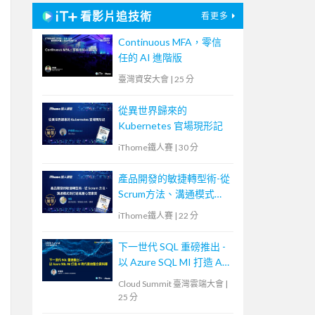
看影片追技術
看更多
Continuous MFA，零信
任的 AI 進階版
臺灣資安大會
|
25 分
從異世界歸來的
Kubernetes 官場現形記
iThome鐵人賽
|
30 分
產品開發的敏捷轉型術-從
Scrum方法、溝通模式到
打造底層心理素質
iThome鐵人賽
|
22 分
下一世代 SQL 重磅推出 -
以 Azure SQL MI 打造 AI
時代雲地整合資料庫
Cloud Summit 臺灣雲端大會
|
25 分