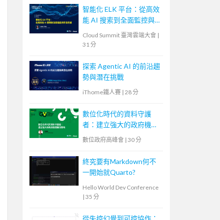
智能化 ELK 平台：從高效
能 AI 搜索到全面監控與
安全防護
Cloud Summit 臺灣雲端大會
|
31 分
探索 Agentic AI 的前沿趨
勢與潛在挑戰
iThome鐵人賽
|
28 分
數位化時代的資料守護
者：建立強大的政府機關
備份策略
數位政府高峰會
|
30 分
終究要有Markdown何不
一開始就Quarto?
Hello World Dev Conference
|
35 分
從失控幻覺到可控協作：