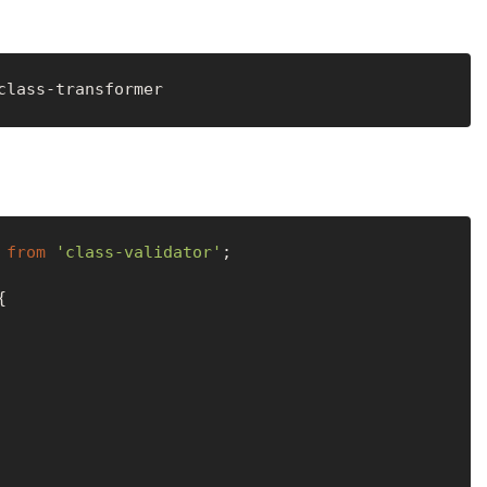
 
from
'class-validator'
;


