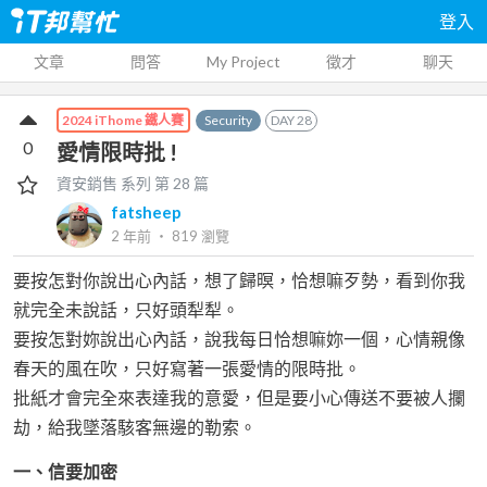
登入
文章
問答
My Project
徵才
聊天
Security
DAY
28
2024 iThome 鐵人賽
0
愛情限時批 !
資安銷售
系列 第
28
篇
fatsheep
2 年前
‧
819
瀏覽
要按怎對你說出心內話，想了歸暝，恰想嘛歹勢，看到你我
就完全未說話，只好頭犁犁。
要按怎對妳說出心內話，說我每日恰想嘛妳一個，心情親像
春天的風在吹，只好寫著一張愛情的限時批。
批紙才會完全來表達我的意愛，但是要小心傳送不要被人攔
劫，給我墜落駭客無邊的勒索。
一、信要加密