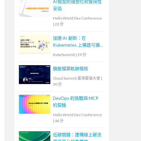
AI模型的理想化和實用性
妥協
Hello World Dev Conference
|
23 分
加速 AI 創新：在
Kubernetes 上構建可擴
展、安全且高效的 AI 平
KubeSummit
|
29 分
台
機敏檔案軌跡稽核
Cloud Summit 臺灣雲端大會
|
30 分
DevOps 的挑戰與 MCP
的契機
Hello World Dev Conference
|
46 分
低碳關鍵：建構線上碳流