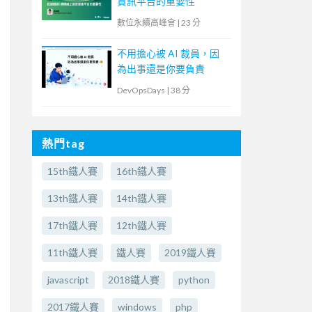
資訊平台的重要性
數位永續高峰會
|
23 分
不用擔心被 AI 裁員，因
為出事還是你要負責
DevOpsDays
|
38 分
熱門tag
15th鐵人賽
16th鐵人賽
13th鐵人賽
14th鐵人賽
17th鐵人賽
12th鐵人賽
11th鐵人賽
鐵人賽
2019鐵人賽
javascript
2018鐵人賽
python
2017鐵人賽
windows
php