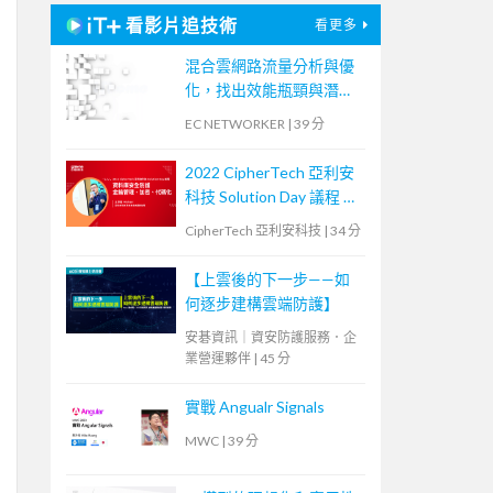
看影片追技術
看更多
混合雲網路流量分析與優
化，找出效能瓶頸與潛在
資安風險
EC NETWORKER
|
39 分
2022 CipherTech 亞利安
科技 Solution Day 議程 —
資料庫安全防護，金鑰管
CipherTech 亞利安科技
|
34 分
理、加密、代碼化
【上雲後的下一步——如
何逐步建構雲端防護】
安碁資訊｜資安防護服務．企
業營運夥伴
|
45 分
實戰 Angualr Signals
MWC
|
39 分