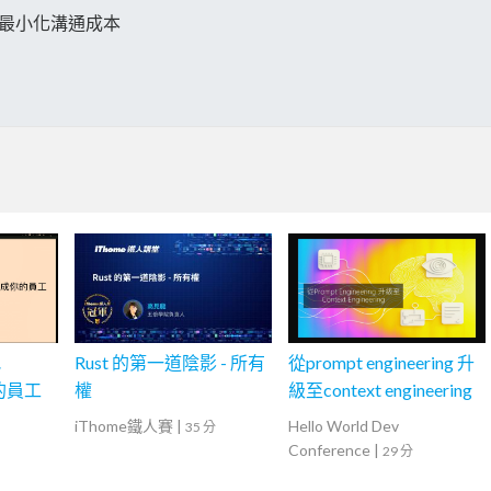
關鍵：最小化溝通成本
把
Rust 的第一道陰影 - 所有
從prompt engineering 升
你的員工
權
級至context engineering
iThome鐵人賽
|
Hello World Dev
35 分
Conference
|
29 分