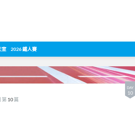
天室
2026 鐵人賽
DAY
10
 第
10
篇