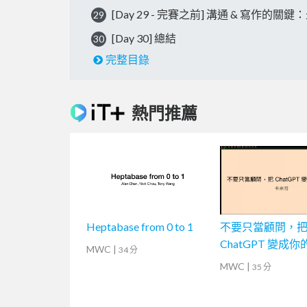
[Day 29 - 完賽之前] 溝通 & 寫作的
29
[Day 30] 總結
30
完整目錄
熱門推薦
Heptabase from 0 to 1
不要只當顧問，
ChatGPT 變成
MWC
|
34 分
MWC
|
35 分