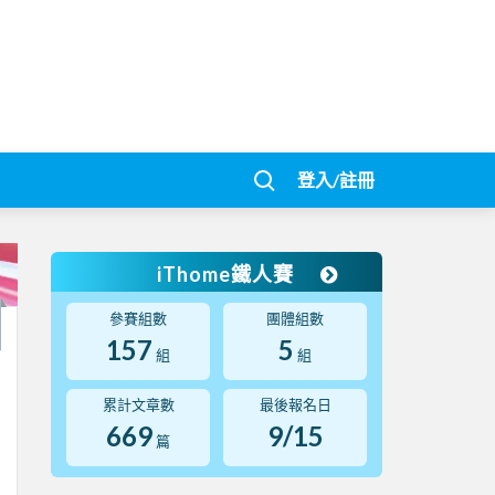
登入/註冊
iThome鐵人賽
參賽組數
團體組數
157
5
組
組
累計文章數
最後報名日
669
9/15
篇