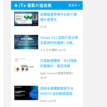
看影片追技術
看更多
設備維運管理平台助力實
踐社會責任
29 分
Veeam V12 協助打造企業
全面資料防護網 | 功能更
新 + 案例分享【宏碁資訊
ＡＥＢ大補帖
|
43 分
網路學堂】
打造敏捷團隊：在付得起
的範圍內，瘋狂改變
Agile Summit 敏捷高峰會
|
40 分
透過多重體驗開發平台
(MXDP) 加快開發速度、
強化使用者體驗
MWC
|
30 分