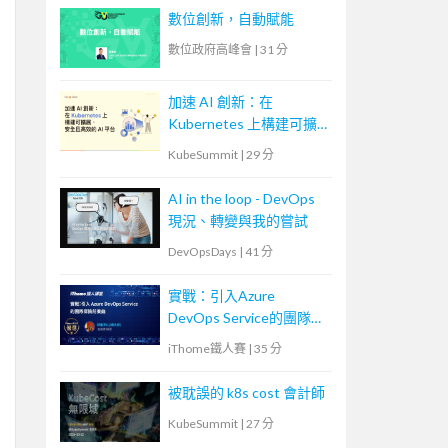
數位創新，自動賦能
數位政府高峰會
|
31 分
加速 AI 創新：在
Kubernetes 上構建可擴
展、安全且高效的 AI 平
KubeSummit
|
29 分
台
AI in the loop - DevOps
現況、轉變與我的嘗試
DevOpsDays
|
41 分
實戰：引入Azure
DevOps Service的團隊探
險前奏曲
iThome鐵人賽
|
35 分
被耽誤的 k8s cost 會計師
KubeSummit
|
27 分