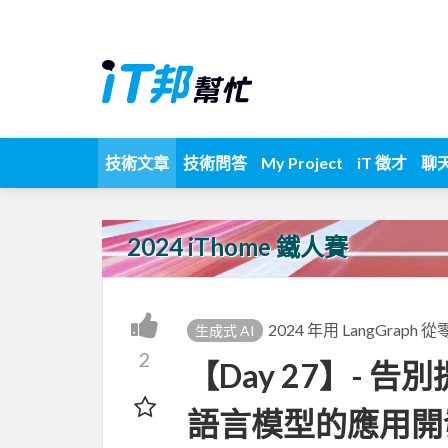
技術文章
技術問答
My Project
iT 徵才
聊
2024 iThome 鐵人賽
2024 年用 LangGraph 從零
生成式 AI
2
【Day 27】- 
語言模型的應用開