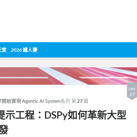
天室
2026 鐵人賽
DAY
27
開始實現 Agentic AI System
系列 第
27
篇
告別提示工程：DSPy如何革新大型
發