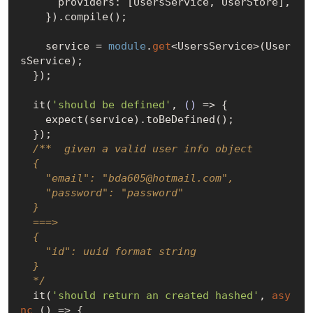
      providers: [UsersService, UserStore],

    }).compile();

    service = 
module
.
get
<UsersService>(User
sService);

  });

  it(
'should be defined'
, 
()
 =>
 {

    expect(service).toBeDefined();

  });

/**  given a valid user info object

  {

    "email": "bda605@hotmail.com",

    "password": "password" 

  }

  ===>

  {

    "id": uuid format string

  }

  */
  it(
'should return an created hashed'
, 
asy
nc
 () => {
