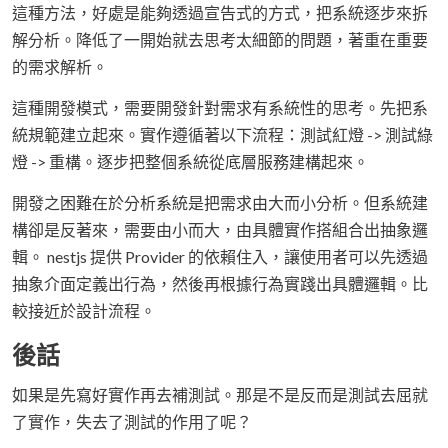
這種方法，好處是能夠透過宣告式的方式，把系統逐步來拆
解分析。降低了一開始就去思考太細節的問題，著重在重要
的需求解析。
這種開發模式，需要開發針對需求有系統性的思考。先把系
統規範建立起來。實作遵循著以下流程：測試紅燈 -> 測試綠
燈 -> 重構。逐步把整個系統從底層服務建構起來。
開發之困難在於分析系統是把需求由大而小分析。但系統建
構卻是反著來，需要由小而大，由具體實作搭組合出抽象邏
輯。 nestjs 提供 Provider 的依賴住入，讓使用者可以先透過
抽象介面定義出行為，然後再根據行為實踐出具體邏輯。比
較接近於設計流程。
後話
如果是先寫好實作再去補測試。那是不是反而是測試去屈就
了實作，失去了測試的作用了呢？