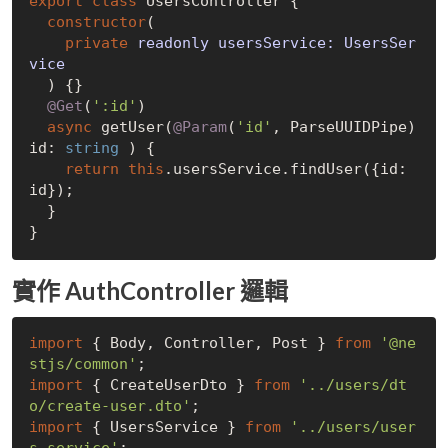
export
class
 UsersController {

constructor
(
private
 readonly usersService: UsersSer
vice

) {}

@Get
(
':id'
)

async
 getUser(
@Param
(
'id'
, ParseUUIDPipe) 
id: 
string
 ) {

return
this
.usersService.findUser({id: 
id});

  }

實作 AuthController 邏輯
import
 { Body, Controller, Post } 
from
'@ne
stjs/common'
import
 { CreateUserDto } 
from
'../users/dt
o/create-user.dto'
import
 { UsersService } 
from
'../users/user