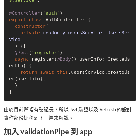
s.service'
;

@Controller
(
'auth'
export
class
 AuthController {

constructor
(
private
 readonly usersService: UsersSer
vice

) {}

@Post
(
'register'
)

async
 register(
@Body
() userInfo: CreateUs
erDto) {

return
await
this
.usersService.createUs
er(userInfo);

  }

由於目前篇幅有點過長，所以 Jwt 驗證以及 Refresh 的設計
實作部份挪移到下一篇來解說。
加入 validationPipe 到 app