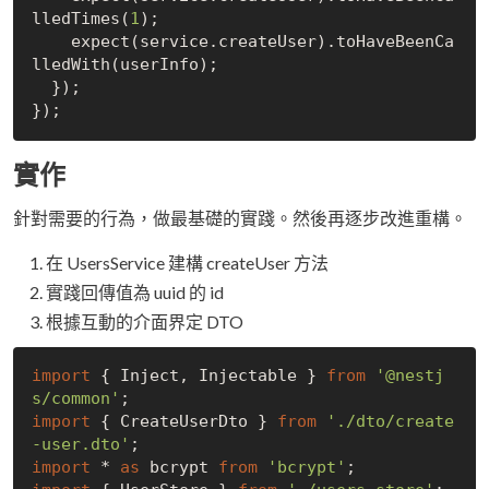
lledTimes(
1
);

    expect(service.createUser).toHaveBeenCa
lledWith(userInfo);

  });

實作
針對需要的行為，做最基礎的實踐。然後再逐步改進重構。
在 UsersService 建構 createUser 方法
實踐回傳值為 uuid 的 id
根據互動的介面界定 DTO
import
 { Inject, Injectable } 
from
'@nestj
s/common'
import
 { CreateUserDto } 
from
'./dto/create
-user.dto'
import
 * 
as
 bcrypt 
from
'bcrypt'