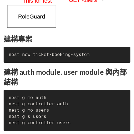
建構專案
建構 auth module, user module 與內部
結構
nest g mo auth

nest g controller auth

nest g mo users

nest g s users
