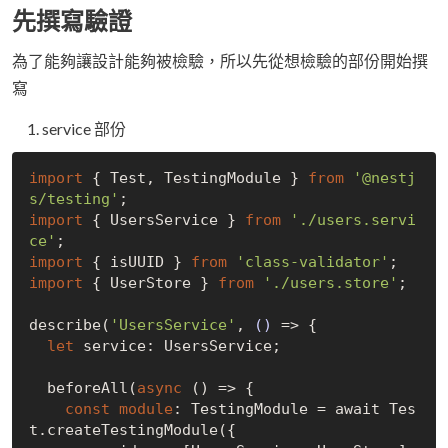
先撰寫驗證
為了能夠讓設計能夠被檢驗，所以先從想檢驗的部份開始撰
寫
service 部份
import
 { Test, TestingModule } 
from
'@nestj
s/testing'
import
 { UsersService } 
from
'./users.servi
ce'
import
 { isUUID } 
from
'class-validator'
import
 { UserStore } 
from
'./users.store'
;

describe(
'UsersService'
, 
()
 =>
 {

let
 service: UsersService;

  beforeAll(
async
 () => {

const
module
: TestingModule = await Tes
t.createTestingModule({
