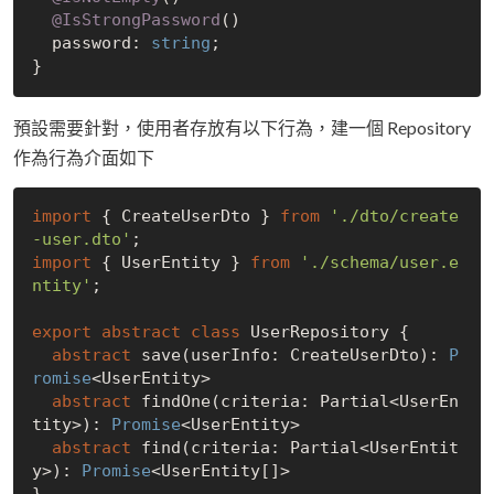
@IsStrongPassword
()

  password: 
string
;

預設需要針對，使用者存放有以下行為，建一個 Repository
作為行為介面如下
import
 { CreateUserDto } 
from
'./dto/create
-user.dto'
import
 { UserEntity } 
from
'./schema/user.e
ntity'
;

export
abstract
class
 UserRepository {

abstract
 save(userInfo: CreateUserDto): 
P
romise
<UserEntity>

abstract
 findOne(criteria: Partial<UserEn
tity>): 
Promise
<UserEntity>

abstract
 find(criteria: Partial<UserEntit
y>): 
Promise
<UserEntity[]>
