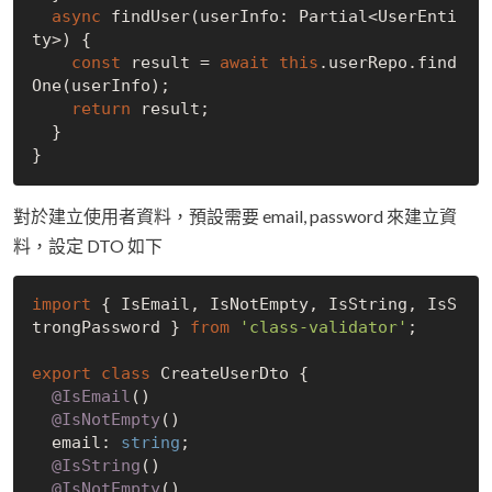
async
 findUser(userInfo: Partial<UserEnti
ty>) {

const
 result = 
await
this
.userRepo.find
One(userInfo);

return
 result;

  }

對於建立使用者資料，預設需要 email, password 來建立資
料，設定 DTO 如下
import
 { IsEmail, IsNotEmpty, IsString, IsS
trongPassword } 
from
'class-validator'
;

export
class
 CreateUserDto {

@IsEmail
()

@IsNotEmpty
()

  email: 
string
;

@IsString
()

@IsNotEmpty
()
