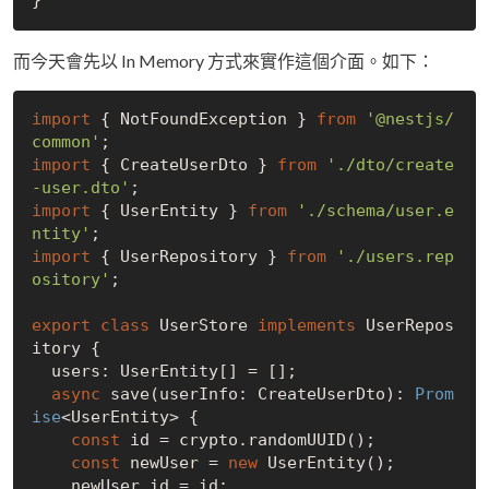
而今天會先以 In Memory 方式來實作這個介面。如下：
import
 { NotFoundException } 
from
'@nestjs/
common'
import
 { CreateUserDto } 
from
'./dto/create
-user.dto'
import
 { UserEntity } 
from
'./schema/user.e
ntity'
import
 { UserRepository } 
from
'./users.rep
ository'
;

export
class
 UserStore 
implements
 UserRepos
itory {

  users: UserEntity[] = [];

async
 save(userInfo: CreateUserDto): 
Prom
ise
<UserEntity> {

const
 id = crypto.randomUUID();

const
 newUser = 
new
 UserEntity();

    newUser.id = id;
