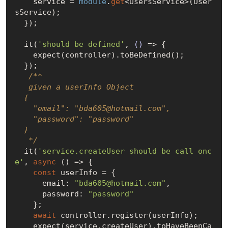
    service = 
module
.
get
<UsersService>(User
sService);

  });

  it(
'should be defined'
, 
()
 =>
 {

    expect(controller).toBeDefined();

  });

/**

   given a userInfo Object

  {

    "email": "bda605@hotmail.com",

    "password": "password" 

  }

   */
  it(
'service.createUser should be call onc
e'
, 
async
 () => {

const
 userInfo = {

      email: 
"bda605@hotmail.com"
,

      password: 
"password"
    };

await
 controller.register(userInfo);

    expect(service.createUser).toHaveBeenCa