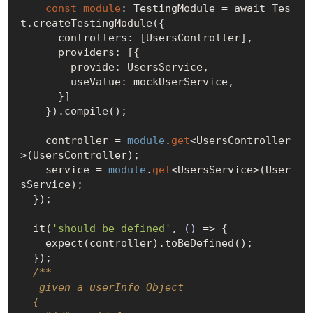
const
module
: TestingModule = await Tes
t.createTestingModule({

      controllers: [UsersController],

      providers: [{

        provide: UsersService,

        useValue: mockUserService,

      }]

    }).compile();

    controller = 
module
.
get
<UsersController
>(UsersController);

    service = 
module
.
get
<UsersService>(User
sService);

  });

  it(
'should be defined'
, 
()
 =>
 {

    expect(controller).toBeDefined();

  });

/**

   given a userInfo Object

  {
