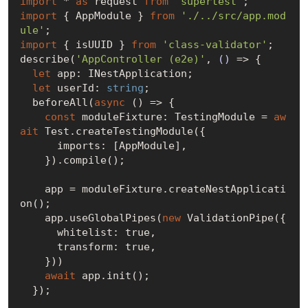
import
 * 
as
 request 
from
'supertest'
import
 { AppModule } 
from
'./../src/app.mod
ule'
import
 { isUUID } 
from
'class-validator'
;

describe(
'AppController (e2e)'
, 
()
 =>
 {

let
 app: INestApplication;

let
 userId: 
string
;

  beforeAll(
async
 () => {

const
 moduleFixture: TestingModule = 
aw
ait
 Test.createTestingModule({

      imports: [AppModule],

    }).compile();

    app = moduleFixture.createNestApplicati
on();

    app.useGlobalPipes(
new
 ValidationPipe({

      whitelist: 
true
,

      transform: 
true
,

    }))

await
 app.init();

  });
