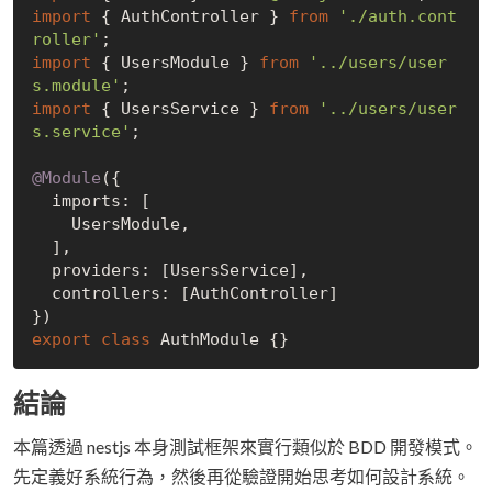
import
 { AuthController } 
from
'./auth.cont
roller'
import
 { UsersModule } 
from
'../users/user
s.module'
import
 { UsersService } 
from
'../users/user
s.service'
;

@Module
({

  imports: [

    UsersModule,

  ],

  providers: [UsersService],

  controllers: [AuthController]

export
class
結論
本篇透過 nestjs 本身測試框架來實行類似於 BDD 開發模式。
先定義好系統行為，然後再從驗證開始思考如何設計系統。