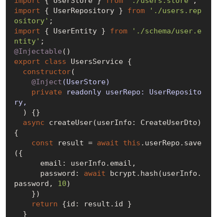
import
 { UserStore } 
from
'./users.store'
import
 { UserRepository } 
from
'./users.rep
ository'
import
 { UserEntity } 
from
'./schema/user.e
ntity'
@Injectable
export
class
 UsersService {

constructor
(
@Inject
(UserStore)

private
 readonly userRepo: UserReposito
ry,

) {}

async
 createUser(userInfo: CreateUserDto) 
{

const
 result = 
await
this
.userRepo.save
({

      email: userInfo.email,

      password: 
await
 bcrypt.hash(userInfo.
password, 
10
)

    })

return
 {id: result.id }

  }
