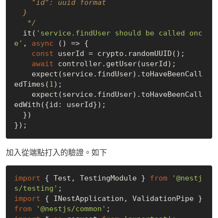
    "id": uuid format 

  }

   */
  it(
'service.findUser should be called onc
e'
, 
async
 () => {

const
 userId = crypto.randomUUID();

await
 controller.getUser(userId);

    expect(service.findUser).toHaveBeenCall
edTimes(
1
);

    expect(service.findUser).toHaveBeenCall
edWith({id: userId});

  })

加入從端點打入的驗證。如下
import
 { Test, TestingModule } 
from
'@nestj
s/testing'
import
 { INestApplication, ValidationPipe } 
from
'@nestjs/common'