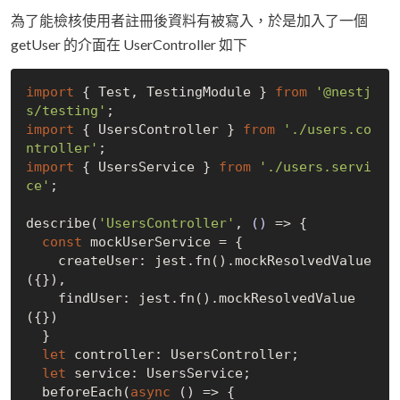
為了能檢核使用者註冊後資料有被寫入，於是加入了一個
getUser 的介面在 UserController 如下
import
 { Test, TestingModule } 
from
'@nestj
s/testing'
import
 { UsersController } 
from
'./users.co
ntroller'
import
 { UsersService } 
from
'./users.servi
ce'
;

describe(
'UsersController'
, 
()
 =>
 {

const
 mockUserService = {

    createUser: jest.fn().mockResolvedValue
({}),

    findUser: jest.fn().mockResolvedValue
({})

  }

let
 controller: UsersController;

let
 service: UsersService;

  beforeEach(
async
 () => {
