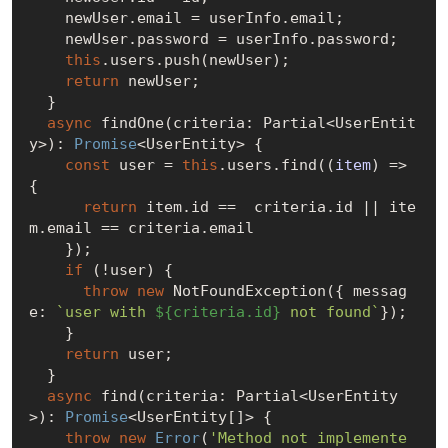
    newUser.email = userInfo.email;

    newUser.password = userInfo.password;

this
.users.push(newUser);

return
 newUser;

  }

async
 findOne(criteria: Partial<UserEntit
y>): 
Promise
<UserEntity> {

const
 user = 
this
.users.find(
(
item
) =>
{

return
 item.id ==  criteria.id || ite
m.email == criteria.email

    });

if
 (!user) {

throw
new
 NotFoundException({ messag
e: 
`user with 
${criteria.id}
 not found`
});

    }

return
 user;

  }

async
 find(criteria: Partial<UserEntity
>): 
Promise
<UserEntity[]> {

throw
new
Error
(
'Method not implemente