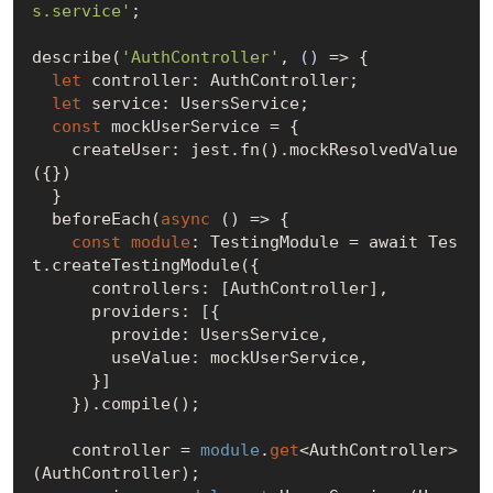
s.service'
;

describe(
'AuthController'
, 
()
 =>
 {

let
 controller: AuthController;

let
 service: UsersService;

const
 mockUserService = {

    createUser: jest.fn().mockResolvedValue
({})

  }

  beforeEach(
async
 () => {

const
module
: TestingModule = await Tes
t.createTestingModule({

      controllers: [AuthController],

      providers: [{

        provide: UsersService,

        useValue: mockUserService,

      }]

    }).compile();

    controller = 
module
.
get
<AuthController>
(AuthController);
