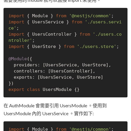
import
 { Module } 
from
'@nestjs/common'
import
 { UsersService } 
from
'./users.servi
ce'
import
 { UsersController } 
from
'./users.co
ntroller'
import
 { UserStore } 
from
'./users.store'
;

@Module
({

  providers: [UsersService, UserStore],

  controllers: [UsersController],

  exports: [UsersService, UserStore]

export
class
在 AuthModule 會需要引用 UsersModule 。使用到
UsersModule 內的 UsersService 。實作如下:
import
 { Module } 
from
'@nestjs/common'