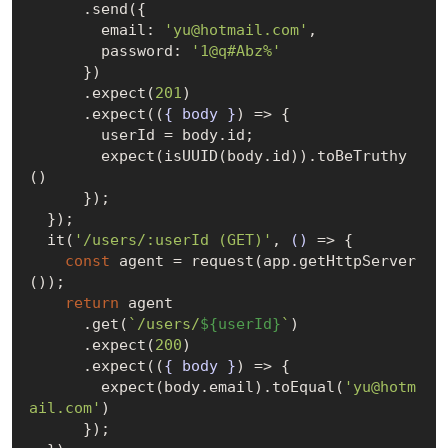
      .send({

        email: 
'yu@hotmail.com'
,

        password: 
'1@q#Abz%'
      })

      .expect(
201
)

      .expect(
(
{ body }
) =>
 {

        userId = body.id;

        expect(isUUID(body.id)).toBeTruthy
()

      });

  });

  it(
'/users/:userId (GET)'
, 
()
 =>
 {

const
 agent = request(app.getHttpServer
());

return
 agent

      .get(
`/users/
${userId}
`
)

      .expect(
200
)

      .expect(
(
{ body }
) =>
 {

        expect(body.email).toEqual(
'yu@hotm
ail.com'
)

      });
