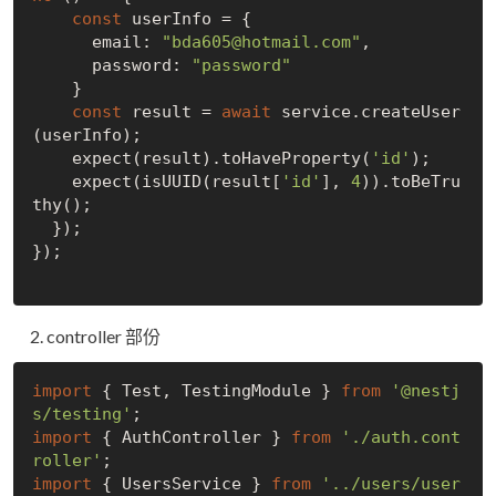
const
 userInfo = {

      email: 
"bda605@hotmail.com"
,

      password: 
"password"
    }

const
 result = 
await
 service.createUser
(userInfo);

    expect(result).toHaveProperty(
'id'
);

    expect(isUUID(result[
'id'
], 
4
)).toBeTru
thy();

  });

});

controller 部份
import
 { Test, TestingModule } 
from
'@nestj
s/testing'
import
 { AuthController } 
from
'./auth.cont
roller'
import
 { UsersService } 
from
'../users/user