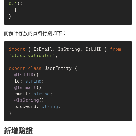
d.'
);

  }

而預計存放的資料行別如下：
import
 { IsEmail, IsString, IsUUID } 
from
'class-validator'
;

export
class
 UserEntity {

@IsUUID
()

  id: 
string
;

@IsEmail
()

  email: 
string
;

@IsString
()

  password: 
string
;

新增驗證