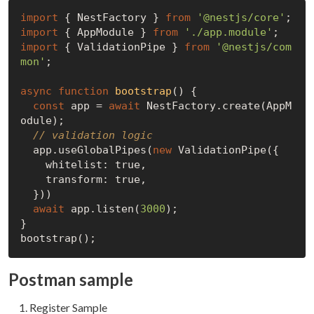
import
 { NestFactory } 
from
'@nestjs/core'
import
 { AppModule } 
from
'./app.module'
import
 { ValidationPipe } 
from
'@nestjs/com
mon'
;

async
function
bootstrap
(
) 
{

const
 app = 
await
 NestFactory.create(AppM
odule);

// validation logic
  app.useGlobalPipes(
new
 ValidationPipe({

    whitelist: 
true
,

    transform: 
true
,

  }))

await
 app.listen(
3000
);

}

Postman sample
Register Sample