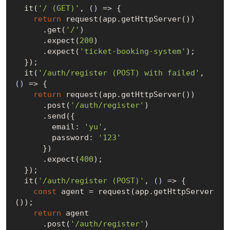
  it(
'/ (GET)'
, 
()
 =>
 {

return
 request(app.getHttpServer())

      .get(
'/'
)

      .expect(
200
)

      .expect(
'ticket-booking-system'
);

  });

  it(
'/auth/register (POST) with failed'
, 
()
 =>
 {

return
 request(app.getHttpServer())

      .post(
'/auth/register'
)

      .send({

        email: 
'yu'
,

        password: 
'123'
      })

      .expect(
400
);

  });

  it(
'/auth/register (POST)'
, 
()
 =>
 {

const
 agent = request(app.getHttpServer
());

return
 agent

      .post(
'/auth/register'
)
