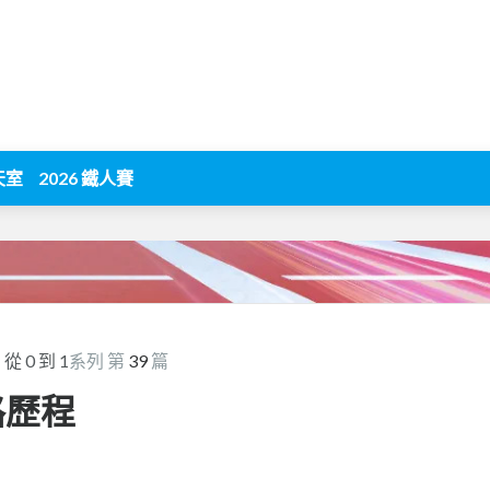
天室
2026 鐵人賽
：從 0 到 1
系列 第
39
篇
路歷程