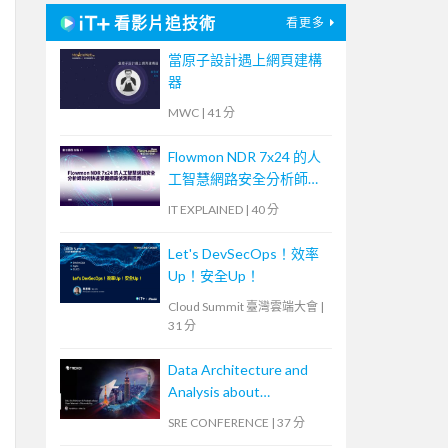
看影片追技術
看更多
當原子設計遇上網頁建構
器
MWC
|
41 分
Flowmon NDR 7x24 的人
工智慧網路安全分析師如
何快速掌握網路偵測與回
IT EXPLAINED
|
40 分
應
Let's DevSecOps！效率
Up！安全Up！
Cloud Summit 臺灣雲端大會
|
31 分
Data Architecture and
Analysis about
OpenTelemetry
SRE CONFERENCE
|
37 分
Observability