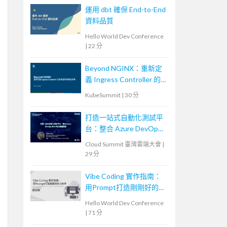
運用 dbt 確保 End-to-End
資料品質
Hello World Dev Conference
|
22 分
Beyond NGINX：重新定
義 Ingress Controller 的
部署邊界與彈性架構
KubeSummit
|
30 分
打造一站式自動化測試平
台：整合 Azure DevOps
與 AI 助力敏捷開發
Cloud Summit 臺灣雲端大會
|
29 分
Vibe Coding 實作指南：
用Prompt打造剛剛好的
MVP
Hello World Dev Conference
|
71 分