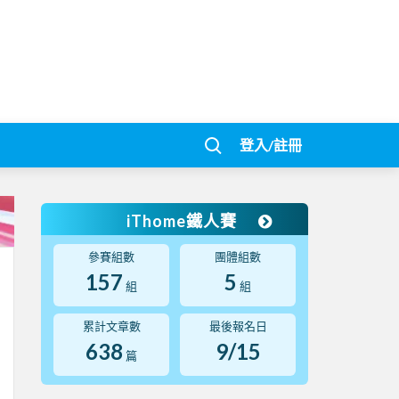
登入/註冊
iThome鐵人賽
參賽組數
團體組數
157
5
組
組
累計文章數
最後報名日
638
9/15
篇