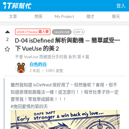
登入
文章
問答
My Project
徵才
聊天
JavaScript
DAY
4
2024 iThome 鐵人賽
2
D-04 isDefined 解析與動機 — 簡單感受一
下 VueUse 的美 2
不會 VueUse 而被提分手的我
系列 第
4
篇
白色的白
2 年前
‧
1085
瀏覽
雖然我知道 isDefined 很好用了，但然後呢？會用，但不
知道原理就跟魔法一樣！這怎麼行！！程世社季子你一定
要等我！等我學成歸來！！！
#挽回愛情的第四天