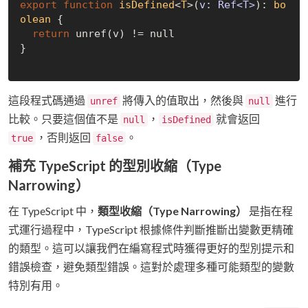
export
function
isDefined
<
T
>(
v: Ref<T>
): 
bo
olean
{

return
 unref(v) != 
null
}

這段程式碼通過
將傳入的值取出，然後與
進行
unref
null
比較。只要這個值不是
，
就會返回
null
isDefined
，否則返回
。
true
false
補充 TypeScript 的型別收縮（Type
Narrowing）
在 TypeScript 中，
類型收縮（Type Narrowing）
是指在程
式運行過程中，TypeScript 根據條件判斷推斷出變數更精確
的類型。這可以讓我們在編寫程式時獲得更好的型別提示和
錯誤檢查，避免類型錯誤。這對於處理多種可能類型的變數
特別有用。