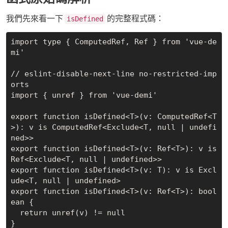
我們先來看一下
的完整程式碼：
isDefined
import type { ComputedRef, Ref } from 'vue-de
mi'

// eslint-disable-next-line no-restricted-imp
orts

import { unref } from 'vue-demi'

export function isDefined<T>(v: ComputedRef<T
>): v is ComputedRef<Exclude<T, null | undefi
ned>>

export function isDefined<T>(v: Ref<T>): v is 
Ref<Exclude<T, null | undefined>>

export function isDefined<T>(v: T): v is Excl
ude<T, null | undefined>

export function isDefined<T>(v: Ref<T>): bool
ean {

  return unref(v) != null

}
