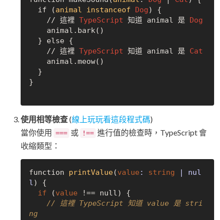
  if (
animal
instanceof
Dog
) {

    // 這裡 
TypeScript
 知道 animal 是 
Dog
    animal.bark()

  } else {

    // 這裡 
TypeScript
 知道 animal 是 
Cat
    animal.meow()

  }

}

使用相等檢查
(
線上玩玩看這段程式碼
)
當你使用
或
進行值的檢查時，TypeScript 會
===
!==
收縮類型：
function 
printValue
(
value
: 
string
 | 
nul
l
)
 {

if
 (
value
 !== 
null
) {

// 這裡 TypeScript 知道 value 是 stri
ng