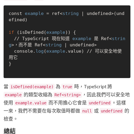
const 
example
 = ref<
string
 | undefined>(und
efined)

if
 (isDefined(
example
)) {

  // TypeScript 現在知道 
example
 是 Ref<
strin
g
>，而不是 Ref<
string
 | undefined>

  console.
log
(
example
.value) // 可以安全地使
用它

}

當
為
時，TypeScript 將
isDefined(example)
true
的類型收縮為
，因此我們可以安全地
example
Ref<string>
使用
而不用擔心它會是
。這樣
example.value
undefined
一來，我們不需要在每次取值時都做
或
的
null
undefined
檢查。
總結