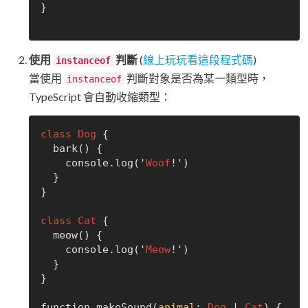
}

使用
判斷
(
線上玩玩看這段程式碼
)
instanceof
當使用
判斷對象是否為某一類型時，
instanceof
TypeScript 會自動收縮類型：
class
Dog
 {

  bark() {

    console.log('
Woof
!')

  }

}

class
Cat
 {

  meow() {

    console.log('
Meow
!')

  }

}

function makeSound(
animal
: 
Dog
 | 
Cat
) {
