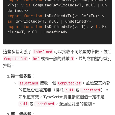
<T>): v 
is
 ComputedRef<Exclude<T, 
null
 | 
un
defined
export
function
 isDefined<T>(v: Ref<T>): v 
is
 Ref<Exclude<T, 
null
 | 
undefined
export
function
 isDefined<T>(v: T): v 
is
 Ex
clude<T, 
null
 | 
undefined
>

這些多載定義了
可以接收不同類型的參數，包括
isDefined
、
或是一般的變數
，並對它們進行型別
ComputedRef
Ref
T
推斷。
第一個多載
：
接收一個
，並檢查其內部
isDefined
ComputedRef
的值是否已被定義（排除
或
）。
null
undefined
如果值有效，TypeScript 將推斷這個值一定不是
或
，並返回對應的型別。
null
undefined
第二個多載
：