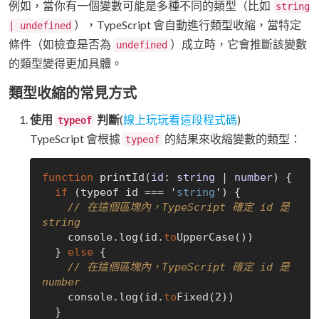
例如，當你有一個變數可能是多種不同的類型（比如
string
），TypeScript 會自動進行類型收縮，當特定
| undefined
條件（如檢查是否為
）成立時，它會推斷該變數
undefined
的類型變得更加具體。
類型收縮的常見方式
使用
判斷
(
線上玩玩看這段程式碼
)
typeof
TypeScript 會根據
的結果來收縮變數的類型：
typeof
function
 print
Id(
id
: 
string
 | 
number
)
 {

if
 (typeof id
 === 
'
string
') {

// 在這個區塊內，TypeScript 確定 id 是 
string
    console.log(id.
to
UpperCase()
)

  } 
else
 {

// 在這個區塊內，TypeScript 確定 id 是 
number
    console.log(id.
to
Fixed(2)
)

  }
