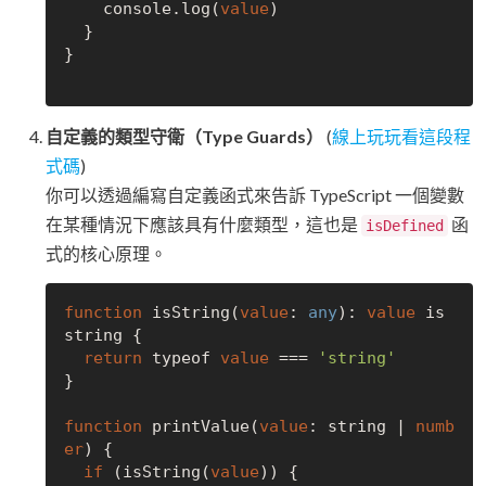
    console.log(
value
)

  }

}

自定義的類型守衛（Type Guards）
(
線上玩玩看這段程
式碼
)
你可以透過編寫自定義函式來告訴 TypeScript 一個變數
在某種情況下應該具有什麼類型，這也是
函
isDefined
式的核心原理。
function
 isString(
value
: 
any
): 
value
 is 
string {

return
 typeof 
value
 === 
'string'
}

function
 printValue(
value
: string | 
numb
er
) {

if
 (isString(
value
)) {
