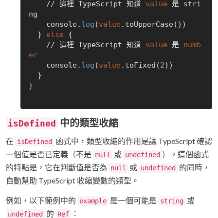
    // 這裡 TypeScript 知道 
value
 是 stri
ng

    console.
log
(
value
.toUpperCase())

  } 
else
 {

    // 這裡 TypeScript 知道 
value
 是 
numb
er
    console.
log
(
value
.toFixed(
2
))

  }

}

中的類型收縮
isDefined
在
函式中，類型收縮的作用是讓 TypeScript 確認
isDefined
一個值是否已定義（不是
或
）。這個函式
null
undefined
的特點是，它在判斷值是否為
或
的同時，
null
undefined
自動幫助 TypeScript 收縮變數的類型。
例如，以下範例中的
是一個可能是
或
example
string
的
：
undefined
Ref