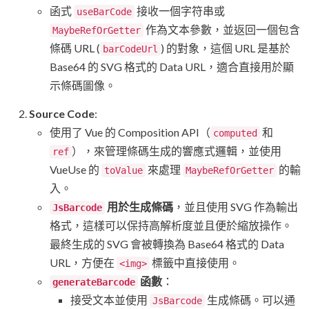
函式
接收一個字符串或
useBarCode
作為文本參數，並返回一個包含
MaybeRefOrGetter
條碼 URL (
) 的對象，這個 URL 是基於
barCodeUrl
Base64 的 SVG 格式的 Data URL，適合直接用於顯
示條碼圖像。
Source Code
:
使用了 Vue 的 Composition API（
和
computed
），來管理條碼生成的響應式邏輯，並使用
ref
VueUse 的
來處理
的輸
toValue
MaybeRefOrGetter
入。
用於生成條碼
，並且使用 SVG 作為輸出
JsBarcode
格式，這樣可以保持高解析度並且便於縮放操作。
最終生成的 SVG 會被轉換為 Base64 格式的 Data
URL，方便在
標籤中直接使用。
<img>
函數
：
generateBarcode
接受文本並使用
生成條碼。可以通
JsBarcode