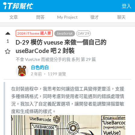
登入
文章
問答
My Project
徵才
聊天
JavaScript
DAY
29
2024 iThome 鐵人賽
1
D-29 模仿 vueuse 來做一個自己的
useBarCode 吧 2 封裝
不會 VueUse 而被提分手的我
系列 第
29
篇
白色的白
2 年前
‧
1199
瀏覽
在封裝過程中，我思考如何讓這個工具變得更靈活，支援
多種條碼格式，同時考慮到使用者可能遇到的錯誤處理情
況。我加入了自定義配置選項，讓開發者能調整掃描靈敏
度和生成條碼的樣式。