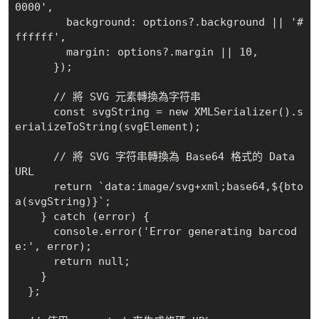
0000',

        background: options?.background || '#
ffffff',

        margin: options?.margin || 10,

      });

      // 將 SVG 元素轉換為字符串

      const svgString = new XMLSerializer().s
erializeToString(svgElement);

      // 將 SVG 字符串轉換為 Base64 格式的 Data 
URL

      return `data:image/svg+xml;base64,${bto
a(svgString)}`;

    } catch (error) {

      console.error('Error generating barcod
e:', error);

      return null;

    }

  };
