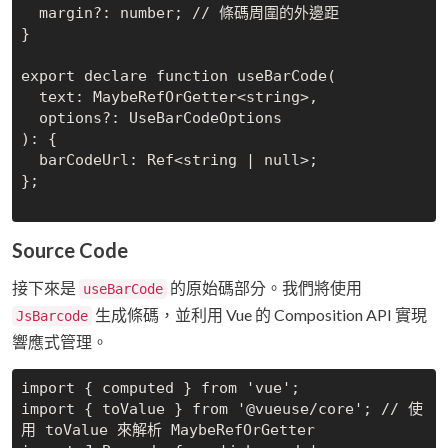
  margin?: number; // 條碼周圍的外邊距

}

export declare function useBarCode(

  text: MaybeRefOrGetter<string>,

  options?: UseBarCodeOptions

): {

  barCodeUrl: Ref<string | null>;

};

Source Code
接下來是
的原始碼部分。我們將使用
useBarCode
生成條碼，並利用 Vue 的 Composition API 實現
JsBarcode
響應式管理。
import { computed } from 'vue';

import { toValue } from '@vueuse/core'; // 使
用 toValue 來解析 MaybeRefOrGetter
