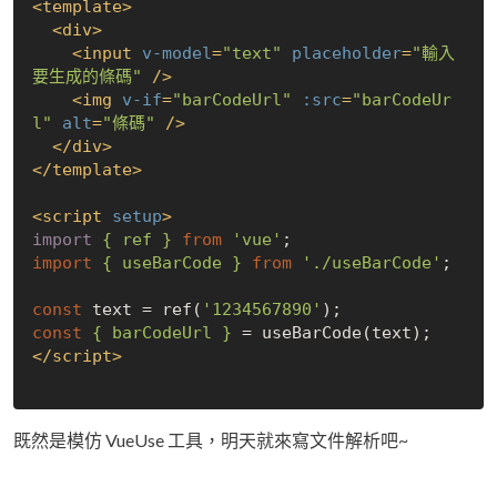
<
template
>
<
div
>
<
input
v-model
=
"text"
placeholder
=
"輸入
要生成的條碼"
 />
<
img
v-if
=
"barCodeUrl"
:src
=
"barCodeUr
l"
alt
=
"條碼"
 />
</
div
>
</
template
>
<
script
setup
>
import
{ ref }
from
'vue'
import
{ useBarCode }
from
'./useBarCode'
;

const
 text = ref(
'1234567890'
const
{ barCodeUrl }
</
script
>
既然是模仿 VueUse 工具，明天就來寫文件解析吧~