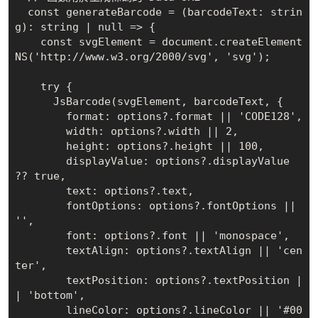
  const generateBarcode = (barcodeText: strin
g): string | null => {

    const svgElement = document.createElement
NS('http://www.w3.org/2000/svg', 'svg');

    try {

      JsBarcode(svgElement, barcodeText, {

        format: options?.format || 'CODE128',

        width: options?.width || 2,

        height: options?.height || 100,

        displayValue: options?.displayValue 
?? true,

        text: options?.text,

        fontOptions: options?.fontOptions || 
'',

        font: options?.font || 'monospace',

        textAlign: options?.textAlign || 'cen
ter',

        textPosition: options?.textPosition |
| 'bottom',

        lineColor: options?.lineColor || '#00