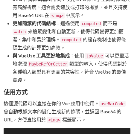
有高解析度，適合需要縮放或打印的場景，並且支持使
用 Base64 URL 在
中展示。
<img>
更加簡潔的代碼結構
：通過使用
而不是
computed
來追蹤變化和自動更新，使得代碼變得更加簡
watch
潔、集中和易於理解。
的緩存機制也使得條
computed
碼生成的計算更加高效。
與 VueUse 工具更好地集成
：使用
可以更靈活
toValue
地處理
類型的輸入，使得代碼對於
MaybeRefOrGetter
各種輸入類型具有更高的兼容性，符合 VueUse 的最佳
實踐。
使用方式
這個源代碼可以直接在你的 Vue 應用中使用。
useBarCode
會自動根據文本的變化生成新的條碼，並返回 Base64 的
URL，方便直接用於
標籤顯示。
<img>