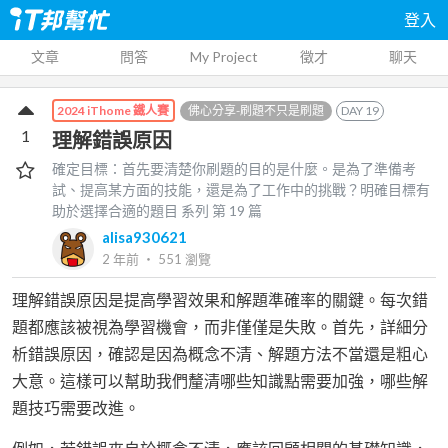
登入
文章
問答
My Project
徵才
聊天
佛心分享-刷題不只是刷題
DAY
19
2024 iThome 鐵人賽
1
理解錯誤原因
確定目標：首先要清楚你刷題的目的是什麼。是為了準備考
試、提高某方面的技能，還是為了工作中的挑戰？明確目標有
助於選擇合適的題目
系列 第
19
篇
alisa930621
2 年前
‧
551
瀏覽
理解錯誤原因是提高學習效果和解題準確率的關鍵。每次錯
題都應該被視為學習機會，而非僅僅是失敗。首先，詳細分
析錯誤原因，確認是因為概念不清、解題方法不當還是粗心
大意。這樣可以幫助我們釐清哪些知識點需要加強，哪些解
題技巧需要改進。