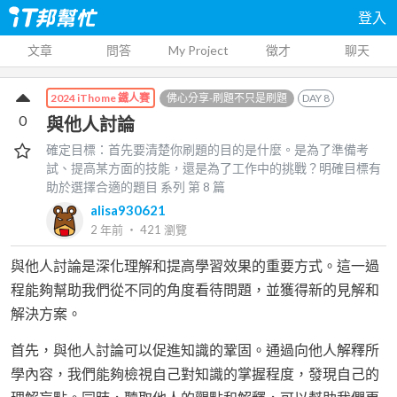
登入
文章
問答
My Project
徵才
聊天
佛心分享-刷題不只是刷題
DAY
8
2024 iThome 鐵人賽
0
與他人討論
確定目標：首先要清楚你刷題的目的是什麼。是為了準備考
試、提高某方面的技能，還是為了工作中的挑戰？明確目標有
助於選擇合適的題目
系列 第
8
篇
alisa930621
2 年前
‧
421
瀏覽
與他人討論是深化理解和提高學習效果的重要方式。這一過
程能夠幫助我們從不同的角度看待問題，並獲得新的見解和
解決方案。
首先，與他人討論可以促進知識的鞏固。通過向他人解釋所
學內容，我們能夠檢視自己對知識的掌握程度，發現自己的