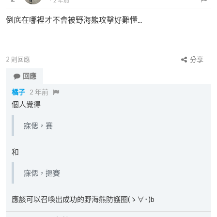
．
2 年前
倒底在哪裡才不會被野海熊攻擊好難懂...
2
則回應
分享
回應
橘子
2 年前
個人覺得
寐偲，賽
和
寐偲，摳賽
應該可以召喚出成功的野海熊防護圈(ゝ∀･)b