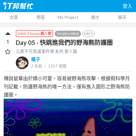
登入
文章
問答
My Project
徵才
聊天
Modern Web
DAY
5
2024 iThome 鐵人賽
1
Day 05 - 快跳進我們的野海熊防護圈
元素不可思議事件簿
系列 第
5
篇
橘子
2 年前
‧
1267
瀏覽
傳說鼠輩由於嬌小可愛，容易被野海熊攻擊，根據假科學月
刊記載，防護野海熊的唯一方法，僅有進入圓形之野海熊防
護圈。