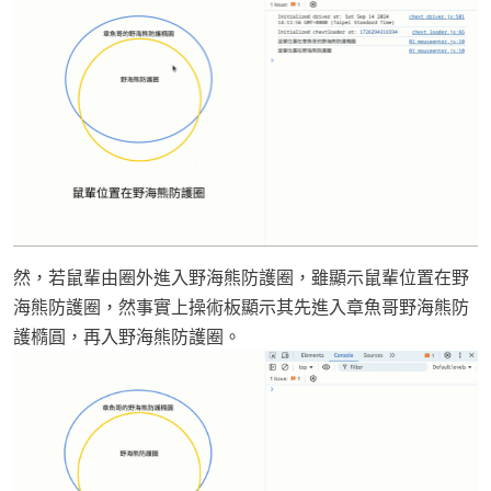
然，若鼠輩由圈外進入野海熊防護圈，雖顯示鼠輩位置在野
海熊防護圈，然事實上操術板顯示其先進入章魚哥野海熊防
護橢圓，再入野海熊防護圈。