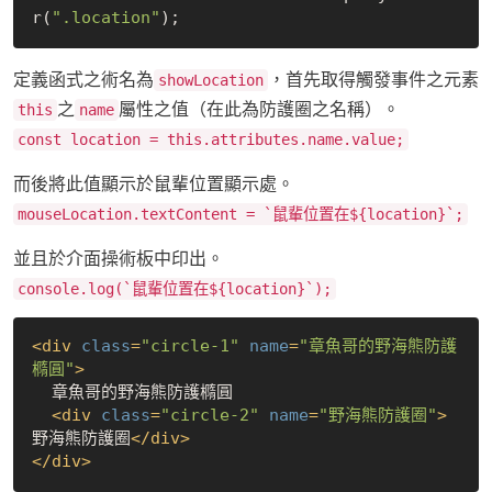
r(
".location"
定義函式之術名為
，首先取得觸發事件之元素
showLocation
之
屬性之值（在此為防護圈之名稱）。
this
name
const location = this.attributes.name.value;
而後將此值顯示於鼠輩位置顯示處。
mouseLocation.textContent = `鼠輩位置在${location}`;
並且於介面操術板中印出。
console.log(`鼠輩位置在${location}`);
<
div
class
=
"circle-1"
name
=
"章魚哥的野海熊防護
橢圓"
>
  章魚哥的野海熊防護橢圓

<
div
class
=
"circle-2"
name
=
"野海熊防護圈"
>
野海熊防護圈
</
div
>
</
div
>