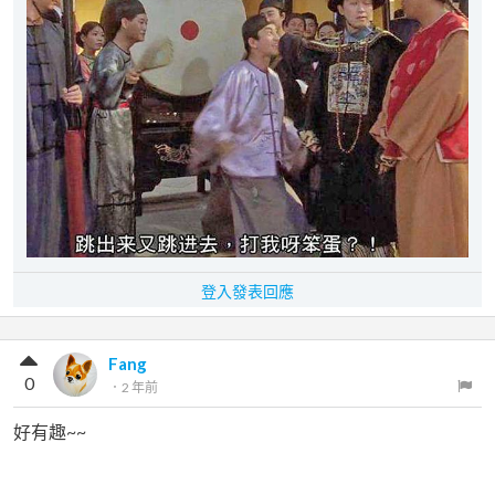
登入發表回應
Fang
0
．
2 年前
好有趣~~