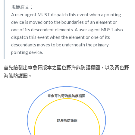
規範原文：
A user agent MUST dispatch this event when a pointing
device is moved onto the boundaries of an element or
one of its descendent elements. A user agent MUST also
dispatch this event when the element or one of its
descendants moves to be underneath the primary
pointing device.
首先繪製出章魚哥版本之藍色野海熊防護橢圓，以及黃色野
海熊防護圈。