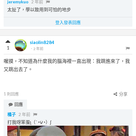
jeremykuo
2 年前
太扯了，學以致用到可怕的地步
登入發表回應
siaolin8284
1
．
2 年前
喔摸，不知道為什麼我的腦海裡一直出現：我跳進來了，我
又跳出去了。
1
則回應
分享
回應
橘子
2 年前
打我呀笨蛋ʅ（´◔౪◔）ʃ