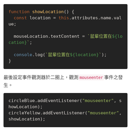
function
showLocation
(
) 
{

const
 location = 
this
.attributes.name.val
ue;

  mouseLocation.textContent = 
`鼠輩位置在
${lo
cation}
`
;

console
.log(
`鼠輩位置在
${location}
`
);

最後設定事件觀測器於二圈上，觀測
事件之發
mouseenter
生。
circleBlue.addEventListener(
"mouseenter"
, s
howLocation);

circleYellow.addEventListener(
"mouseenter"
, 