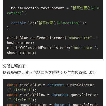
  mouseLocation.textContent = 
`鼠輩位置在
${lo
cation}
`
;

console
.log(
`鼠輩位置在
${location}
`
);

}

circleBlue.addEventListener(
"mouseenter"
, s
howLocation);

circleYellow.addEventListener(
"mouseenter"
, 
分段註釋如下：
選取所需之元素，包括二色之防護圈及鼠輩位置顯示處。
const
 circleBlue = 
document
.querySelector
(
".circle-1"
const
 circleYellow = 
document
.querySelector
(
".circle-2"
const
 mouseLocation = 
document
.querySelecto