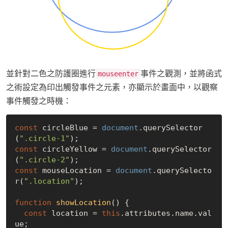
並針對二色之防護圈進行
事件之觀測，並將函式
mouseenter
之術設定為印出觸發事件之元素，亦顯示於畫面中，以觀察
事件觸發之時機：
const
 circleBlue = 
document
.querySelector
(
".circle-1"
const
 circleYellow = 
document
.querySelector
(
".circle-2"
const
 mouseLocation = 
document
.querySelecto
r(
".location"
);

function
showLocation
(
) 
{

const
 location = 
this
.attributes.name.val
ue;
