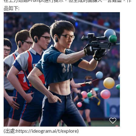
品如下:
(出處:https://ideogram.ai/t/explore)