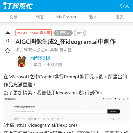
登入
文章
問答
My Project
徵才
聊天
生成式 AI
DAY
4
2024 iThome 鐵人賽
0
AIGC圖像生成2_在ideogram.ai中創作
多方學習生成式AI
系列 第
4
篇
mif99019
2 年前
‧
403
瀏覽
在Microsoft之中Copilot進行Prompt進行提示後，所畫出的
作品充滿童趣，
為了更加精美，我嘗使用ideogram.ai進行創作。
(出處:https://ideogram.ai/t/explore)
在上方透過Prompt進行提示，但生成的圖讓人一言難盡，作