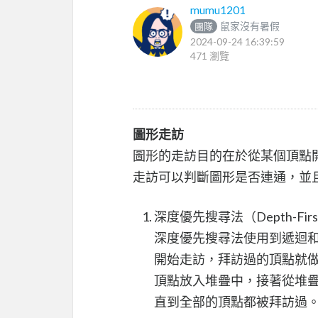
mumu1201
鼠家沒有暑假
團隊
2024-09-24 16:39:59
471 瀏覽
圖形走訪
圖形的走訪目的在於從某個頂點
走訪可以判斷圖形是否連通，並
深度優先搜尋法（Depth-First 
深度優先搜尋法使用到遞迴
開始走訪，拜訪過的頂點就
頂點放入堆疊中，接著從堆
直到全部的頂點都被拜訪過