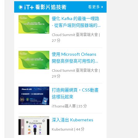
看影片追技術
看更多
優化 Kafka 的最後一哩路
- 從客戶端到伺服器端的
負載平衡解決方案
Cloud Summit 臺灣雲端大會
|
27 分
使用 Microsoft Orleans
開發高併發高可用性的分
散式雲原生服務
Cloud Summit 臺灣雲端大會
|
29 分
打造絢麗網頁，CSS動畫
這樣玩起來
iThome鐵人賽
|
35 分
深入淺出 Kubernetes
KubeSummit
|
44 分