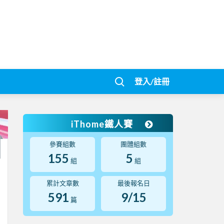
登入/註冊
iThome鐵人賽
參賽組數
團體組數
155
5
組
組
累計文章數
最後報名日
591
9/15
篇