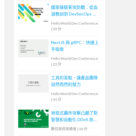
國家級駭客攻防戰：從血
淚教訓到 DevSecOps 實
踐
Hello World Dev Conference
|
39 分
NestJS 與 gRPC：快速上
手指南
Hello World Dev Conference
|
23 分
工具的盲點，讓產品團隊
自然而然的發力
Hello World Dev Conference
|
41 分
地毯式轟炸攻擊凸顯了對
智慧和自動化 DDoS 防護
的需求
數位政府高峰會
|
30 分