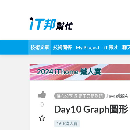
技術文章
技術問答
My Project
iT 徵才
聊
2024 iThome 鐵人賽
Java刷題A：L
佛心分享-刷題不只是刷題
0
Day10 Graph
16th鐵人賽