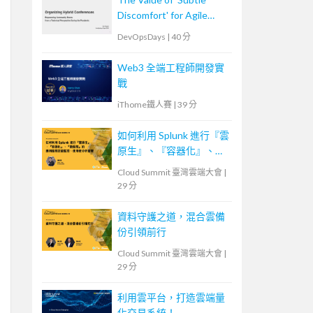
Discomfort' for Agile
Team
DevOpsDays
|
40 分
Web3 全端工程師開發實
戰
iThome鐵人賽
|
39 分
如何利用 Splunk 進行『雲
原生』、『容器化』、
『微服務』的應用服務效
Cloud Summit 臺灣雲端大會
|
能監控、使用者分析管理
29 分
資料守護之道，混合雲備
份引領前行
Cloud Summit 臺灣雲端大會
|
29 分
利用雲平台，打造雲端量
化交易系統！