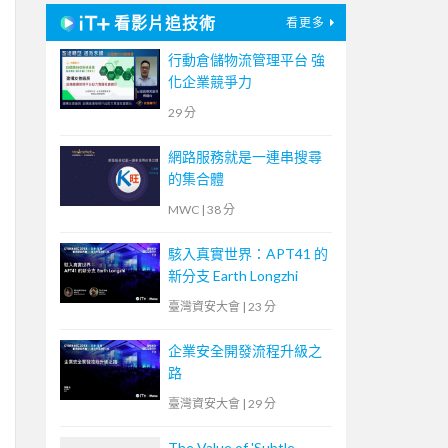
看影片追技術
看更多
行動倉儲物流管理平台 強
化企業競爭力
29 分
網路服務就是一連串搜尋
的集合體
MWC
|
38 分
駭入真實世界：APT41 的
新分支 Earth Longzhi
臺灣資安大會
|
23 分
企業安全開發流程升級之
路
臺灣資安大會
|
29 分
The Value of 'Subtle