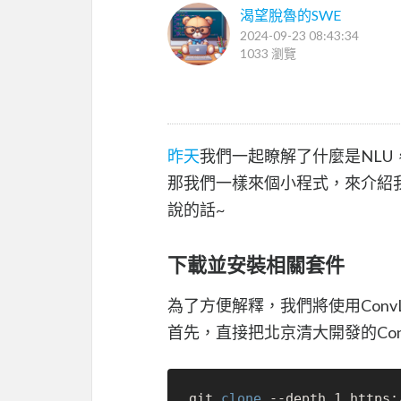
渴望脫魯的SWE
2024-09-23 08:43:34
1033 瀏覽
昨天
我們一起瞭解了什麼是NLU，為
那我們一樣來個小程式，來介紹我
說的話~
下載並安裝相關套件
為了方便解釋，我們將使用ConvL
首先，直接把北京清大開發的ConvLa
git 
clone
 --depth 1 https: