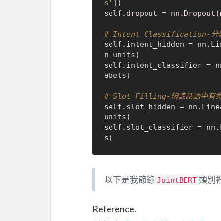
s'
]) 

self.dropout = nn.Dropout(
# Intent Classification
self.intent_hidden = nn.Li
n_units)

self.intent_classifier = n
abels)

# Slot Filling-辨識話語中
self.slot_hidden = nn.Line
units)

self.slot_classifier = nn.
以下是我節錄
類別
JointBERT
Reference.