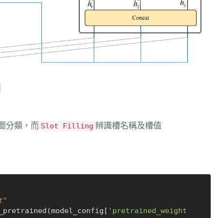
圖分類，而
辨識槽名稱及槽值
Slot Filling
t"
_pretrained(model_config[
'pretrained_weight