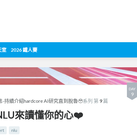
天室
2026 鐵人賽
DAY
9
續介紹hardcore AI研究直到脫魯🥹
系列 第
9
篇
ot NLU來讀懂你的心❤️
ert
nlu