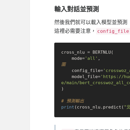
輸入對話並預測
然後我們就可以載入模型並預測
這裡必需要注意，
config_file
cross_nlu = BERTNLU(

    mode=
'all'
,           
圖
    config_file=
'crosswoz_
    model_file=
'https://hu
e/main/bert_crosswoz_all_c
)

# 預測輸出
print
(cross_nlu.predict(
"