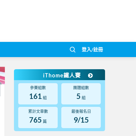
登入/註冊
iThome鐵人賽
參賽組數
團體組數
161
5
組
組
累計文章數
最後報名日
765
9/15
篇