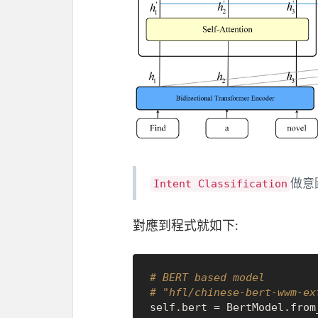
做意
Intent Classification
對應到程式就如下:
# BERT based model
# "hfl/chinese-bert-wwm-ex
self.bert = BertModel.from