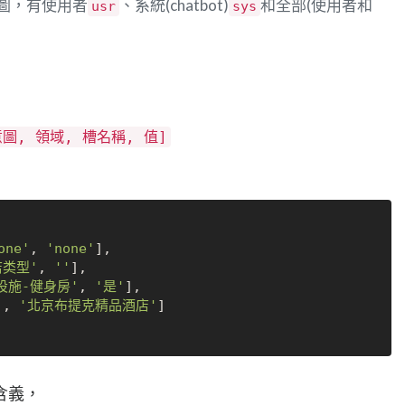
圖，有使用者
、系統(chatbot)
和全部(使用者和
usr
sys
意圖, 領域, 槽名稱, 值]
one'
, 
'none'
], 

店类型'
, 
''
], 

设施-健身房'
, 
'是'
], 

'
, 
'北京布提克精品酒店'
]

含義，