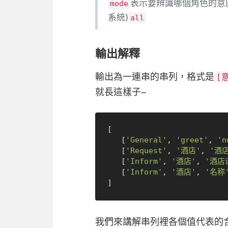
表示要辨識哪個角色的意
mode
系統)
all
輸出解釋
輸出為一連串的串列，格式是
[
就長這樣子~
[

   [
'General'
, 
'greet'
, 
'n
   [
'Request'
, 
'酒店'
, 
'酒
   [
'Inform'
, 
'酒店'
, 
'酒店
   [
'Inform'
, 
'酒店'
, 
'名称
我們來講解串列裡各個值代表的