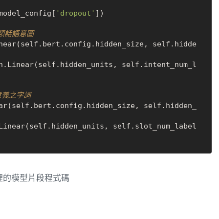
model_config[
'dropout'
])

-分類話語意圖
near(self.bert.config.hidden_size, self.hidde
n.Linear(self.hidden_units, self.intent_num_l
有意義之字詞
ar(self.bert.config.hidden_size, self.hidden_
Linear(self.hidden_units, self.slot_num_label
裡的模型片段程式碼