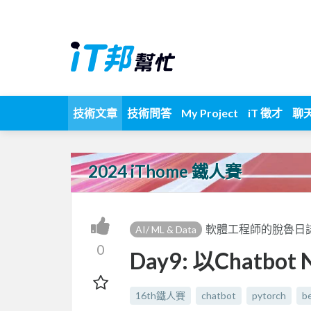
技術文章
技術問答
My Project
iT 徵才
聊
2024 iThome 鐵人賽
軟體工程師的脫魯日誌-持
AI/ ML & Data
0
Day9: 以Chatb
16th鐵人賽
chatbot
pytorch
b