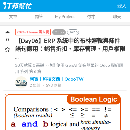
登入
文章
問答
My Project
徵才
聊天
Odoo
DAY
6
2024 iThome 鐵人賽
0
【Day06】ERP 系統中的布林邏輯與條件
語句應用：銷售折扣、庫存管理、用戶權限
...
30天就算 0 基礎，也能使用 GenAI 創造簡單的 Odoo 模組應
用
系列 第
6
篇
阿寬｜科技文西｜OdooTW
2 年前
‧
598
瀏覽