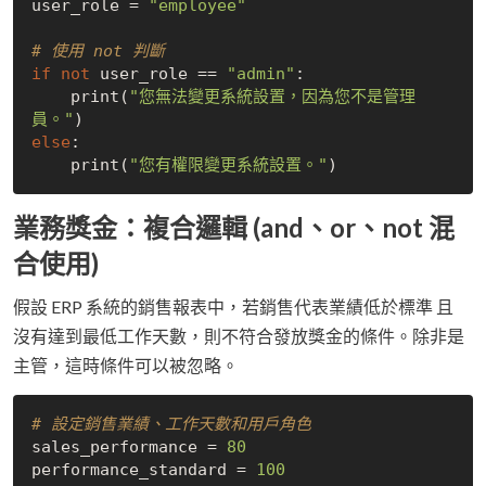
user_role = 
"employee"
# 使用 not 判斷
if
not
 user_role == 
"admin"
:

    print(
"您無法變更系統設置，因為您不是管理
員。"
else
:

    print(
"您有權限變更系統設置。"
業務獎金：複合邏輯 (and、or、not 混
合使用)
假設 ERP 系統的銷售報表中，若銷售代表業績低於標準 且
沒有達到最低工作天數，則不符合發放獎金的條件。除非是
主管，這時條件可以被忽略。
# 設定銷售業績、工作天數和用戶角色
sales_performance = 
80
performance_standard = 
100