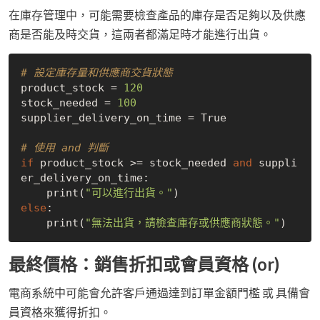
在庫存管理中，可能需要檢查產品的庫存是否足夠以及供應
商是否能及時交貨，這兩者都滿足時才能進行出貨。
# 設定庫存量和供應商交貨狀態
product_stock = 
120
stock_needed = 
100
supplier_delivery_on_time = 
True
# 使用 and 判斷
if
 product_stock >= stock_needed 
and
 suppli
er_delivery_on_time:

    print(
"可以進行出貨。"
else
:

    print(
"無法出貨，請檢查庫存或供應商狀態。"
最終價格：銷售折扣或會員資格 (or)
電商系統中可能會允許客戶通過達到訂單金額門檻 或 具備會
員資格來獲得折扣。