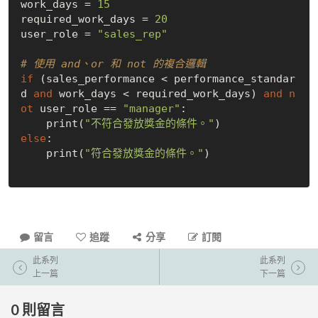
work_days = 
15
required_work_days = 
20
user_role = 
"sales_rep"
# 使用 and、or 和 not 的複合邏輯
if
 (sales_performance < performance_standar
d 
and
 work_days < required_work_days) 
and
n
ot
 user_role == 
"manager"
:

    print(
"不符合發放獎金的條件。"
else
:

    print(
"符合發放獎金的條件。"
)

留言
追蹤
分享
訂閱
此系列
此系列
上一篇
下一篇
0
則留言