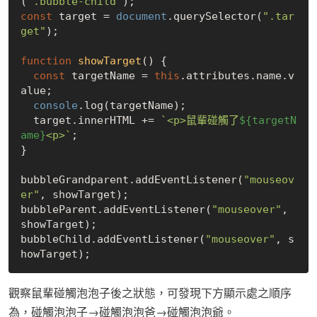
(
".bubble-child"
const
 target = 
document
.querySelector(
".tar
get"
);

function
showTarget
(
) 
{

const
 targetName = 
this
.attributes.name.v
alue;

console
.log(targetName);

  target.innerHTML += 
`<p>鼠輩碰觸了
${targetN
ame}
<p>`
;

}

bubbleGrandparent.addEventListener(
"mouseov
er"
, showTarget);

bubbleParent.addEventListener(
"mouseover"
, 
showTarget);

bubbleChild.addEventListener(
"mouseover"
, s
觀察鼠輩碰觸泡泡子後之狀態，可發現下方顯示處之順序
為，碰觸泡泡子→碰觸泡泡爸→碰觸泡泡爺。