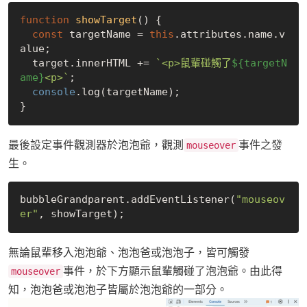
function
showTarget
(
) 
{

const
 targetName = 
this
.attributes.name.v
alue;

  target.innerHTML += 
`<p>鼠輩碰觸了
${targetN
ame}
<p>`
;

console
.log(targetName);

最後設定事件觀測器於泡泡爺，觀測
事件之發
mouseover
生。
bubbleGrandparent.addEventListener(
"mouseov
er"
無論鼠輩移入泡泡爺、泡泡爸或泡泡子，皆可觸發
事件，於下方顯示鼠輩觸碰了泡泡爺。由此得
mouseover
知，泡泡爸或泡泡子皆屬於泡泡爺的一部分。