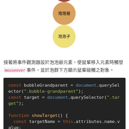
接著將事件觀測器設於泡泡爺元素，使鼠輩移入元素時觸發
事件，並於泡群下方顯示鼠輩碰觸之對象。
mouseover
const
 bubbleGrandparent = 
document
.querySel
ector(
".bubble-grandparent"
const
 target = 
document
.querySelector(
".tar
get"
);

function
showTarget
(
) 
{

const
 targetName = 
this
.attributes.name.v
alue;
