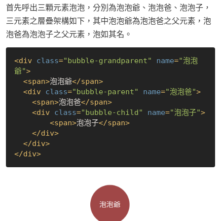
首先呼出三顆元素泡泡，分別為泡泡爺、泡泡爸、泡泡子，
三元素之層疊架構如下，其中泡泡爺為泡泡爸之父元素，泡
泡爸為泡泡子之父元素，泡如其名。
<
div
class
=
"bubble-grandparent"
name
=
"泡泡
爺"
>
<
span
>
泡泡爺
</
span
>
<
div
class
=
"bubble-parent"
name
=
"泡泡爸"
>
<
span
>
泡泡爸
</
span
>
<
div
class
=
"bubble-child"
name
=
"泡泡子"
>
<
span
>
泡泡子
</
span
>
</
div
>
</
div
>
</
div
>