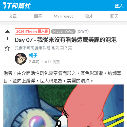
登入
文章
問答
My Project
徵才
聊天
Modern Web
DAY
7
2024 iThome 鐵人賽
1
Day 07 - 我從來沒有看過這麼美麗的泡泡
元素不可思議事件簿
系列 第
7
篇
橘子
2 年前
‧
615
瀏覽
泡者，由介面活性劑包裹空氣而形之，其色彩斑斕，絢爛奪
目，並向上緩浮，世人稱是為，美麗的泡泡。