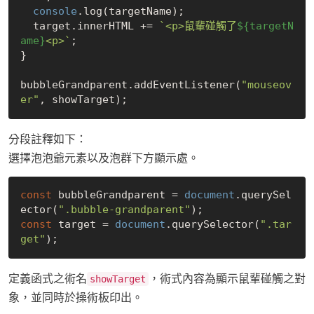
console
.log(targetName);

  target.innerHTML += 
`<p>鼠輩碰觸了
${targetN
ame}
<p>`
;

}

bubbleGrandparent.addEventListener(
"mouseov
er"
分段註釋如下：
選擇泡泡爺元素以及泡群下方顯示處。
const
 bubbleGrandparent = 
document
.querySel
ector(
".bubble-grandparent"
const
 target = 
document
.querySelector(
".tar
get"
定義函式之術名
，術式內容為顯示鼠輩碰觸之對
showTarget
象，並同時於操術板印出。