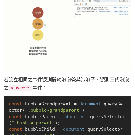
若設立相同之事件觀測器於泡泡爸與泡泡子，觀測三代泡泡
之
事件：
mouseover
const
 bubbleGrandparent = 
document
.querySel
ector(
".bubble-grandparent"
const
 bubbleParent = 
document
.querySelector
(
".bubble-parent"
const
 bubbleChild = 
document
.querySelector