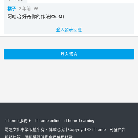
橘子
2 年前
阿哈哈 好奇你的作法(✪ω✪)
登入發表回應
登入留言
iThome 服務
iThome online
iThome Learning
電週文化事業版權所有、轉載必究 | Copyright © iThome
刊登廣告
服務信箱
隱私權聲明與會員使用條款