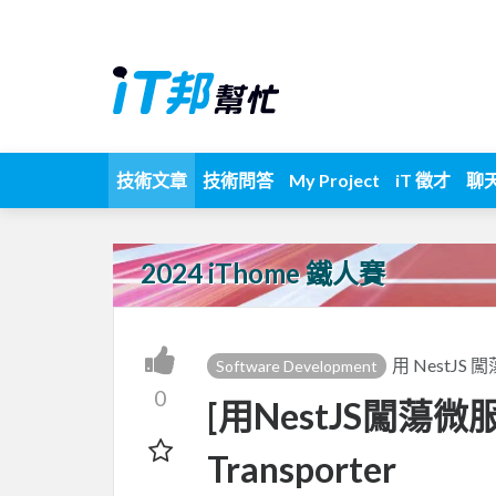
技術文章
技術問答
My Project
iT 徵才
聊
2024 iThome 鐵人賽
用 NestJS
Software Development
0
[用NestJS闖蕩微服務
Transporter