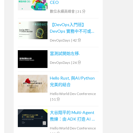
CEO
數位永續高峰會
|
31 分
【DevOps入門班】
DevOps 實務中不可或缺
的產品思維
DevOpsDays
|
42 分
當測試開始左移.
DevOpsDays
|
26 分
Hello Rust, 與AI/Python
完美的結合
Hello World Dev Conference
|
51 分
大谷翔平的 Multi-Agent
教練：由 ADK 打造 AI 教
練團
Hello World Dev Conference