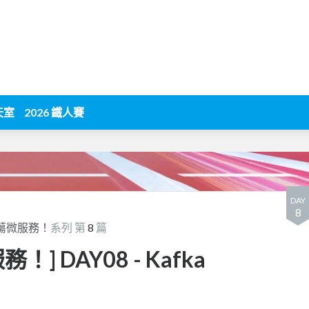
天室
2026 鐵人賽
DAY
8
 闖蕩微服務！
系列 第
8
篇
！] DAY08 - Kafka