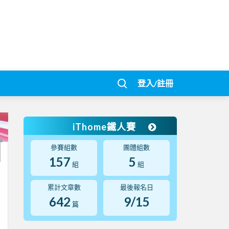
登入/註冊
iThome鐵人賽
參賽組數
團體組數
157
5
組
組
累計文章數
最後報名日
642
9/15
篇