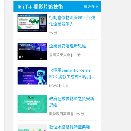
看影片追技術
看更多
行動倉儲物流管理平台 強
化企業競爭力
29 分
企業資安治理新思維
臺灣資安大會
|
33 分
《運用Semantic Kernel
SDK 駕馭生成式AI應用的
提示工程(Prompt
MWC
|
41 分
Engineering)》
政府在數位轉型之資安新
思維
數位政府高峰會
|
29 分
數位永續雙軸轉型典範