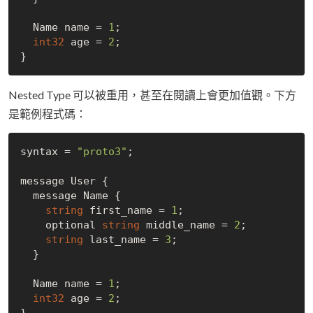
  Name name = 
1
;

int32
 age = 
2
;

Nested Type 可以被重用，甚至在閱讀上會更加值觀。下方
是範例程式碼：
syntax = 
"proto3"
;

message User {

  message Name {

string
 first_name = 
1
;

    optional 
string
 middle_name = 
2
;

string
 last_name = 
3
;

  }

  Name name = 
1
;

int32
 age = 
2
;

}
