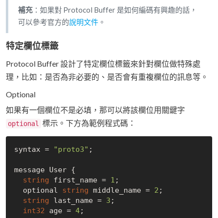
補充
：如果對 Protocol Buffer 是如何編碼有興趣的話，
可以參考官方的
說明文件
。
特定欄位標籤
Protocol Buffer 設計了特定欄位標籤來針對欄位做特殊處
理，比如：是否為非必要的、是否會有重複欄位的訊息等。
Optional
如果有一個欄位不是必填，那可以將該欄位用關鍵字
標示。下方為範例程式碼：
optional
syntax = 
"proto3"
;

message User {

string
 first_name = 
1
;

  optional 
string
 middle_name = 
2
;

string
 last_name = 
3
;

int32
 age = 
4
;
