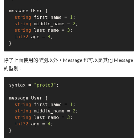
message User {

string
 first_name = 
1
;

string
 middle_name = 
2
;

string
 last_name = 
3
;

int32
 age = 
4
;

除了上面使用的型別以外，Message 也可以是其他 Message
的型別：
syntax = 
"proto3"
;

message User {

string
 first_name = 
1
;

string
 middle_name = 
2
;

string
 last_name = 
3
;

int32
 age = 
4
;

}
