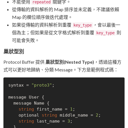
不能使用
關鍵字。
repeated
從傳輸的資料解析的 Map 排序並未定義，不建議依賴
Map 的欄位順序做迭代處理。
如果從傳輸的資料解析到重覆
，會以最後一
key_type
個為主；但如果是從文字格式解析到重覆
則
key_type
可能會失敗。
巢狀型別
Protocol Buffer 提供
巢狀型別(Nested Type)
，透過這種方
式可以更好地歸納、分類 Message。下方是範例程式碼：
syntax = 
"proto3"
;

message User {

  message Name {

string
 first_name = 
1
;

    optional 
string
 middle_name = 
2
;

string
 last_name = 
3
;

  }
