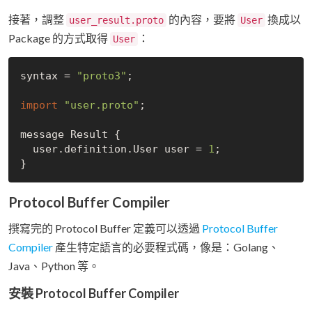
接著，調整
的內容，要將
換成以
user_result.proto
User
Package 的方式取得
：
User
syntax = 
"proto3"
;

import
"user.proto"
;

message Result {

  user.definition.User user = 
1
;

Protocol Buffer Compiler
撰寫完的 Protocol Buffer 定義可以透過
Protocol Buffer
Compiler
產生特定語言的必要程式碼，像是：Golang、
Java、Python 等。
安裝 Protocol Buffer Compiler