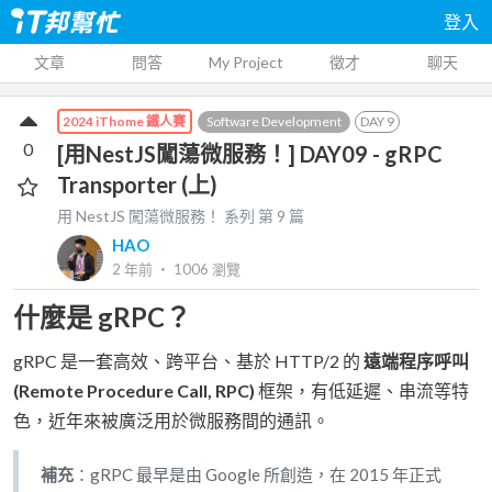
登入
文章
問答
My Project
徵才
聊天
Software Development
DAY
9
2024 iThome 鐵人賽
0
[用NestJS闖蕩微服務！] DAY09 - gRPC
Transporter (上)
用 NestJS 闖蕩微服務！
系列 第
9
篇
HAO
2 年前
‧
1006
瀏覽
什麼是 gRPC？
gRPC 是一套高效、跨平台、基於 HTTP/2 的
遠端程序呼叫
(Remote Procedure Call, RPC)
框架，有低延遲、串流等特
色，近年來被廣泛用於微服務間的通訊。
補充
：gRPC 最早是由 Google 所創造，在 2015 年正式