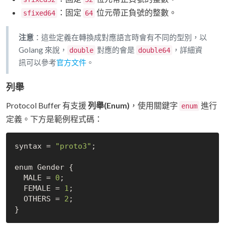
：固定
位元帶正負號的整數。
sfixed64
64
注意
：這些定義在轉換成對應語言時會有不同的型別，以
Golang 來說，
對應的會是
，詳細資
double
double64
訊可以參考
官方文件
。
列舉
Protocol Buffer 有支援
列舉(Enum)
，使用關鍵字
進行
enum
定義。下方是範例程式碼：
syntax = 
"proto3"
;

enum Gender {

  MALE = 
0
;

  FEMALE = 
1
;

  OTHERS = 
2
;
