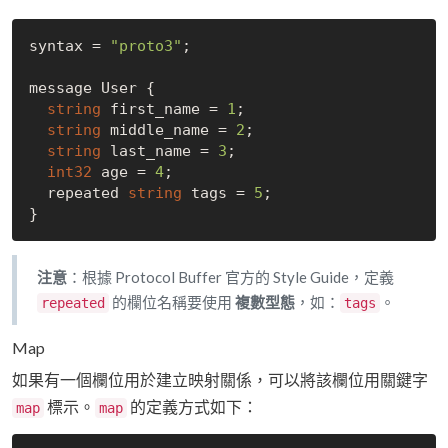
syntax = 
"proto3"
;

message User {

string
 first_name = 
1
;

string
 middle_name = 
2
;

string
 last_name = 
3
;

int32
 age = 
4
;

  repeated 
string
 tags = 
5
;

注意
：根據 Protocol Buffer 官方的 Style Guide，定義
的欄位名稱要使用
複數型態
，如：
。
repeated
tags
Map
如果有一個欄位用於建立映射關係，可以將該欄位用關鍵字
標示。
的定義方式如下：
map
map