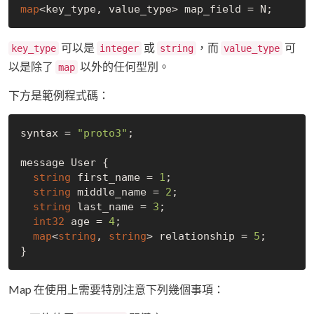
map
可以是
或
，而
可
key_type
integer
string
value_type
以是除了
以外的任何型別。
map
下方是範例程式碼：
syntax = 
"proto3"
;

message User {

string
 first_name = 
1
;

string
 middle_name = 
2
;

string
 last_name = 
3
;

int32
 age = 
4
;

map
<
string
, 
string
> relationship = 
5
;

Map 在使用上需要特別注意下列幾個事項：