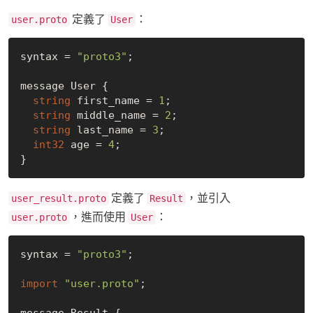
定義了
：
user.proto
User
syntax = 
"proto3"
;

message User {

string
 first_name = 
1
;

string
 middle_name = 
2
;

string
 last_name = 
3
;

int32
 age = 
4
;

定義了
，並引入
user_result.proto
Result
，進而使用
：
user.proto
User
syntax = 
"proto3"
;

import
"user.proto"
;

message Result {
