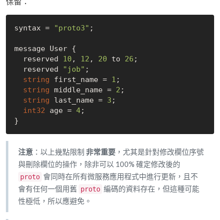
保留：
syntax = 
"proto3"
;

message User {

  reserved 
10
, 
12
, 
20
 to 
26
;

  reserved 
"job"
;

string
 first_name = 
1
;

string
 middle_name = 
2
;

string
 last_name = 
3
;

int32
 age = 
4
;

注意
：以上幾點限制
非常重要
，尤其是針對修改欄位序號
與刪除欄位的操作，除非可以 100% 確定修改後的
會同時在所有微服務應用程式中進行更新，且不
proto
會有任何一個用舊
編碼的資料存在，但這種可能
proto
性極低，所以應避免。