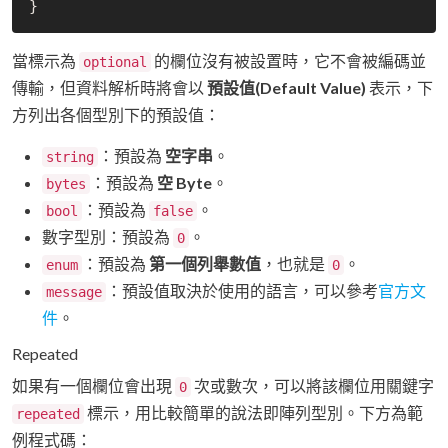
當標示為
的欄位沒有被設置時，它不會被編碼並
optional
傳輸，但資料解析時將會以
預設值(Default Value)
表示，下
方列出各個型別下的預設值：
：預設為
空字串
。
string
：預設為
空 Byte
。
bytes
：預設為
。
bool
false
數字型別：預設為
。
0
：預設為
第一個列舉數值
，也就是
。
enum
0
：預設值取決於使用的語言，可以參考
官方文
message
件
。
Repeated
如果有一個欄位會出現
次或數次，可以將該欄位用關鍵字
0
標示，用比較簡單的說法即陣列型別。下方為範
repeated
例程式碼：