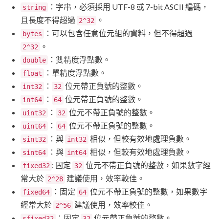
：字串，必須採用 UTF-8 或 7-bit ASCII 編碼，
string
且長度不得超過
。
2^32
：可以包含任意位元組的資料，但不得超過
bytes
。
2^32
：雙精度浮點數。
double
：單精度浮點數。
float
：
位元帶正負號的整數。
int32
32
：
位元帶正負號的整數。
int64
64
：
位元不帶正負號的整數。
uint32
32
：
位元不帶正負號的整數。
uint64
64
：與
相似，但較有效地處理負數。
sint32
int32
：與
相似，但較有效地處理負數。
sint64
int64
: 固定
位元不帶正負號的整數，如果數字經
fixed32
32
常大於
建議使用，效率較佳。
2^28
：固定
位元不帶正負號的整數，如果數字
fixed64
64
經常大於
建議使用，效率較佳。
2^56
：固定
位元帶正負號的整數。
sfixed32
32