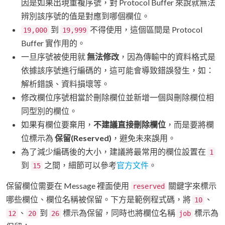
因是如果出現重複序號，對 Protocol Buffer 來說就無法
辨別該序號的值是對應到哪個欄位。
到
不得使用，這個區間是 Protocol
19,000
19,999
Buffer 實作用的。
一旦序號被使用就
無法修改
，因為傳輸中的資料格式是
依據該序號進行編碼的，這可能會導致錯誤發生，如：
解析錯誤、資料損壞等。
修改欄位序號相當於刪除欄位並新增一個與刪除欄位相
同型別的欄位。
如果有欄位要棄用，
不建議直接刪除欄位
，而是要將欄
位標示為
保留(Reserved)
，避免未來誤用。
為了減少編碼後的大小，建議將最常用的欄位設置在
1
到
之間，細節可以參考
官方文件
。
15
保留欄位需要在 Message 裡面使用
關鍵字來標示
reserved
哪些欄位、欄位名稱被保留。下方是範例程式碼，將
、
10
、
到
標示為保留，同時也將欄位名稱
標示為
12
20
26
job