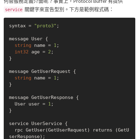
何替服務定義介面呢？事實上，Protocol Buffer 有提供
關鍵字來宣告型別。下方是範例程式碼：
service
syntax = 
"proto3"
;

message User {

string
 name = 
1
;

int32
 age = 
2
;

}

message GetUserRequest {

string
 name = 
1
;

}

message GetUserResponse {

  User user = 
1
;

}

service UserService {

  rpc GetUser(GetUserRequest) returns (GetU
serResponse);
