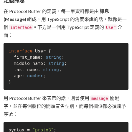
定義訊息
在 Protocol Buffer 的定義，每一筆資料都是由
訊息
(Message)
組成，用 TypeScript 的角度來說的話，就像是一
個
。下方是一個用 TypeScript 定義的
介
interface
User
面：
interface
 User {

  first_name: 
string
;

  middle_name: 
string
;

  last_name: 
string
;

  age: 
number
;

用 Protocol Buffer 來表示的話，則會使用
關鍵
message
字，並在每個欄位的開頭宣告型別，而每個欄位都必須賦予
序號：
syntax = 
"proto3"
;
