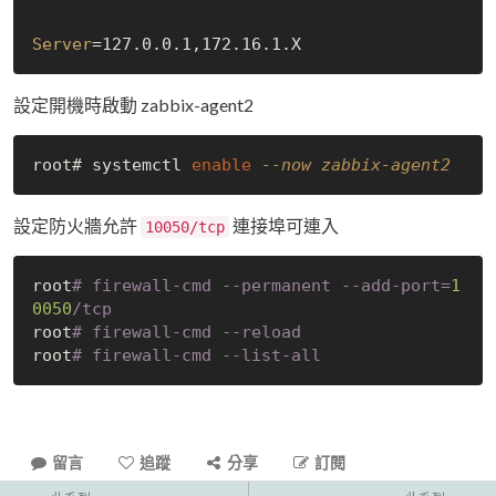
Server
設定開機時啟動 zabbix-agent2
root# systemctl 
enable
--now zabbix-agent2
設定防火牆允許
連接埠可連入
10050/tcp
root
# firewall-
cmd
 --permanent --add-port=
1
0050
/tcp
root
# firewall-
cmd
 --reload
root
# firewall-
cmd
 --list-all
留言
追蹤
分享
訂閱