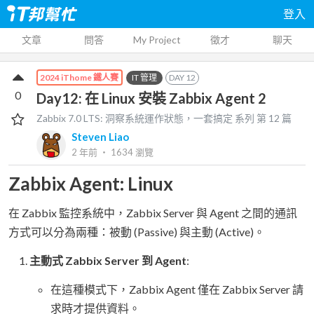
登入
文章
問答
My Project
徵才
聊天
IT 管理
DAY
12
2024 iThome 鐵人賽
0
Day12: 在 Linux 安裝 Zabbix Agent 2
Zabbix 7.0 LTS: 洞察系統運作狀態，一套搞定
系列 第
12
篇
Steven Liao
2 年前
‧
1634
瀏覽
Zabbix Agent: Linux
在 Zabbix 監控系統中，Zabbix Server 與 Agent 之間的通訊
方式可以分為兩種：被動 (Passive) 與主動 (Active)。
主動式 Zabbix Server 到 Agent
:
在這種模式下，Zabbix Agent 僅在 Zabbix Server 請
求時才提供資料。