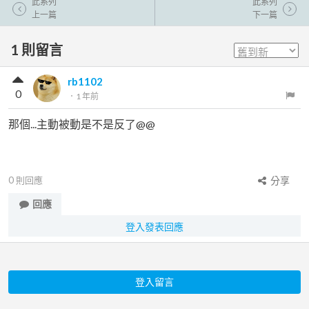
此系列
此系列
上一篇
下一篇
1
則留言
rb1102
0
．
1 年前
那個...主動被動是不是反了@@
0
則回應
分享
回應
登入發表回應
登入留言