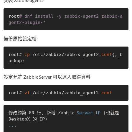
安裝 zabbix-agent2
root
# dnf install -y zabbix-agent2 zabbix-a
gent2-plugin-* 
備份原始設定檔
root# 
cp
 /etc/zabbix/zabbix_agent2.
conf
{,_b
設定允許 Zabbix Server 可以連入取得資料
root# 
vi
 /etc/zabbix/zabbix_agent2.
conf
修改約第 80 行, 新增 Zabbix
 Server IP 
(也就是 
..
.
