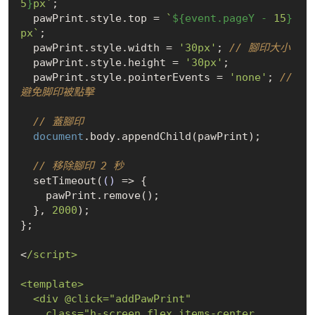
5
}
px`
; 

  pawPrint.style.top = 
`
${event.pageY - 
15
}
px`
;

  pawPrint.style.width = 
'30px'
; 
// 腳印大小
  pawPrint.style.height = 
'30px'
;

  pawPrint.style.pointerEvents = 
'none'
; 
// 
避免脚印被點擊
// 蓋腳印
document
.body.appendChild(pawPrint);

// 移除腳印 2 秒
  setTimeout(
()
 =>
 {

    pawPrint.remove();

  }, 
2000
); 

};

<
/script>

<template>

  <div @click="addPawPrint"

    class="h-screen flex items-center 
