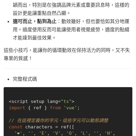
穎而出，特別是在強調品牌元素或重要訊息時，這樣的
設計更能讓重點自然凸顯。
適可而止，點到為止
：動效雖好，但也要恰如其分地運
用。過度使用反而可能讓使用者視覺疲勞，適度的點綴
才能達到最佳效果。
這些小技巧，能讓你的循環動效在保持活力的同時，又不失
專業的質感！
完整程式碼
<script setup lang=
"ts"
import
 { ref } 
from
'vue'
;

// 在這裡定義你的字元，這些字元可以動態調整
const
 characters = ref([

'❤'
, 
''
, 
'E'
, 
'V'
, 
'O'
, 
'L'
, 
''
, 
'H'
, 