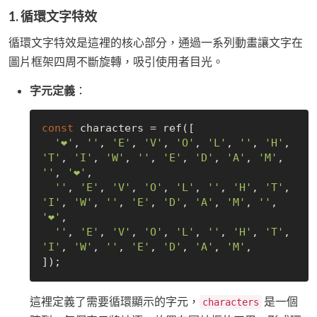
1.
循環文字特效
循環文字特效是這裡的核心部分，通過一系列動畫讓文字在
圖片框架四周不斷旋轉，吸引使用者目光。
字元定義
：
const
 characters = ref([

'❤'
, 
''
, 
'E'
, 
'V'
, 
'O'
, 
'L'
, 
''
, 
'H'
, 
'T'
, 
'I'
, 
'W'
, 
''
, 
'E'
, 
'D'
, 
'A'
, 
'M'
, 
''
, 
'❤'
,

''
, 
'E'
, 
'V'
, 
'O'
, 
'L'
, 
''
, 
'H'
, 
'T'
, 
'I'
, 
'W'
, 
''
, 
'E'
, 
'D'
, 
'A'
, 
'M'
, 
''
, 
'❤'
,

''
, 
'E'
, 
'V'
, 
'O'
, 
'L'
, 
''
, 
'H'
, 
'T'
, 
'I'
, 
'W'
, 
''
, 
'E'
, 
'D'
, 
'A'
, 
'M'
,

這裡定義了需要循環顯示的字元，
是一個
characters