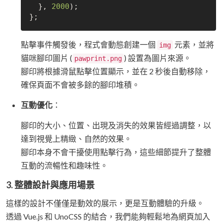
  }, 
2000
);

點擊事件觸發後，程式會動態創建一個
元素，並將
img
貓咪腳印圖片 (
) 設置為圖片來源。
pawprint.png
腳印將根據滑鼠點擊位置顯示，並在 2 秒後自動移除，
確保頁面不會被多餘的腳印堆積。
互動優化
：
腳印的大小、位置、出現及消失的效果皆經過調整，以
達到視覺上精緻、自然的效果。
腳印本身不會干擾使用點擊行為，這些細節提升了整體
互動的流暢性和趣味性。
3.
整體設計與應用場景
這樣的設計不僅僅是動效的展示，更是互動體驗的升級。
透過 Vue.js 和 UnoCSS 的結合，我們能夠輕鬆地為網頁加入