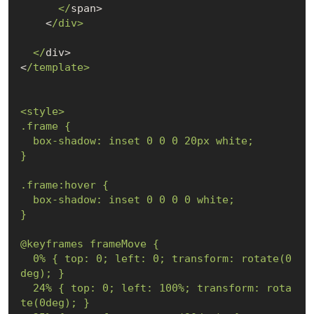
      </
span>

    <
/div>

  </
div>

<
/template>

<style>

.frame {

  box-shadow: inset 0 0 0 20px white;

}

.frame:hover {

  box-shadow: inset 0 0 0 0 white;

}

@keyframes frameMove {

  0% { top: 0; left: 0; transform: rotate(0
deg); }

  24% { top: 0; left: 100%; transform: rota
te(0deg); }
