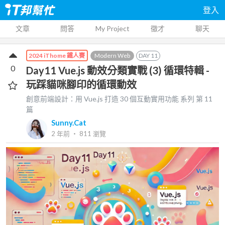
登入
文章
問答
My Project
徵才
聊天
Modern Web
DAY
11
2024 iThome 鐵人賽
0
Day11 Vue.js 動效分類實戰 (3) 循環特輯 -
玩踩貓咪腳印的循環動效
創意前端設計：用 Vue.js 打造 30 個互動實用功能
系列 第
11
篇
Sunny.Cat
2 年前
‧
811
瀏覽