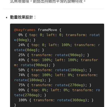
式無限循環，創造出持續而平滑的旋轉特效。
動畫效果設計
：
@keyframes
 frameMove {

  0% { 
top
: 
0
; 
left
: 
0
; 
transform
: 
rotat
e
(
0deg
); }

  24% { 
top
: 
0
; 
left
: 
100%
; 
transform
: 
r
otate
(
0deg
); }

  25% { 
transform
: 
rotate
(
90deg
); }

  49% { 
top
: 
100%
; 
left
: 
100%
; 
transfor
m
: 
rotate
(
90deg
); }

  50% { 
transform
: 
rotate
(
180deg
); }

  74% { 
top
: 
100%
; 
left
: 
0%
; 
transform
: 
rotate
(
180deg
); }

  75% { 
transform
: 
rotate
(
270deg
); }

  99% { 
top
: 
0%
; 
left
: 
0%
; 
transform
: 
ro
tate
(
270deg
); }

  100% { 
transform
: 
rotate
(
360deg
); }
