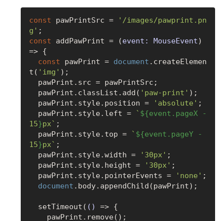
const
 pawPrintSrc = 
'/images/pawprint.pn
g'
const
 addPawPrint = 
(
event: MouseEvent
) 
=>
 {

const
 pawPrint = 
document
.createElemen
t(
'img'
);

  pawPrint.src = pawPrintSrc;

  pawPrint.classList.add(
'paw-print'
);

  pawPrint.style.position = 
'absolute'
;

  pawPrint.style.left = 
`
${event.pageX - 
15
}
px`
;

  pawPrint.style.top = 
`
${event.pageY - 
15
}
px`
;

  pawPrint.style.width = 
'30px'
;

  pawPrint.style.height = 
'30px'
;

  pawPrint.style.pointerEvents = 
'none'
;

document
.body.appendChild(pawPrint);

  setTimeout(
()
 =>
 {

    pawPrint.remove();
