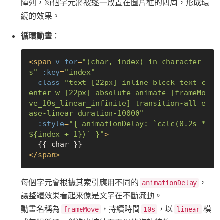
陣列，每個字元將被逐一放置在圖片框的四周，形成環
繞的效果。
循環動畫
：
<
span
v-for
=
"(char, index) in character
s"
:key
=
"index"
class
=
"text-[22px] inline-block text-c
enter w-[22px] absolute animate-[frameMo
ve_10s_linear_infinite] transition-all e
ase-linear duration-10000"
:style
=
"{ animationDelay: `calc(0.2s * 
${index + 1})` }"
>
</
span
>
每個字元會根據其索引應用不同的
，
animationDelay
讓整體效果看起來像是文字在不斷流動。
動畫名稱為
，持續時間
，以
模
frameMove
10s
linear