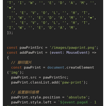
'T'
, 
'I'
, 
'W'
, 
''
, 
'E'
, 
'D'
, 
'A'
, 
'M'
, 
''
, 
'❤'
,

''
, 
'E'
, 
'V'
, 
'O'
, 
'L'
, 
''
, 
'H'
, 
'T'
, 
'I'
, 
'W'
, 
''
, 
'E'
, 
'D'
, 
'A'
, 
'M'
, 
''
, 
'❤'
,

''
, 
'E'
, 
'V'
, 
'O'
, 
'L'
, 
''
, 
'H'
, 
'T'
, 
'I'
, 
'W'
, 
''
, 
'E'
, 
'D'
, 
'A'
, 
'M'
,

]);

const
 pawPrintSrc = 
'/images/pawprint.png'
const
 addPawPrint = 
(
event: MouseEvent
) =>
{

// 腳印圖片
const
 pawPrint = 
document
.createElement
(
'img'
);

  pawPrint.src = pawPrintSrc;

  pawPrint.classList.add(
'paw-print'
);

// 設置腳印座標
  pawPrint.style.position = 
'absolute'
;

  pawPrint.style.left = 
`
${event.pageX - 
1