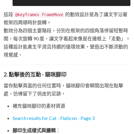
這段
的動效設計是為了讓文字沿著
@keyframes frameMove
框架四周順時針旋轉。
動效分為四個主要階段，分別在框架的四個角落停留短暫時
間，每次旋轉 90 度，讓文字看起來像是在邊框上「走動」。
這種設計能產生平滑且持續的循環效果，營造出不斷流動的
視覺感，
2.
點擊後的互動 - 貓咪腳印
當你點擊頁面的任何位置時，貓咪腳印會瞬間出現在點擊
處，彷彿留下了俏皮的足跡，
補充貓咪腳印的素材資源
Search results for Cat - Flaticon - Page 3
腳印生成樣式與邏輯
：