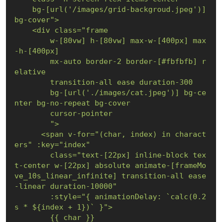
    bg-[url('/images/grid-backgroud.jpeg')] 
bg-cover">

    <div class="frame

        w-[80vw] h-[80vw] max-w-[400px] max
-h-[400px]

        mx-auto border-2 border-[#fbfbfb] r
elative

        transition-all ease duration-300

        bg-[url('./images/cat.jpeg')] bg-ce
nter bg-no-repeat bg-cover

        cursor-pointer 

        ">

      <span v-for="(char, index) in charact
ers" :key="index"

        class="text-[22px] inline-block tex
t-center w-[22px] absolute animate-[frameMo
ve_10s_linear_infinite] transition-all ease
-linear duration-10000"

        :style="{ animationDelay: `calc(0.2
s * ${index + 1})` }">

        {{ char }}
