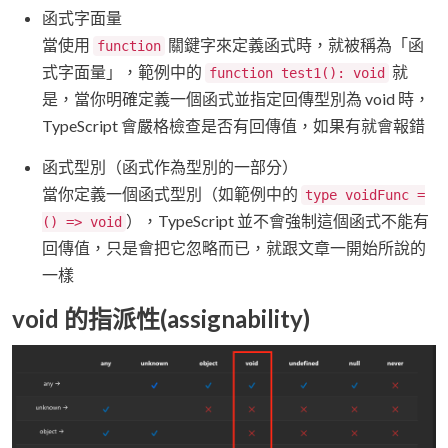
函式字面量
當使用
關鍵字來定義函式時，就被稱為「函
function
式字面量」，範例中的
就
function test1(): void
是，當你明確定義一個函式並指定回傳型別為 void 時，
TypeScript 會嚴格檢查是否有回傳值，如果有就會報錯
函式型別（函式作為型別的一部分）
當你定義一個函式型別（如範例中的
type voidFunc =
），TypeScript 並不會強制這個函式不能有
() => void
回傳值，只是會把它忽略而已，就跟文章一開始所說的
一樣
void 的指派性(assignability)