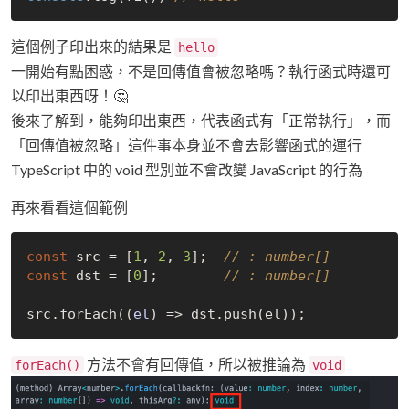
這個例子印出來的結果是
hello
一開始有點困惑，不是回傳值會被忽略嗎？執行函式時還可
以印出東西呀！🤔
後來了解到，能夠印出東西，代表函式有「正常執行」，而
「回傳值被忽略」這件事本身並不會去影響函式的運行
TypeScript 中的 void 型別並不會改變 JavaScript 的行為
再來看看這個範例
const
 src = [
1
, 
2
, 
3
];  
// : number[]
const
 dst = [
0
];        
// : number[]
src.forEach(
(
el
) =>
方法不會有回傳值，所以被推論為
forEach()
void