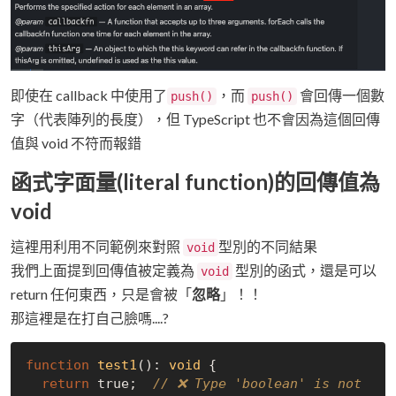
即使在 callback 中使用了
，而
會回傳一個數
push()
push()
字（代表陣列的長度），但 TypeScript 也不會因為這個回傳
值與 void 不符而報錯
函式字面量(literal function)的回傳值為
void
這裡用利用不同範例來對照
型別的不同結果
void
我們上面提到回傳值被定義為
型別的函式，還是可以
void
return 任何東西，只是會被「
忽略
」！！
那這裡是在打自己臉嗎....?
function
test1
(
): 
void
{

return
true
;  
// ❌ Type 'boolean' is not 