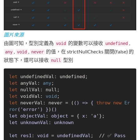
圖片來源
由圖可知，型別定義為
的變數可以接收
,
void
undefined
,
,
的值，在 strictNullChecks 關閉(false) 的
any
void
never
狀態下，還可以接收
型別
null
let
 undefinedVal: 
undefined
let
 anyVal: 
any
let
 nullVal: 
null
let
 voidVal: 
void
let
 neverVal: never = 
(
(
) => { 
throw
new
Er
ror
(
'error'
) }
)
()
let
objectVal
: 
object
 = { 
x
: '
a
let
unknownVal
: 
unknown
let
res1
: 
void
 = 
undefinedVal
;  // ✅ 
Pass