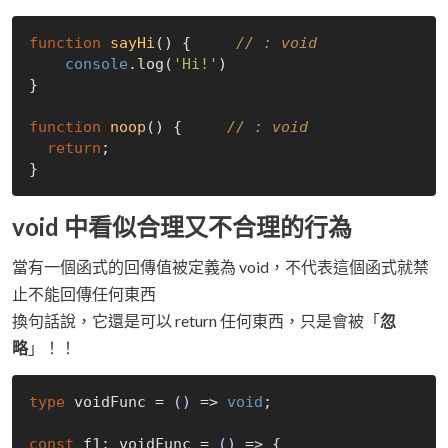
function
sayHi
(
) 
{     
// : void
console
.log(
'Hi!'
)

} 

function
noop
(
) 
{     
// : void
return
;

void 中看似合理又不合理的行為
當有一個函式的回傳值被定義為 void，不代表這個函式就禁
止不能回傳任何東西
換句話說，它還是可以 return 任何東西，只是會被「
忽
略
」！！
type
 voidFunc = 
()
 =>
void
;

const
 f1: voidFunc = 
()
 =>
 {
