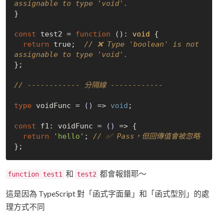
assignable to type 'void'.
}

const
 test2 = 
function
 (
): 
void
{

return
true
;  
// ❌ Type 'boolean' is not 
assignable to type 'void'.
};

// ------------ 分隔線 ------------
type
 voidFunc = 
()
 =>
void
;

const
 f1: voidFunc = 
()
 =>
 {

return
'hello'
; 
// ✅ Pass，但回傳值會被忽略
和
都會報錯耶～
function test1
test2
這是因為 TypeScript 對「函式字面量」和「函式型別」的處
理方式不同