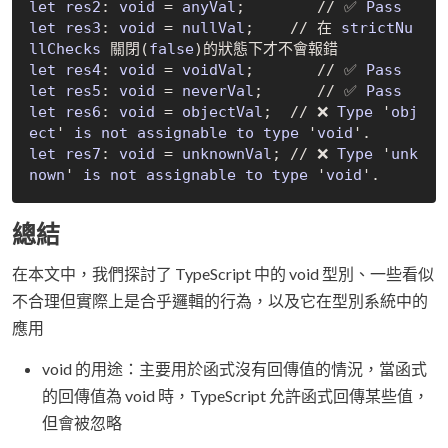
let
res2
: 
void
 = 
anyVal
;        // ✅ 
Pass
let
res3
: 
void
 = 
nullVal
;    // 在 
strictNu
llChecks
 關閉(
false
let
res4
: 
void
 = 
voidVal
;       // ✅ 
Pass
let
res5
: 
void
 = 
neverVal
;      // ✅ 
Pass
let
res6
: 
void
 = 
objectVal
;  // ❌ 
Type
 '
obj
ect
' 
is
not
assignable
to
type
 '
void
let
res7
: 
void
 = 
unknownVal
; // ❌ 
Type
 '
unk
nown
' 
is
not
assignable
to
type
 '
void
總結
在本文中，我們探討了 TypeScript 中的 void 型別、一些看似
不合理但實際上是合乎邏輯的行為，以及它在型別系統中的
應用
void 的用途：主要用於函式沒有回傳值的情況，當函式
的回傳值為 void 時，TypeScript 允許函式回傳某些值，
但會被忽略