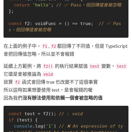
return
'hello'
; 
// ✅ Pass，但回傳值會被忽略
};

const
 f2: voidFunc = 
()
 =>
true
;  
// ✅ Pas
s，但回傳值會被忽略
在上面的例子中，
,
都回傳了不同值，但是 TypeScript
f1
f2
會把回傳值忽略，所以並不會報錯
延續上方範例，將
的執行結果賦值
變數，
f2()
test
test
它還是會被推論為
void
就算
函式會回傳 true 也改變不了這個事實
f2
所以這時如果想要使用 test，是會報錯的喔
因為我們
沒有辦法使用和依賴一個會被忽略的值
const
 test = f2(); 
// : void
if
 (test) {

console
.log(
'1'
) 
// ❌ An expression of ty