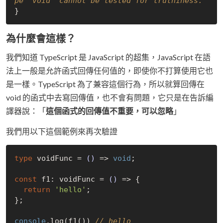
pe 'void' cannot be tested for truthiness.
為什麼會這樣？
我們知道 TypeScript 是 JavaScript 的超集，JavaScript 在語
法上一般是允許函式回傳任何值的，即使你不打算使用它也
是一樣。TypeScript 為了兼容這個行為，所以就算回傳在
void 的函式中去寫回傳值，也不會有問題，它只是在告訴編
譯器說：「
這個函式的回傳值不重要，可以忽略
」
我們用以下這個範例來再次驗證
type
 voidFunc = 
()
 =>
void
;

const
 f1: voidFunc = 
()
 =>
 {

return
'hello'
; 

};

console
.log(f1()) 
// hello