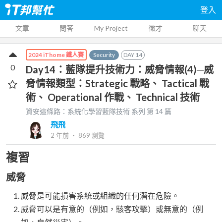
登入
文章
問答
My Project
徵才
聊天
Security
DAY
14
2024 iThome 鐵人賽
0
Day14：藍隊提升技術力：威脅情報(4)─威
脅情報類型：Strategic 戰略、 Tactical 戰
術、 Operational 作戰、 Technical 技術
資安這條路：系統化學習藍隊技術
系列 第
14
篇
飛飛
2 年前
‧
869
瀏覽
複習
威脅
威脅是可能損害系統或組織的任何潛在危險。
威脅可以是有意的（例如，駭客攻擊）或無意的（例