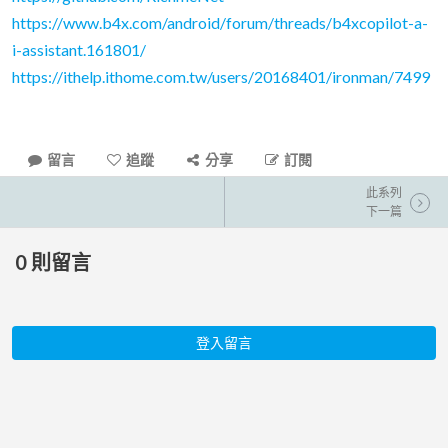
https://www.b4x.com/android/forum/threads/b4xcopilot-a-
i-assistant.161801/
https://ithelp.ithome.com.tw/users/20168401/ironman/7499
留言
追蹤
分享
訂閱
此系列
下一篇
0
則留言
登入留言