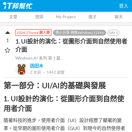
登入
文章
問答
My Project
徵才
聊天
佛心分享-微軟Windows 11 Pro
DAY
1
2024 iThome 鐵人賽
1
1. UI設計的演化：從圖形介面到自然使用者
介面
Windows.AI
系列 第
1
篇
因田木
2 年前
‧
1442
瀏覽
第一部分：UI/AI的基礎與發展
1. UI設計的演化：從圖形介面到自然使
用者介面
隨著科技的進步，使用者介面（UI）設計經歷了顯著的變
革。從早期的圖形使用者介面（GUI）到現今的自然使用者