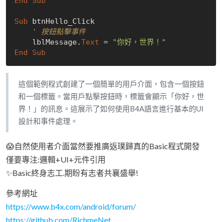
End
Sub
Sub
 btnHello_Click

' 按鈕點擊事件
    lblMessage.
Text
 = 
"你好，世界！"
End
Sub
這個範例程式創建了一個簡單的用戶介面，包含一個按鈕
和一個標籤。當用戶點擊按鈕時，標籤會顯示「你好，世
界！」的訊息。這展示了如何使用B4A語言進行基本的UI
設計和事件處理。
😱自然使用者介面當然要推廣返璞歸真的Basic程式開發
僅要專注:邏輯+UI+元件引用
✨Basic終身志工.期盼有志者共襄盛舉!
參考網址
https://www.b4x.com/android/forum/
https://github.com/RichmeNet