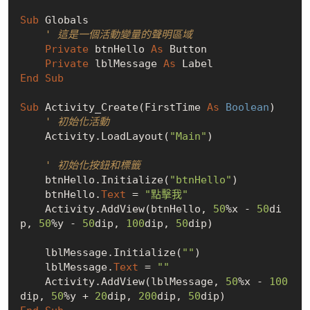
Sub
 Globals

' 這是一個活動變量的聲明區域
Private
 btnHello 
As
 Button

Private
 lblMessage 
As
End
Sub
Sub
 Activity_Create(FirstTime 
As
Boolean
)

' 初始化活動
    Activity.LoadLayout(
"Main"
)

' 初始化按鈕和標籤
    btnHello.Initialize(
"btnHello"
)

    btnHello.
Text
 = 
"點擊我"
    Activity.AddView(btnHello, 
50
%x - 
50
di
p, 
50
%y - 
50
dip, 
100
dip, 
50
dip)

    lblMessage.Initialize(
""
)

    lblMessage.
Text
 = 
""
    Activity.AddView(lblMessage, 
50
%x - 
100
dip, 
50
%y + 
20
dip, 
200
dip, 
50