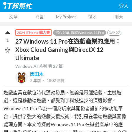
登入
文章
問答
My Project
徵才
聊天
佛心分享-微軟Windows 11 Pro
DAY
27
2024 iThome 鐵人賽
1
27.Windows 11 Pro在遊戲產業的應用：
Xbox Cloud Gaming與DirectX 12
Ultimate
Windows.AI
系列 第
27
篇
因田木
2 年前
‧
1802
瀏覽
遊戲產業在數位時代蓬勃發展，無論是電腦遊戲、主機遊
戲，還是移動端遊戲，都受到了科技進步的深遠影響。
Windows 11 Pro 作為一個為玩家與開發者設計的多功能平
台，提供了強大的遊戲支援技術，特別是在雲端遊戲與圖像
處理方面。本文將探討Windows 11 Pro 在遊戲產業中的應