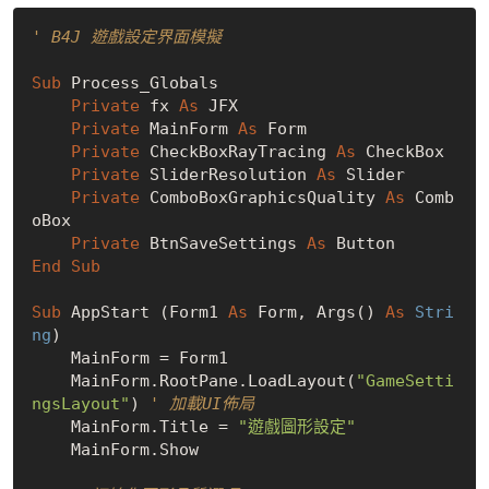
' B4J 遊戲設定界面模擬
Sub
 Process_Globals

Private
 fx 
As
 JFX

Private
 MainForm 
As
 Form

Private
 CheckBoxRayTracing 
As
 CheckBox

Private
 SliderResolution 
As
 Slider

Private
 ComboBoxGraphicsQuality 
As
 Comb
oBox

Private
 BtnSaveSettings 
As
End
Sub
Sub
 AppStart (Form1 
As
 Form, Args() 
As
Stri
ng
)

    MainForm = Form1

    MainForm.RootPane.LoadLayout(
"GameSetti
ngsLayout"
) 
' 加載UI佈局
    MainForm.Title = 
"遊戲圖形設定"
    MainForm.Show
