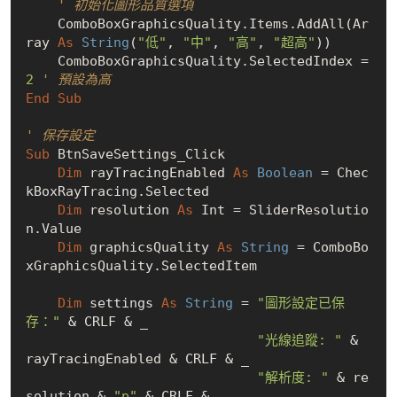
' 初始化圖形品質選項
    ComboBoxGraphicsQuality.Items.AddAll(Ar
ray 
As
String
(
"低"
, 
"中"
, 
"高"
, 
"超高"
))

    ComboBoxGraphicsQuality.SelectedIndex = 
2
' 預設為高
End
Sub
' 保存設定
Sub
 BtnSaveSettings_Click

Dim
 rayTracingEnabled 
As
Boolean
 = Chec
kBoxRayTracing.Selected

Dim
 resolution 
As
 Int = SliderResolutio
n.Value

Dim
 graphicsQuality 
As
String
 = ComboBo
xGraphicsQuality.SelectedItem

Dim
 settings 
As
String
 = 
"圖形設定已保
存："
 & CRLF & _

"光線追蹤: "
 & 
rayTracingEnabled & CRLF & _

"解析度: "
 & re
solution & 
"p"
 & CRLF & _
