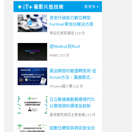
看影片追技術
看更多
資安升級助力數位轉型 -
Fortinet零信任解決方案
零信任資安講堂
|
23 分
從Node.js到Rust
MWC
|
35 分
產品開發的敏捷轉型術-從
Scrum方法、溝通模式到
打造底層心理素質
iThome鐵人賽
|
22 分
日立數據推動醫療現代化
以實現資料價值及創新
臺灣醫院資訊主管會議
|
31 分
從數位轉型與資訊安全討