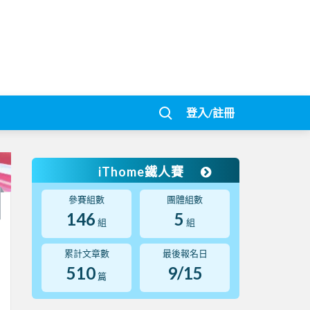
登入/註冊
iThome鐵人賽
參賽組數
團體組數
146
5
組
組
累計文章數
最後報名日
510
9/15
篇