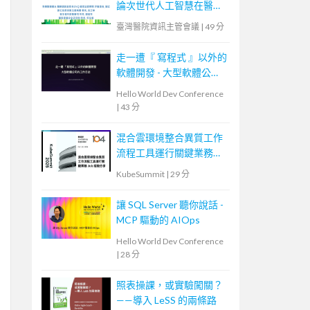
論次世代人工智慧在醫療
的挑戰與機會
臺灣醫院資訊主管會議
|
49 分
走一遭『 寫程式 』以外的
軟體開發 - 大型軟體公司
的工作日誌
Hello World Dev Conference
|
43 分
混合雲環境整合異質工作
流程工具運行關鍵業務
Job 的經驗分享
KubeSummit
|
29 分
讓 SQL Server 聽你說話 -
MCP 驅動的 AIOps
Hello World Dev Conference
|
28 分
照表操課，或實驗闖關？
——導入 LeSS 的兩條路