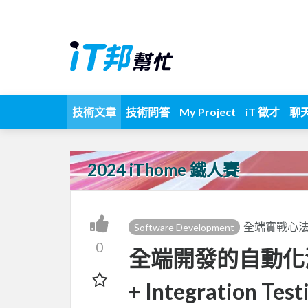
技術文章
技術問答
My Project
iT 徵才
聊
2024 iThome 鐵人賽
全端實戰心
Software Development
0
全端開發的自動化測試
+ Integration Test