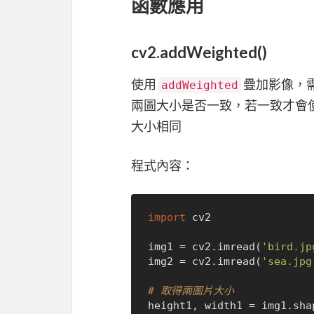
函數應用
cv2.addWeighted()
使用
疊加影像，
addWeighted
兩圖大小是否一致，若一致才會
大小相同
程式內容：
import
 cv2

img1 = cv2.imread(
'bird.jp
img2 = cv2.imread(
'sea.jpg
# 取得兩圖片大小
height1, width1 = img1.sha