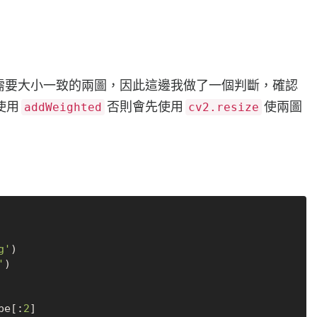
需要大小一致的兩圖，因此這邊我做了一個判斷，確認
使用
否則會先使用
使兩圖
addWeighted
cv2.resize
g'
)

'
)

pe[:
2
]
