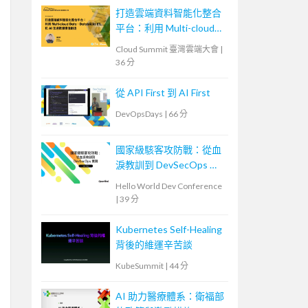
打造雲端資料智能化整合
平台：利用 Multi-cloud
Data、Databricks ETL 和
Cloud Summit 臺灣雲端大會
|
AI 加速數據價值創造
36 分
從 API First 到 AI First
DevOpsDays
|
66 分
國家級駭客攻防戰：從血
淚教訓到 DevSecOps 實
踐
Hello World Dev Conference
|
39 分
Kubernetes Self-Healing
背後的維運辛苦談
KubeSummit
|
44 分
AI 助力醫療體系：衛福部