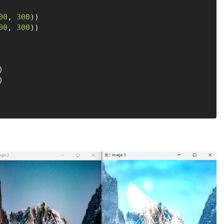
00
, 
300
))

00
, 
300
))




