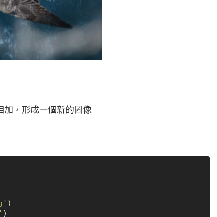
相加，形成一個新的圖像
g'
)

'
)
