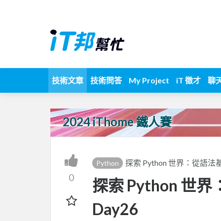
技術文章
技術問答
My Project
iT 徵才
聊
2024 iThome 鐵人賽
探索 Python 世界：從語
Python
0
探索 Python 
Day26