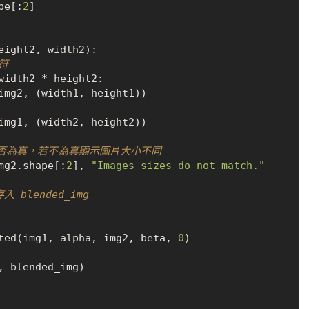
pe[:
2
]

eight2, width2):

符
width2 * height2:

是否為真，若不為真顯示圖片大小不同
mg2.shape[:
2
], 
"Images sizes do not match."
blended_img
ted(img1, alpha, img2, beta, 
0
)

, blended_img)
