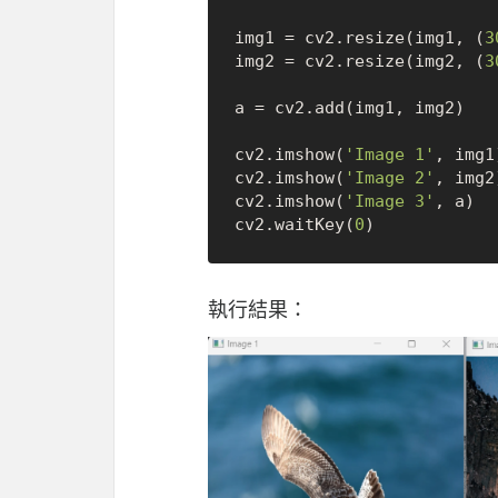
img1 = cv2.resize(img1, (
3
img2 = cv2.resize(img2, (
3
a = cv2.add(img1, img2)

cv2.imshow(
'Image 1'
, img1)
cv2.imshow(
'Image 2'
, img2)
cv2.imshow(
'Image 3'
, a)

cv2.waitKey(
0
執行結果：