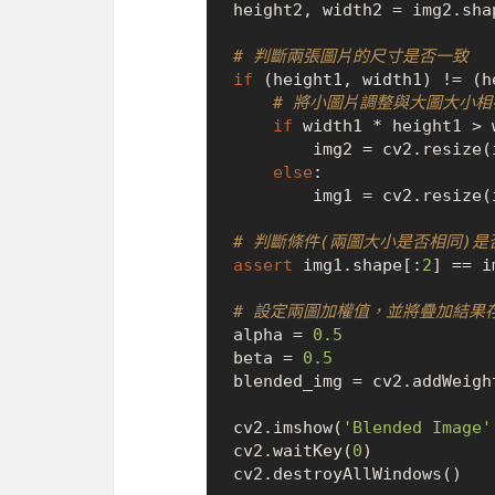
height2, width2 = img2.sha
# 判斷兩張圖片的尺寸是否一致
if
 (height1, width1) != (h
# 將小圖片調整與大圖大小相
if
 width1 * height1 > 
        img2 = cv2.resize(img2, (width1, height1))

else
:

        img1 = cv2.resize(img1, (width2, height2))

# 判斷條件(兩圖大小是否相同)
assert
 img1.shape[:
2
] == i
# 設定兩圖加權值，並將疊加結果存入 
alpha = 
0.5
beta = 
0.5
blended_img = cv2.addWeigh
cv2.imshow(
'Blended Image'
cv2.waitKey(
0
)
