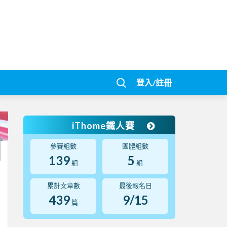
登入/註冊
iThome鐵人賽
參賽組數
團體組數
139
5
組
組
累計文章數
最後報名日
439
9/15
篇