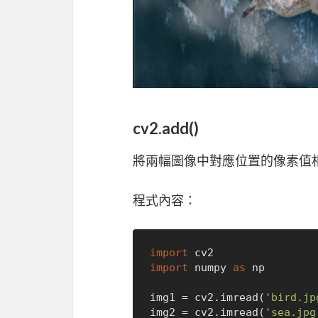
cv2.add()
將兩幅圖像中對應位置的像素值
程式內容：
import
import
 numpy 
as
 np

img1 = cv2.imread(
'bird.jp
img2 = cv2.imread(
'sea.jpg