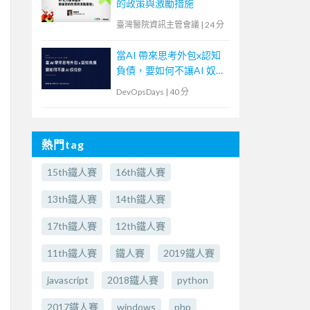
的政策與激勵措施
臺灣醫院資訊主管會議
|
24 分
當AI 帶來思考外包x認知
負債，要如何不讓AI 奴役
你
DevOpsDays
|
40 分
熱門tag
15th鐵人賽
16th鐵人賽
13th鐵人賽
14th鐵人賽
17th鐵人賽
12th鐵人賽
11th鐵人賽
鐵人賽
2019鐵人賽
javascript
2018鐵人賽
python
2017鐵人賽
windows
php