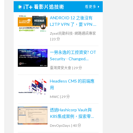
看影片追技術
看更多
ANDROID 12 之後沒有
L2TP VPN 了，要 VPN 連
線怎麼辦？
Zyxel兆勤科技- 網路通訊專家
|
23 分
一勞永逸的工控資安? OT
Security - Changed
Forever
臺灣資安大會
|
29 分
Headless CMS 的前端應
用
MWC
|
29 分
透過Hashicorp Vault與
K8S集成案例，探索零信
任安全身份認證策略
DevOpsDays
|
40 分