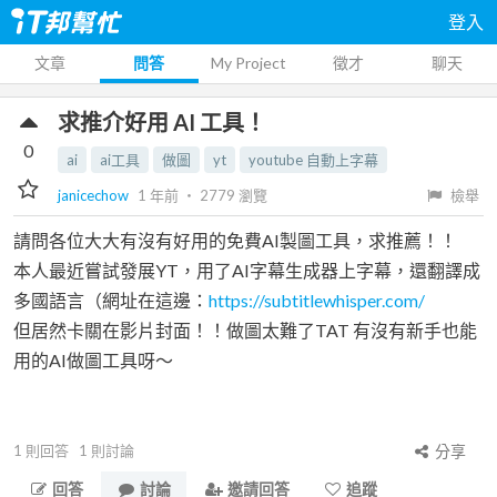
登入
文章
問答
My Project
徵才
聊天
求推介好用 AI 工具！
0
ai
ai工具
做圖
yt
youtube 自動上字幕
janicechow
1 年前
‧
2779
瀏覽
檢舉
請問各位大大有沒有好用的免費AI製圖工具，求推薦！！
本人最近嘗試發展YT，用了AI字幕生成器上字幕，還翻譯成
多國語言（網址在這邊：
https://subtitlewhisper.com/
但居然卡關在影片封面！！做圖太難了TAT 有沒有新手也能
用的AI做圖工具呀～
1
則回答
1
則討論
分享
回答
討論
邀請回答
追蹤