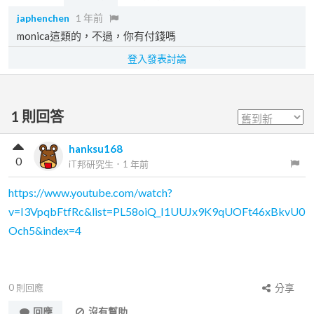
japhenchen
1 年前
monica這類的，不過，你有付錢嗎
登入發表討論
1
則回答
hanksu168
0
iT邦研究生
．
1 年前
https://www.youtube.com/watch?
v=I3VpqbFtfRc&list=PL58oiQ_I1UUJx9K9qUOFt46xBkvU0
Och5&index=4
0
則回應
分享
回應
沒有幫助