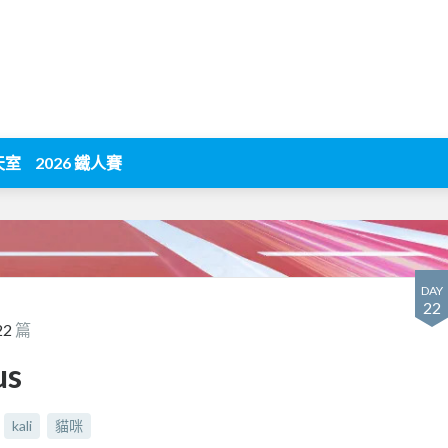
天室
2026 鐵人賽
DAY
22
22
篇
us
kali
貓咪