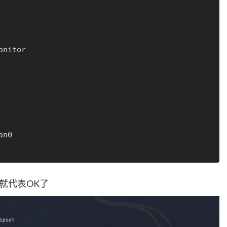
nitor

an0

開的就代表OK了