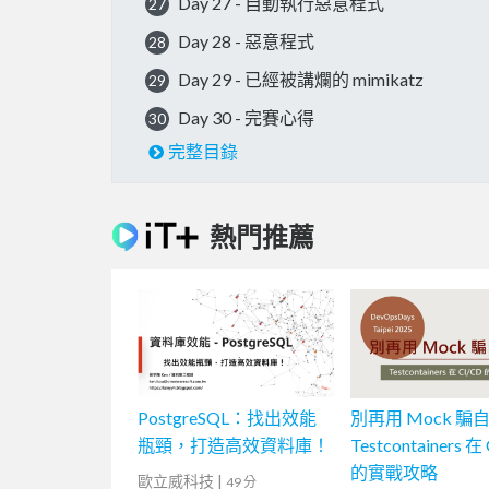
Day 27 - 自動執行惡意程式
27
Day 28 - 惡意程式
28
Day 29 - 已經被講爛的 mimikatz
29
Day 30 - 完賽心得
30
完整目錄
熱門推薦
PostgreSQL：找出效能
別再用 Mock 騙
瓶頸，打造高效資料庫！
Testcontainers 在
的實戰攻略
歐立威科技
|
49 分