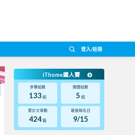
登入/註冊
iThome鐵人賽
參賽組數
團體組數
133
5
組
組
累計文章數
最後報名日
424
9/15
篇