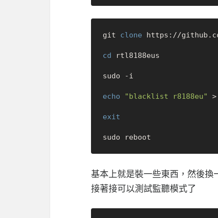
git 
clone
 https://github.c
cd
 rtl8188eus

sudo -i

echo
"blacklist r8188eu"
 >
exit
基本上就是裝一些東西，然後換
接著接可以測試監聽模式了