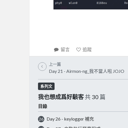
留言
追蹤
上一篇
Day 21 - Airmon-ng_我不當人啦 JOJO
系列文
我也想成爲好駭客
共
30
篇
目錄
Day 26 - keylogger 補充
26