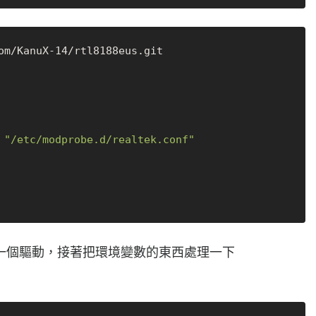
om/KanuX-14/rtl8188eus.git

 
"/etc/modprobe.d/realtek.conf"
一個驅動，接著把環境變數的東西處理一下