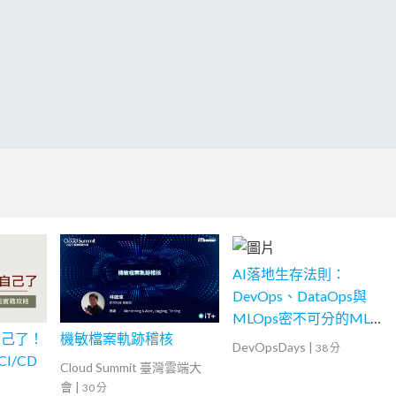
AI落地生存法則：
DevOps、DataOps與
MLOps密不可分的ML專
自己了！
機敏檔案軌跡稽核
案現場
DevOpsDays
|
38 分
 CI/CD
Cloud Summit 臺灣雲端大
會
|
30 分