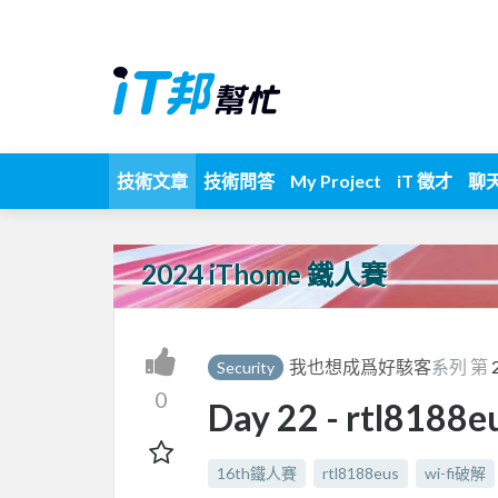
技術文章
技術問答
My Project
iT 徵才
聊
2024 iThome 鐵人賽
我也想成爲好駭客
系列 第
Security
0
Day 22 - rtl8188e
16th鐵人賽
rtl8188eus
wi-fi破解