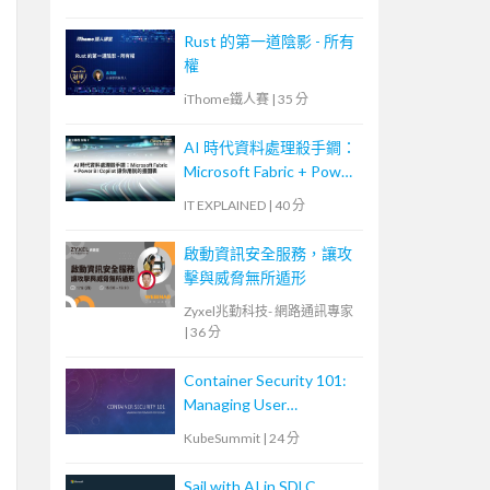
Rust 的第一道陰影 - 所有
權
iThome鐵人賽
|
35 分
AI 時代資料處理殺手鐧：
Microsoft Fabric + Power
BI Copilot 讓你用說的畫
IT EXPLAINED
|
40 分
圖表
啟動資訊安全服務，讓攻
擊與威脅無所遁形
Zyxel兆勤科技- 網路通訊專家
|
36 分
Container Security 101:
Managing User
Permissions for Volumes
KubeSummit
|
24 分
Sail with AI in SDLC