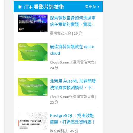
看影片追技術
看更多
探索微軟自身如何透過零
信任策略的實踐，實現資
訊安全與員工生產力
臺灣資安大會
|
29 分
最佳資料保護就在 datto
cloud
Cloud Summit 臺灣雲端大會
|
24 分
北榮用 AutoML 加速開發
洗腎風險預測模型，下一
步要取 TFDA 認證推廣全
Cloud Summit 臺灣雲端大會
|
臺
25 分
PostgreSQL：找出效能
瓶頸，打造高效資料庫！
歐立威科技
|
49 分