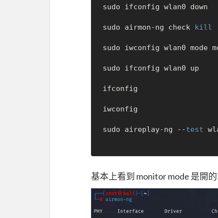
sudo ifconfig wlan0 down

sudo airmon-ng check 
kill
sudo iwconfig wlan0 mode mo
sudo ifconfig wlan0 up

ifconfig

iwconfig            

sudo aireplay-ng --
test
 wl
基本上看到 monitor mode 是